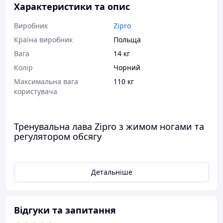
Характеристики та опис
Виробник
Zipro
Країна виробник
Польща
Вага
14 кг
Колір
Чорний
Максимальна вага
110 кг
користувача
Тренувальна лава Zipro з жимом ногами та
регулятором обсягу
Зручна тренажерна лава з потужними
можливостями
Детальніше
ZIPRO Volume - це багатофункціональна
лава для силових тренувань, яка доводить,
що компактні розміри не обов'язково
Відгуки та запитання
означають втрату функціональності.