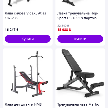
Лава силова VidaXL Atlas
Лавка тренувальна Hop-
182-235
Sport HS-1095 з партою
Скотта
22 840
₴
16 247
₴
15 988
₴
Купити
Купити
Практичні рішення для простого
Лава для штанги HMS
Тренувальна лава Marbo