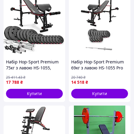
Набір Hop-Sport Premium
Набір Hop-Sport Premium
75кг з лавою HS-1055,
69кг з лавою HS-1055 Pro
штангами та гантелями
та штангою
25 411
.43
₴
20 740
₴
17 788
₴
14 518
₴
Купити
Купити
Тренуйтеся з комфортом
Тренажерна лава ZIPRO Volume має сидіння
товщиною 4 см, завдяки чому навіть тривалі
тренування не викликають дискомфорту.