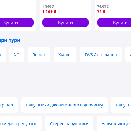
1 549
₴
74
.93
₴
1 169
₴
71
₴
Купити
Купити
Купити
арнітури
а
XO
Remax
Xiaomi
TWS Automation
маршал
Навушники для активного відпочинку
Навушн
ки для тренувань
Стерео навушники
Навушники дл