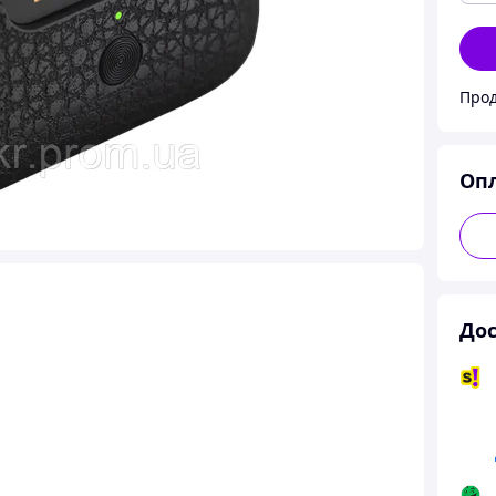
Прод
Оп
Дос