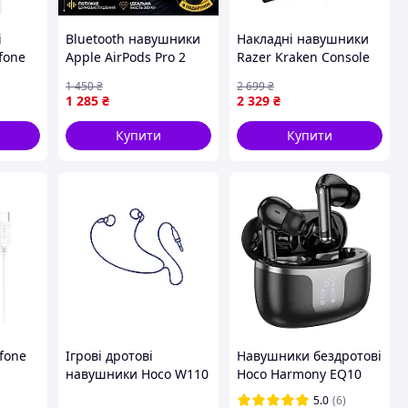
і
Bluetooth навушники
Накладні навушники
fone
Apple AirPods Pro 2
Razer Kraken Console
C з
бездротові TWS з ANC
Black провідні з
1 450
₴
2 699
₴
чип JieLi вакуумні в
мікрофоном
1 285
₴
2 329
₴
кейсі білі
ітура
Купити
Купити
fone
Ігрові дротові
Навушники бездротові
навушники Hoco W110
Hoco Harmony EQ10
Resource з мікрофоном
BT5.3 з мікрофоном
5.0
(6)