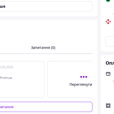
іше
Запитання (0)
Опл
6.05.2026
Prom.ua
Переглянути всі
ники Чорний
питання