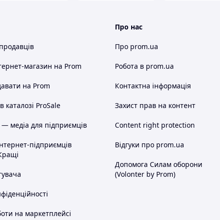
Про нас
 продавців
Про prom.ua
тернет-магазин
на Prom
Робота в prom.ua
авати на Prom
Контактна інформація
 каталозі ProSale
Захист прав на контент
 — медіа для підприємців
Content right protection
інтернет-підприємців
Відгуки про prom.ua
Кращі
Допомога Силам оборони
тувача
(Volonter by Prom)
нфіденційності
оти на маркетплейсі