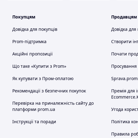
Покупцям
Продавцям
Довідка для покупців
Довідка для
Prom-підтримка
Створити ін
Акційні пропозиції
Почати прод
Що таке «Купити з Prom»
Просування в
Як купувати з Пром-оплатою
Sprava.prom
Рекомендації з безпечних покупок
Премія для 
Ecommerce.
Перевірка на приналежність сайту до
платформи prom.ua
Угода корис
Інструкції та поради
Політика ко
Правила роб