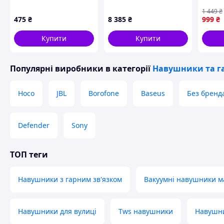
Колір: Чорний
1 449
₴
475
₴
8 385
₴
999
₴
Схожі товари за характеристиками
Купити
Купити
Популярні виробники
в категорії
Навушники та г
Hoco
JBL
Borofone
Baseus
Без бренд
Defender
Sony
ТОП теги
Навушники з гарним зв'язком
Вакуумні навушники 
Навушники для вулиці
Tws навушники
Навушни