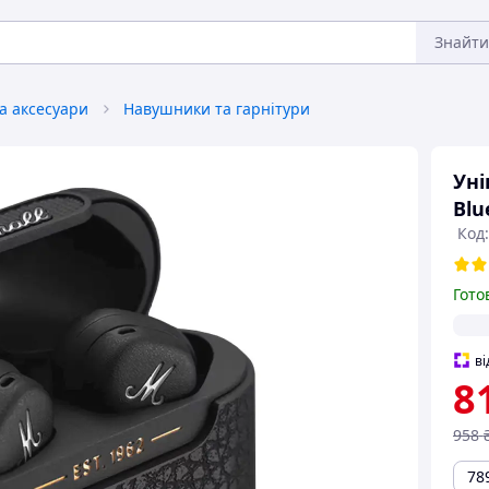
Знайти
та аксесуари
Навушники та гарнітури
Уні
Blu
Код:
Гото
ві
8
958
78