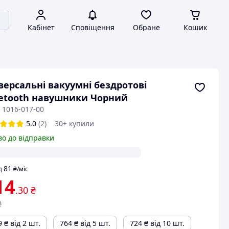
Кабінет
Сповіщення
Обране
Кошик
версальні вакуумні бездротові
etooth навушники Чорний
 1016-017-00
5.0
(2)
30+ купили
во до відправки
81
д
₴
/міс
14
.30
₴
₴
9
₴
від 2 шт.
764
₴
від 5 шт.
724
₴
від 10 шт.