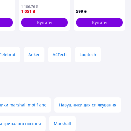
RGB підсвітка 50мм
Чорний
драйвери
1 106
.76
₴
1 051
₴
599
₴
Купити
Купити
Celebrat
Anker
A4Tech
Logitech
ики marshall motif anc
Навушники для спілкування
я тривалого носіння
Marshall