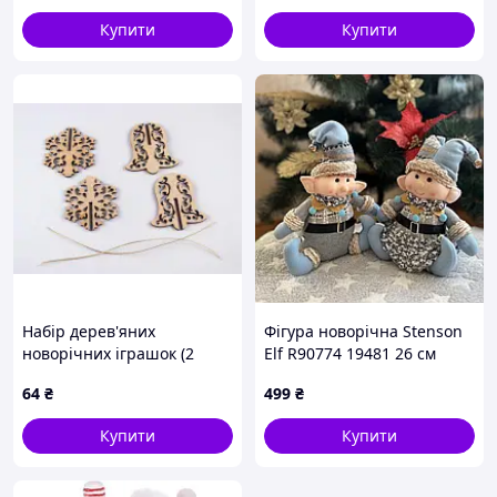
Купити
Купити
Набір дерев'яних
Фігура новорічна Stenson
новорічних іграшок (2
Elf R90774 19481 26 см
фігурки)
64
₴
499
₴
Купити
Купити