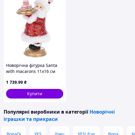
Новорічна фігурка Santa
with macarons 11х16 см
Різнобарвний BonaDi
1 739
.99
₴
DP232257 D11-2026
Купити
Популярні виробники
в категорії
Новорічні
іграшки та прикраси
BonaDi
YES
Yiwu
YES! Fun
Bona
N