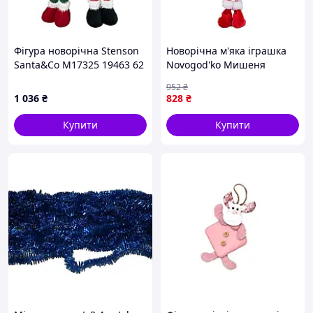
Фігура новорічна Stenson
Новорічна м'яка іграшка
Santa&Сo M17325 19463 62
Novogod'ko Мишеня
см
Дівчинка в червоному 56
952
₴
см (974785)
1 036
₴
828
₴
Купити
Купити