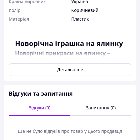
Країна виробник
Україна
Колір
Коричневий
Матеріал
Пластик
Новорічна іграшка на ялинку
Новорічні прикраси на ялинку
–
доречне доповнення зимових свят!
Ідеальне рішення для яскравого та
Детальніше
стильного оформлення ялинки. Воно
зробіть свій будинок ще більш
затишним із нашими іграшками.
Відгуки та запитання
Особливості:
Відгуки (0)
Запитання (0)
Якісний матеріал;
Яскравий колір;
Цікава форма іграшки.
Ще не було відгуків про товар у цього продавця