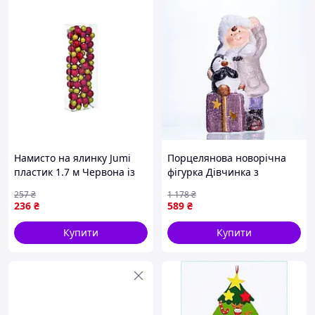
Намисто на ялинку Jumi
Порцелянова новорічна
пластик 1.7 м Червона із
фігурка Дівчинка з
золотистим
пінгвіном із підсвіткою для
257
₴
1 178
₴
(5900410884564) —
затишного декору будинку
236
₴
589
₴
Доступний
9 × 10 × 19 см
Купити
Купити