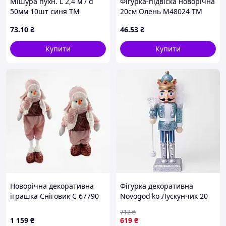
Мішура пухн. L 2,4 м / d
Фігурка-підвіска новорічна
50мм 10шт синя ТМ
20см Олень M48024 ТМ
ЯБЛОНСКИЙ
STENSON
73
.10
₴
46
.53
₴
Купити
Купити
Новорічна декоративна
Фігурка декоративна
іграшка Сніговик C 67790
Novogod'ko Лускунчик 20
48 - 63см телескопічні
см дерево блакитний
712
₴
ніжки
(974682)
1 159
₴
619
₴