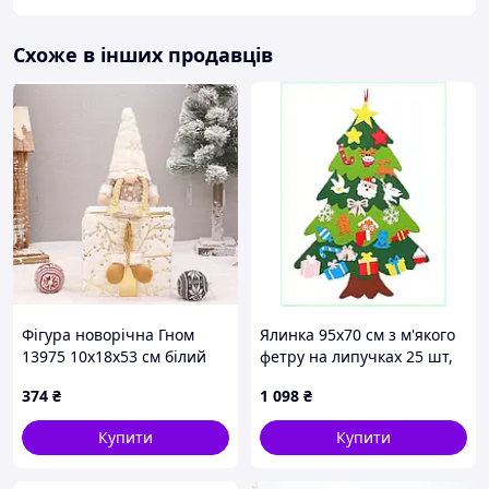
Схоже в інших продавців
Фігура новорічна Гном
Ялинка 95х70 см з м'якого
13975 10х18х53 см білий
фетру на липучках 25 шт,
90MT22897
374
₴
1 098
₴
Купити
Купити