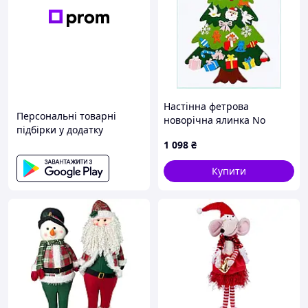
Настінна фетрова
Персональні товарні
новорічна ялинка No
підбірки у додатку
Brand 95х70 см
1 098
₴
Різнокольоровий
(2104618882), 9022K89M7K
Купити