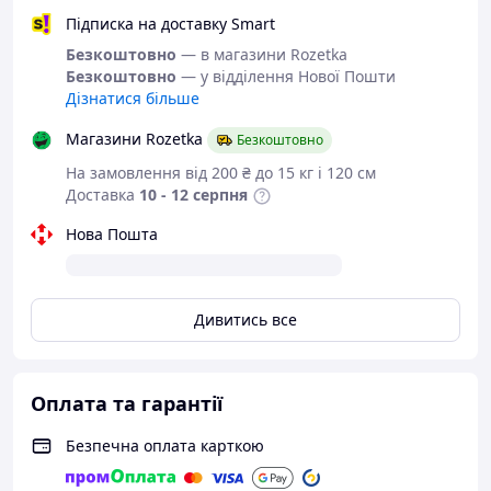
необхідного Вам розміру.
Підписка на доставку Smart
Або задайте запитання на
Безкоштовно
— в магазини Rozetka
simashkevichr@ukr.net
Безкоштовно
— у відділення Нової Пошти
Дізнатися більше
Всі товари магазину -->
Магазини Rozetka
Безкоштовно
Взуття від
На замовлення від 200 ₴ до 15 кг і 120 см
українського
Доставка
10 - 12 серпня
виробника
Нова Пошта
Шкіряні черевики
кросівки
Дивитись все
Дуже зручна колодка
Оплата та гарантії
Класичні бежеві кросівки, відмінно
підходять для занять спортом, бігом і
Безпечна оплата карткою
просто на кожен день.
Дуже легкі, зручні. Ефектна модель.