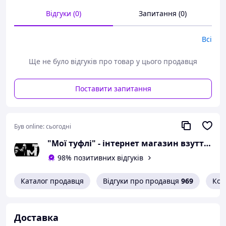
сантиметра;
Відгуки (0)
Запитання (0)
розмір 37 - 24 сантиметра;
розмір 38 - 24,5
сантиметра;
Всі
розмір 39 - 25 сантиметрів;
Ще не було відгуків про товар у цього продавця
розмір 40 - 25,5
сантиметра;
розмір 41 - 26,2
Поставити запитання
сантиметра.
Можлива похибка вимірювань +/- 2мм.
Був online:
сьогодні
При оформленні замовлення
"Мої туфлі" - інтернет магазин взуття на всі випадки життя.
необхідний розмір вказуйте в
коментарях.
98% позитивних відгуків
Вам сподобалася модель
Каталог продавця
Відгуки про продавця
969
Кон
і Ви вирішили купити?
Зателефонуйте 067-9272731 / 050-
Доставка
9336271 і уточніть наявність