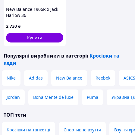
New Balance 1906R x Jack
Harlow 36
2 730
₴
Купити
Популярні виробники
в категорії
Кросівки та
кеди
Nike
Adidas
New Balance
Reebok
ASIC
Jordan
Bona Mente de luxe
Puma
Украина Т
ТОП теги
Кросівки на танкетці
Спортивне взуття
Взуття кр