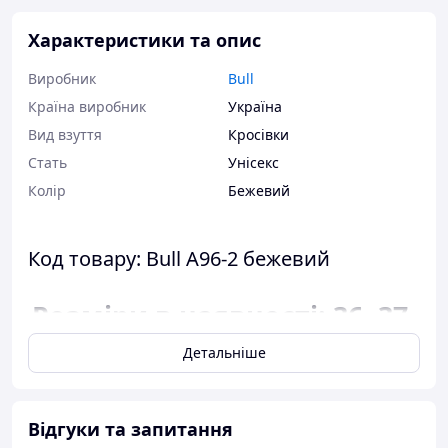
Характеристики та опис
Виробник
Bull
Країна виробник
Україна
Вид взуття
Кросівки
Стать
Унісекс
Колір
Бежевий
Код товару: Bull A96-2 бежевий
Розміри в наявності: 36, 37,
38, 39, 40, 41.
Детальніше
Відповідність розміру до
довжини устілки:
Відгуки та запитання
розмір 36 - 23,5