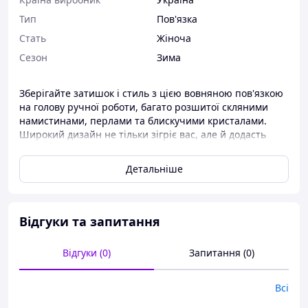
Тип
Пов'язка
Стать
Жіноча
Сезон
Зима
Зберігайте затишок і стиль з цією вовняною пов'язкою
на голову ручної роботи, багато розшитої скляними
намистинами, перлами та блискучими кристалами.
Широкий дизайн не тільки зігріє вас, але й додасть
нотки гламуру у ваші повсякденні та святкові образи.
Детальніше
Матеріал
- 51% акріл 25% мохер 24% вовна
Колір
- Білий
Розшита бісером, намистинами та кристалами.
Ширина
– близько 13 см
Відгуки та запитання
• Тільки хімчистка
Відгуки (0)
Запитання (0)
Стандартний розмір для дорослих
Всі
Ручна робота.