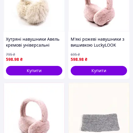
Хутряні навушники Авель
М'які рожеві навушники з
кремові універсальні
вишивкою LuckyLOOK
H9A000P040
90000B4M4E
795
₴
695
₴
598
.98
₴
598
.98
₴
Купити
Купити