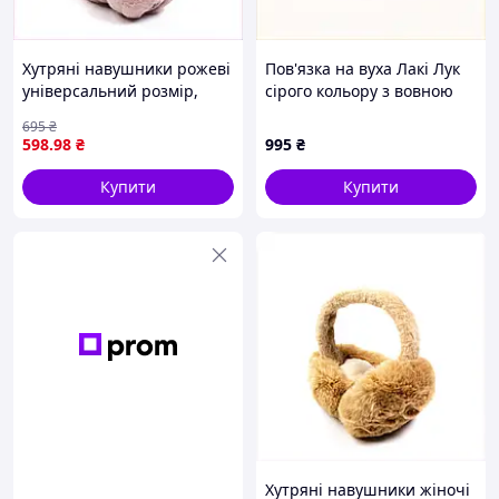
Хутряні навушники рожеві
Пов'язка на вуха Лакі Лук
універсальний розмір,
сірого кольору з вовною
C9000X0H44
8C77812A6
695
₴
598
.98
₴
995
₴
Купити
Купити
Хутряні навушники жіночі