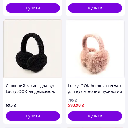
Купити
Купити
Стильний захист для вух
LuckyLOOK Авель аксесуар
LuckyLOOK на демісезон,
для вух жіночий пухнастий
90HM00035
рожевий, E90M00041
795
₴
695
₴
598
.98
₴
Купити
Купити