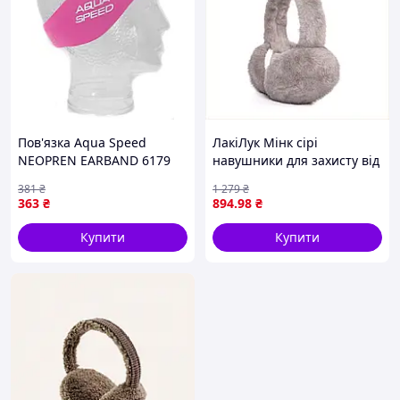
Пов'язка Aqua Speed
ЛакіЛук Мінк сірі
NEOPREN EARBAND 6179
навушники для захисту від
рожевий Уні 55см
вітру H90B00062H
381
₴
1 279
₴
363
₴
894
.98
₴
Купити
Купити