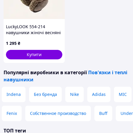
LuckyLOOK 554-214
навушники жіночі весняні
беж 9T0A0X0033
1 295
₴
Купити
Популярні виробники
в категорії
Пов'язки і теплі
навушники
Indena
Без бренда
Nike
Adidas
MIC
Fenix
Собственное производство
Buff
Under
ТОП теги