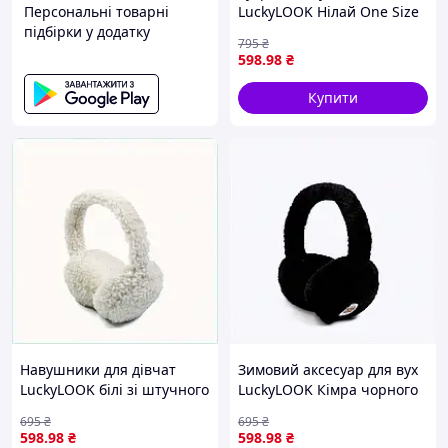
Персональні товарні
LuckyLOOK Нілай One Size
підбірки у додатку
Коричневий 565-258,
795
₴
9000P03XM8
598
.98
₴
Купити
Навушники для дівчат
Зимовий аксесуар для вух
LuckyLOOK білі зі штучного
LuckyLOOK Кімра чорного
хутра, 9000HK036
кольору 90K0004T5
695
₴
695
₴
598
.98
₴
598
.98
₴