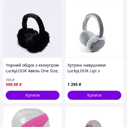
Чорний обідок з екохутром
Хутряні навушники
LuckyLOOK Авель One Size,
LuckyLOOK сірі з
H9000042C
бавовняною основою,
795
₴
9X000M031
598
.98
₴
1 295
₴
Купити
Купити