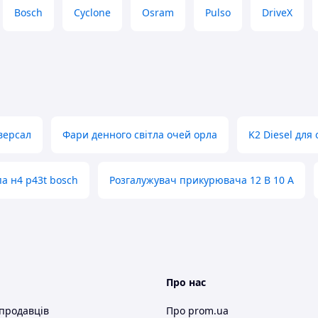
Bosch
Cyclone
Osram
Pulso
DriveX
версал
Фари денного світла очей орла
K2 Diesel дл
а н4 p43t bosch
Розгалужувач прикурювача 12 В 10 А
Про нас
 продавців
Про prom.ua