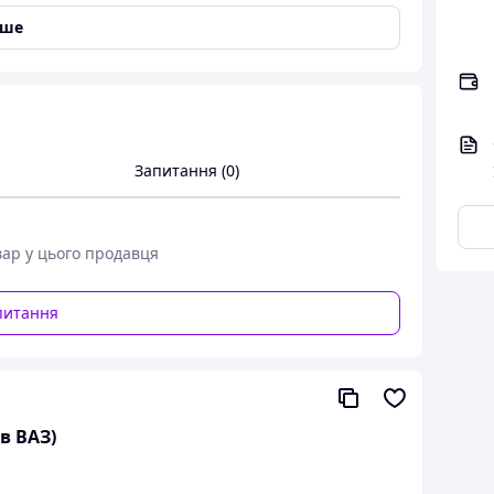
іше
Стоп-сигнали
,
Задні габаритні вогні
Запитання (0)
 2102 1973-1985, ВАЗ 2103 1972-1984, ВАЗ 2104
вар у цього продавця
АЗ 2106 1975-2005, ВАЗ 2107 1982-2012, ВАЗ 2108
7-2011, ВАЗ 21099 1990-2011
питання
106, 2107
в ВАЗ)