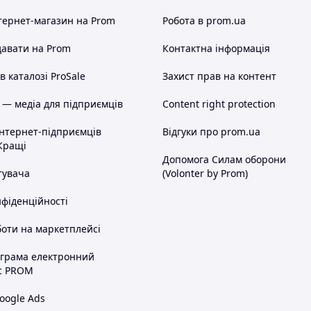
тернет-магазин
на Prom
Робота в prom.ua
авати на Prom
Контактна інформація
 каталозі ProSale
Захист прав на контент
 — медіа для підприємців
Content right protection
інтернет-підприємців
Відгуки про prom.ua
Кращі
Допомога Силам оборони
тувача
(Volonter by Prom)
нфіденційності
оти на маркетплейсі
ограма електронний
с PROM
oogle Ads