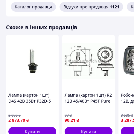
Каталог продавця
Відгуки про продавця
1121
К
Схожі товари за характеристиками
Схоже в інших продавців
Лампа (картон 1шт)
Лампа (картон 1шт) R2
Робоч
D4S 42В 35Вт P32D-5
12В 45/40Вт P45T Pure
12В, 
Xenon 4200K BOSCH 1
Light BOSCH 1 987 302
висот
987 302 906
023
глибин
3 090
₴
97
₴
3 535
₴
лампо
2 873
.70
₴
90
.21
₴
3 287
.
сторо
WESEM
Купити
Купити