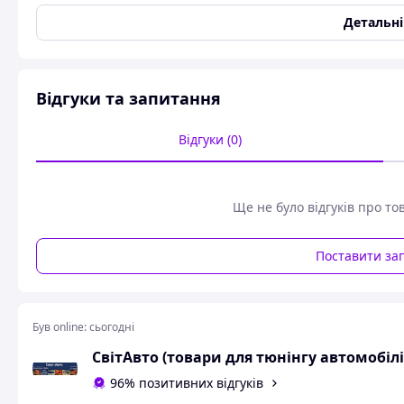
Тип техніки
Легковий автомобіль
Детальн
Напруга живлення
12 В
Функціональне призначення
Лампи панелі приладів
,
Колір світіння
Зелений
Відгуки та запитання
Тип лампи
T4W
Відгуки (0)
Користувальницькі характеристики
Марка
ВАЗ
Сумісність з:
ВАЗ 2101 1970-1988, ВАЗ
Ще не було відгуків про то
1984-, ВАЗ 2105 1981-, В
1984-2003, ВАЗ 2109 198
Поставити за
Стан
Нове
Сумісність із маркою
ЗАЗ, ВАЗ
Сумісність із моделлю
2101, 2102, 2104, 2105, 2
Був online:
сьогодні
Діоди цокольні T4W для габаритів, зеленого кольору.
СвітАвто (товари для тюнінгу автомобілі
Потужність 4 вт.
96% позитивних відгуків
У комплекті 2 штуки.