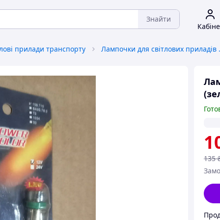
Знайти
Кабіне
тлові прилади транспорту
Лампочки дл
Лам
(зе
Гото
1
135
Замо