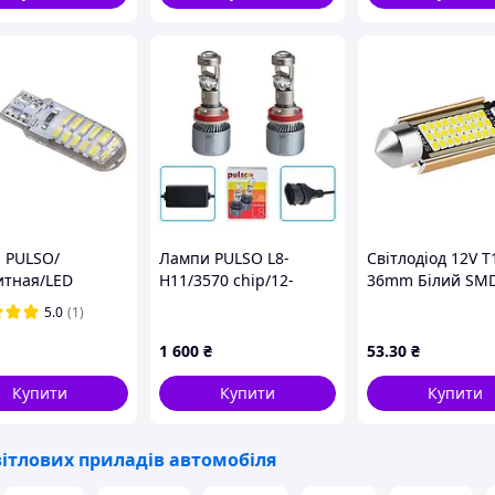
 PULSO/
Лампи PULSO L8-
Світлодіод 12V Т
итная/LED
H11/3570 chip/12-
36mm Білий SMD
2.1x9.5d/W5W/24SMD-
24v/2*45W/10800Lm/6500K
2016 Canbus 18
5.0
(1)
№107
/12v/0.5w/320lm
1 600
₴
53
.30
₴
Купити
Купити
Купити
ітлових приладів автомобіля