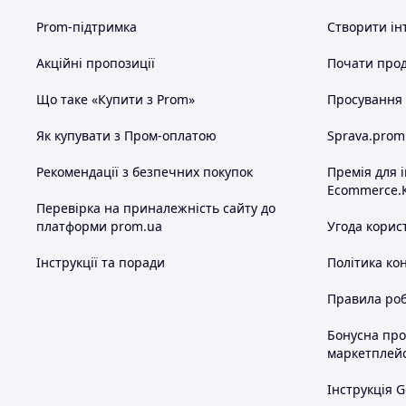
Prom-підтримка
Створити ін
Акційні пропозиції
Почати прод
Що таке «Купити з Prom»
Просування в
Як купувати з Пром-оплатою
Sprava.prom
Рекомендації з безпечних покупок
Премія для 
Ecommerce.
Перевірка на приналежність сайту до
платформи prom.ua
Угода корис
Інструкції та поради
Політика ко
Правила роб
Бонусна пр
маркетплей
Інструкція G