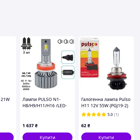
авця
 21W
Лампи PULSO N1-
Галогенна лампа Pulso
H8/H9/H11/H16 /LED-
H11 12V 55W (PGJ19-2)
chips OEM PHILIPS Flip
5.0
(1)
chip/9-
16V/2*70W/8500Lm/6500K
1 637
₴
62
₴
Купити
Купити