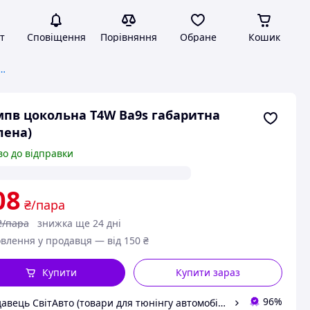
т
Сповіщення
Порівняння
Обране
Кошик
я світлових приладів автомобіля
пв цокольна T4W Ba9s габаритна
лена)
во до відправки
08
₴/пара
₴/пара
знижка ще 24 дні
влення у продавця — від 150 ₴
Купити
Купити зараз
96%
Продавець СвітАвто (товари для тюнінгу автомобілів ВАЗ)