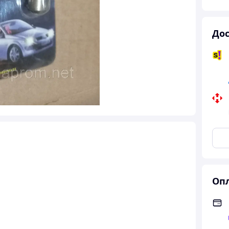
Дос
Опл