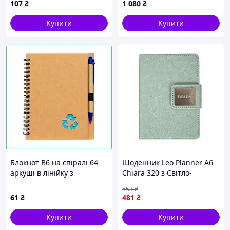
107
₴
1 080
₴
Купити
Купити
Блокнот В6 на спіралі 64
Щоденник Leo Planner А6
аркуші в лінійку з
Chiara 320 з Світло-
кульковою ручкою набір
бірюзовим (252710)
553
₴
для записів в офіс преміум
61
₴
481
₴
подарунок
Купити
Купити