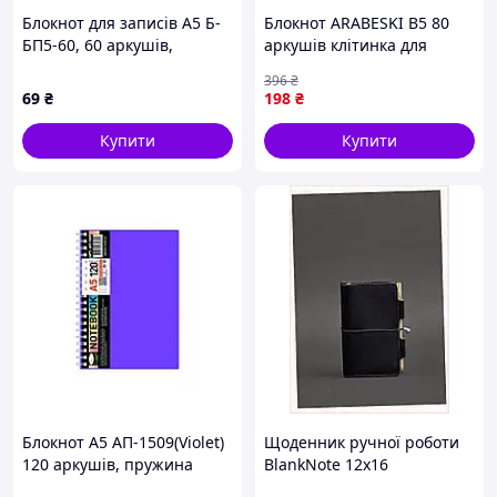
Блокнот для записів А5 Б-
Блокнот ARABESKI B5 80
БП5-60, 60 аркушів,
аркушів клітинка для
пружина збоку Червоний
навчання та нотаток із
396
₴
пластиковою обкладинкою
69
₴
198
₴
темно-синій ТМ BUROMAX
Купити
Купити
Блокнот А5 АП-1509(Violet)
Щоденник ручної роботи
120 аркушів, пружина
BlankNote 12х16
збоку
XP8132K237