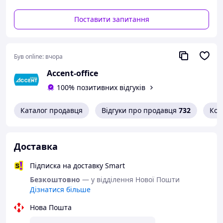
нотаток. Папір щільністю 80 г/м² дозволяє комфортно
писати ручкою чи олівцем без просвічування.
Поставити запитання
Кремовий папір не втомлює очі навіть за тривалої
роботи. Закруглені кути паперового блока не лише
додають стильного вигляду, а й запобігають швидкому
Був online:
вчора
зношенню сторінок. Це практичне рішення для
збереження ділового записника охайним у щоденному
Accent-office
користуванні. Перфоровані кути паперового блока
100% позитивних відгуків
дозволяють легко маркувати актуальну сторінку. Це
зручний функціональний елемент, що допомагає
швидко орієнтуватися у записах та тримати
Каталог продавця
Відгуки про продавця
732
Кон
планування під контролем. Фольгований паперовий
зріз надає елегантного блиску та преміального вигляду,
що підкреслює ваш статус та вишуканий стиль вашого
Доставка
планера. Характеристики:- Тип: датований- Формат /
розмір: A5- Тип обкладинки: м'яка- Матеріал
Підписка на доставку Smart
обкладинки: PU зі сліпим тисненням- Закладки: 2
закладки-ляссе Характеристики внутрішнього блоку:-
Безкоштовно
— у відділення Нової Пошти
Кремовий офсет, 80 г/м² 368 сторінок- Колір паперового
Дізнатися більше
зрізу: фольгований- Відривний перфорований куток- 2
Нова Пошта
мапи України та Європи- Календарі та довідково-
інформаційний блок із корисними даними- Додаткові