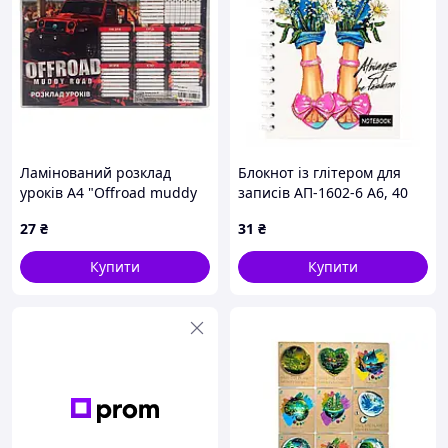
Ламінований розклад
Блокнот із глітером для
уроків А4 "Offroad muddy
записів АП-1602-6 А6, 40
road" АП-0801-5
аркушів, пружина збоку
27
₴
31
₴
горизонтальний
Апельсин wv.
Купити
Купити