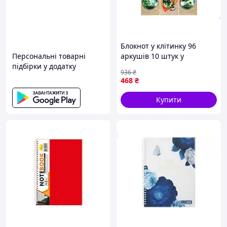
Блокнот у клітинку 96
Персональні товарні
аркушів 10 штук у
підбірки у додатку
пакованні тверда
936
₴
обкладинка для школи та
468
₴
офісу екокартон
коричневий ТМ ТЕТРАДА
Купити