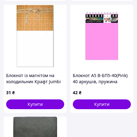
Блокнот із магнітом на
Блокнот А5 В-БП5-40(Pink)
холодильник Крафт Jumbi
40 аркушів, пружина
Kt30072108 30 аркушів
зверху
31
₴
42
₴
Купити
Купити