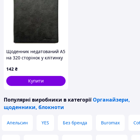
Щоденник недатований А5
на 320 сторінок у клітинку
з обкладлимнкою зі
142
₴
шкірзаму, чорний, ТМ
Мандарин
Купити
Популярні виробники
в категорії
Органайзери,
щоденники, блокноти
Апельсин
YES
Без бренда
Buromax
Со