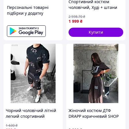
Спортивний костюм
Персональні товарні
чоловічий, Худі + штани
підбірки у додатку
петля чорний h1p184
2 598
.70
₴
1 999
₴
Купити
Чорний чоловічий літній
Жіночий костюм ДТФ
легкий спортивний
DRAPP коричневий SHOP
костюм-двійка з модним
STAR
1 630
₴
принтом SHOP STAR