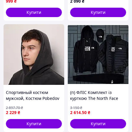
999
₴
2 090
₴
Купити
Купити
Спортивный костюм
(п) ФЛІС Комплект із
мужской, Костюм Pobedov
курткою The North Face
Mariot Темно-сірий
(худі на змійці + штани +
2 897
.70
₴
3 150
₴
футболка + кетка +куртка)
2 229
₴
2 614
.50
₴
Купити
Купити