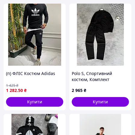
(п) ФЛІС Костюм Adidas
Polo S, Спортивний
костюм, Комплект
чоловічий спортивний
1 425
₴
1 282
.50
₴
2 965
₴
JR158
Купити
Купити