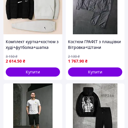
Комплект куртка+костюм з
Костюм ГРАФІТ з плащівки
худі+футболка+шапка
Вітровка+Штани
+Футболка ЧОРНА+Кепка
3 150
₴
2 130
₴
ЧОРНА JORDAN-мал
2 614
.50
₴
1 767
.90
₴
Купити
Купити