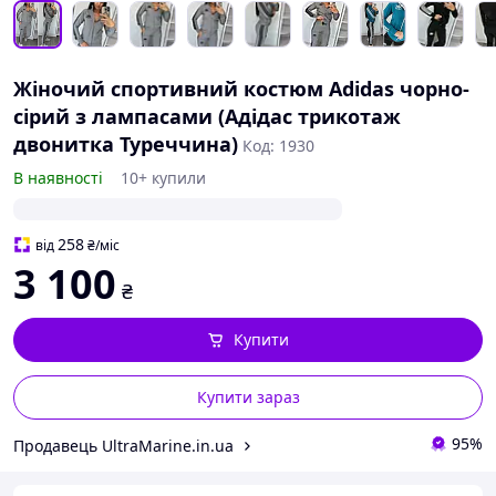
Жіночий спортивний костюм Adidas чорно-
сірий з лампасами (Адідас трикотаж
двонитка Туреччина)
Код: 1930
В наявності
10+ купили
258
від
₴
/міс
3 100
₴
Купити
Купити зараз
95%
Продавець UltraMarine.in.ua