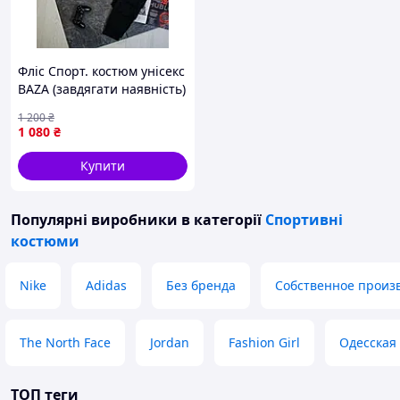
Фліс Спорт. костюм унісекс
BAZA (завдягати наявність)
1 200
₴
1 080
₴
Купити
Популярні виробники
в категорії
Спортивні
костюми
Nike
Adidas
Без бренда
Собственное произ
The North Face
Jordan
Fashion Girl
Одесская
ТОП теги