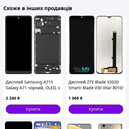
Схоже в інших продавців
Дисплей Samsung A715
Дисплей ZTE Blade V2020
Galaxy A71 чорний, OLED, з
Smart/ Blade V30 Vita/ 8010/
рамкою
8030 в зборі з сенсором
2 240
₴
1 069
₴
black (Welmy)
Купити
Купити