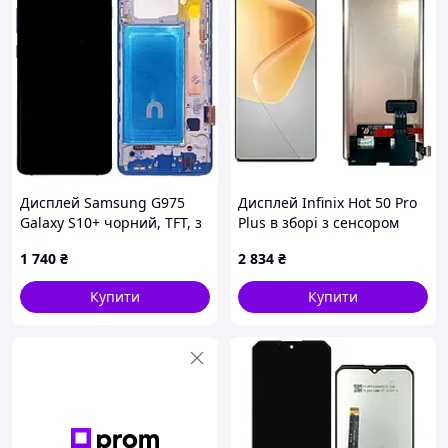
Дисплей Samsung G975
Дисплей Infinix Hot 50 Pro
Galaxy S10+ чорний, TFT, з
Plus в зборі з сенсором
рамкою блакитного
black Original PRC
1 740
₴
2 834
₴
кольору, Prism Blue
Купити
Купити