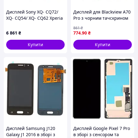
Дисплей Sony XQ- CQ72/
Дисплей для Blackview A70
XQ- CQ54/ XQ- CQ62 Xperia
Pro з чорним тачскрином
5 IV в зборі з сенсором
861
₴
black OLED
6 861
₴
774
.90
₴
Купити
Купити
Дисплей Samsung J120
Дисплей Google Pixel 7 Pro
Galaxy J1 2016 в зборі з
в зборі з сенсором та