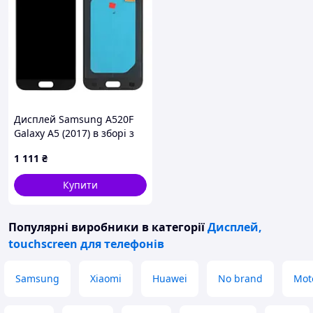
Дисплей Samsung A520F
Galaxy A5 (2017) в зборі з
сенсором black OLED
1 111
₴
Купити
Популярні виробники
в категорії
Дисплей,
touchscreen для телефонів
Samsung
Xiaomi
Huawei
No brand
Mot