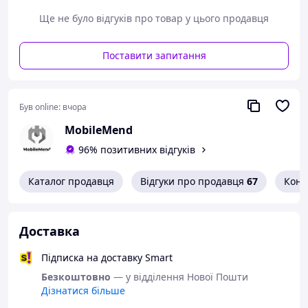
дефектів;
перевірити склад корпусних елементів корпусу
Ще не було відгуків про товар у цього продавця
в зборі.
Гарантія не поширюється на випадки:
Поставити запитання
наявності слідів встановлення, експлуатації,
механічних, теплових пошкоджень;
відсутності, пошкодження або
Був online:
вчора
переустановлення захисних плівок, покриттів,
наклейок, прокладок, адгезивних плівок;
MobileMend
перевищення гарантійного терміну.
96% позитивних відгуків
Каталог продавця
Відгуки про продавця
67
Конт
Lenovo A6000/Lenovo K3 (K30-T)/ K3 (K30-W)
Діагональ екрану: 5.0 Дюйма;
Роздільна здатність дисплея: 720 x 1280 pixels;
Доставка
Технологія дисплея: IPS LCD.
Підписка на доставку Smart
Безкоштовно
— у відділення Нової Пошти
Дізнатися більше