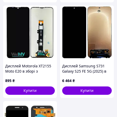
Дисплей Motorola XT2155
Дисплей Samsung S731
Moto E20 в зборі з
Galaxy S25 FE 5G (2025) в
сенсором black (Welmy)
зборі з сенсором service
895
₴
6 464
₴
orig
Купити
Купити