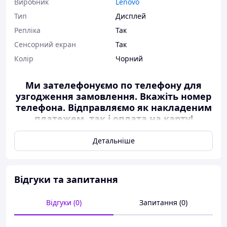
Виробник
Lenovo
Тип
Дисплей
Репліка
Так
Сенсорний екран
Так
Колір
Чорний
Ми зателефонуємо по телефону для
узгодження замовлення. Вкажіть номер
телефона. Відправляємо як накладеним
платежем, так і оплата на карту!
Відсилання пн-пт у 18:00 (оформити
замовлення потрібно до 16:00)
Детальніше
Гарантійний термін 1 місяць із моменту отримання
замовлення за умови, що запчастина не
встановлювалася.
Відгуки та запитання
Перед встановленням необхідно:
Відгуки (0)
Запитання (0)
ретельно оглянути наявність відколів,
подряпин, потертостей, будь-яких механічних