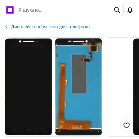
Дисплей, touchscreen для телефонів