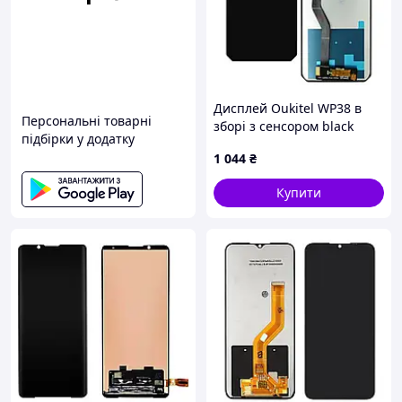
Дисплей Oukitel WP38 в
Персональні товарні
зборі з сенсором black
підбірки у додатку
(Y92071 V01)
1 044
₴
Купити