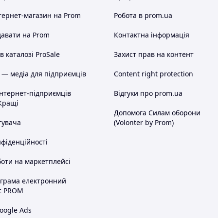
 паски — більш низька і округла, обидві виконують
тернет-магазин
на Prom
Робота в prom.ua
піканні великоднього хліба.
авати на Prom
Контактна інформація
 каталозі ProSale
Захист прав на контент
 — медіа для підприємців
Content right protection
інтернет-підприємців
Відгуки про prom.ua
Кращі
Допомога Силам оборони
тувача
(Volonter by Prom)
нфіденційності
оти на маркетплейсі
ограма електронний
с PROM
oogle Ads