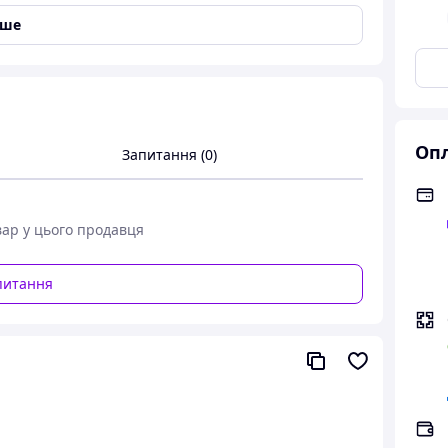
іше
Опл
Запитання (0)
вар у цього продавця
питання
етр 110мм / висота 85мм / мікс із 6-ти
чне рішення для створення святкової випічки.
 стійкість, і пергаментні стінки, які не потребують