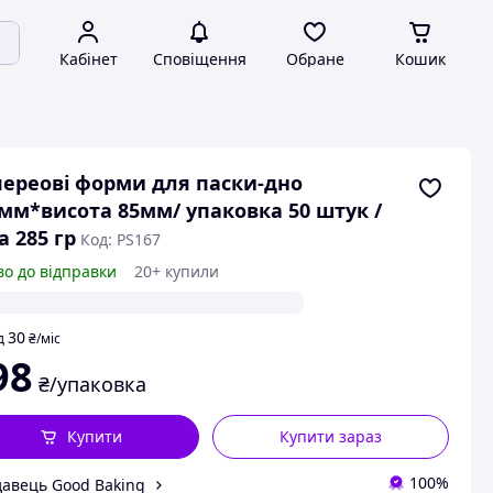
Кабінет
Сповіщення
Обране
Кошик
ереові форми для паски-дно
мм*висота 85мм/ упаковка 50 штук /
а 285 гр
Код: PS167
во до відправки
20+ купили
30
д
₴
/міс
98
₴/упаковка
Купити
Купити зараз
100%
авець Good Baking