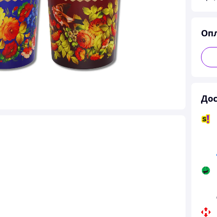
Оп
Дос