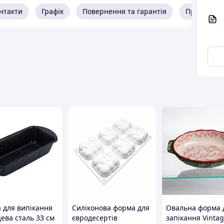
 “дихати”, що покращує структуру тіста під час
нтакти
Графік
Повернення та гарантія
Про прода
 для випікання
Силіконова форма для
Овальна форма 
ева сталь 33 см
євродесертів
запікання Vintag