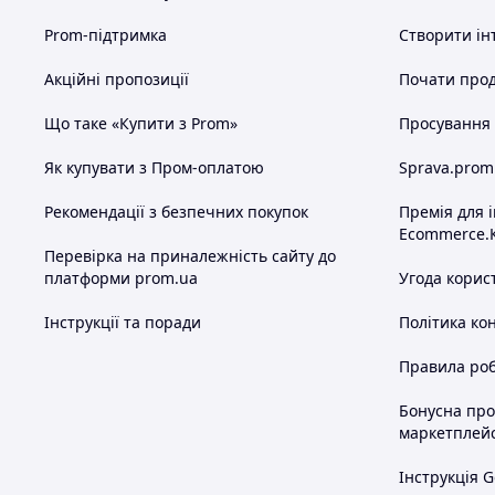
Тому, хоча форма для куличів зазвичай вища, а форма для
Prom-підтримка
Створити ін
однакову функцію та гарантують чудовий результат при ви
Акційні пропозиції
Почати прод
Що таке «Купити з Prom»
Просування в
Схожі товари за характеристиками
Як купувати з Пром-оплатою
Sprava.prom
Рекомендації з безпечних покупок
Премія для 
Ecommerce.
Перевірка на приналежність сайту до
платформи prom.ua
Угода корис
Інструкції та поради
Політика ко
Правила роб
Бонусна пр
маркетплей
Інструкція G