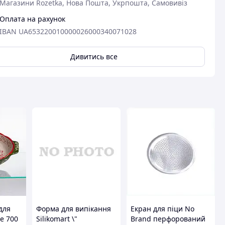
Магазини Rozetka, Нова Пошта, Укрпошта, Самовивіз
вця
Оплата на рахунок
IBAN UA653220010000026000340071028
Дивитись все
для
Форма для випікання
Екран для піци No
e 700
Silikomart \"
Brand перфорований