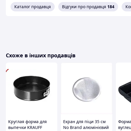
змащування жиром. Перфорація на стінках допомагає пасці
випікання.
Каталог продавця
Відгуки про продавця
184
Ко
Схоже в інших продавців
Круглая форма для
Екран для піци 35 см
Форма
выпечки KRAUFF
No Brand алюмінієвий
вуглец