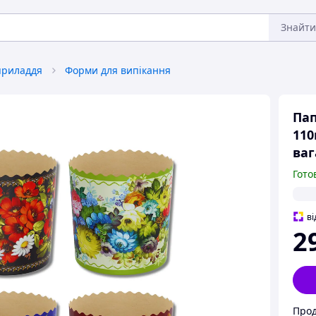
Знайти
приладдя
Форми для випікання
Пап
110
ваг
Гото
ві
2
Прод