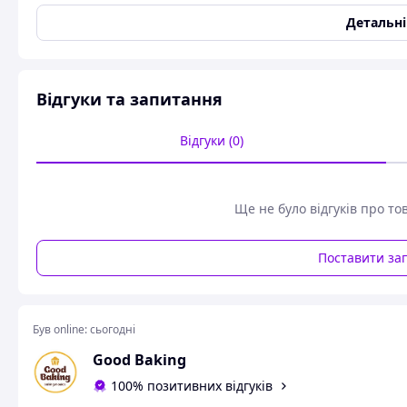
Діаметр
110 мм
Детальн
Висота стінок
85 мм
Загальний об`єм форми
285 мл
Колір
Різні кольори
Відгуки та запитання
Користувацькі характеристики
Відгуки (0)
Кількість в пакованні
50
Висота, мм
85
Застосування
куліч, паска
Ще не було відгуків про то
Діаметр дна, мм
110
Щільність матеріалу, г/м2
78
Поставити за
Гарантія
24 мес.
Паперові форми для паски / вага паски 285 гр / діам
Був online:
сьогодні
дизайнів
Good Baking
Паперові форми для випічки пасок — це зручне та практи
100% позитивних відгуків
Вони мають міцне дно з хвилястого картону, що забезпечує