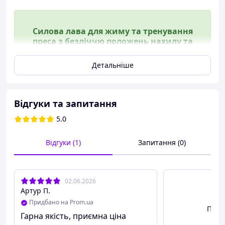
Силова лава для жиму та тренування
преса з безліччю положень нахилу та
комфортною оббивкою, еспандери
завдовжки 90 см
Детальніше
🔥 Записуйтеся на наш Instagram _iks_shop —
Відгуки та запитання
знижки, акції та бонуси щотижня! 🚀
5.0
Відгуки (1)
Запитання (0)
Тренувальна
лава
TX-110B Trex
Sport
Тренувальна лава
TX-110B
02.06.2026
Артур П.
Trex Sport
— це
універсальний і
Придбано на Prom.ua
Пере
компактний тренажер для
Гарна якість, приємна ціна
домашніх занять. Вона