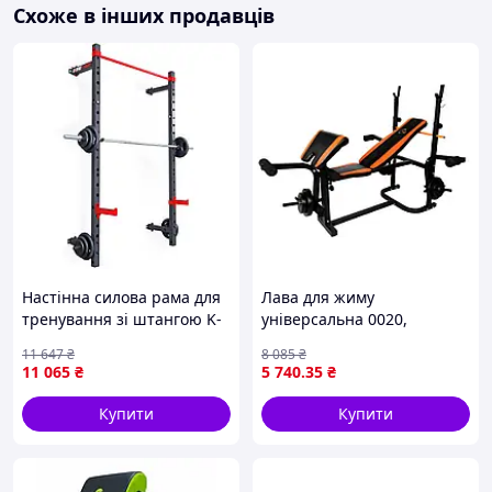
Оббивка: зносостійкий матеріал
Схоже в інших продавців
Настінна силова рама для
Лава для жиму
тренування зі штангою K-
універсальна 0020,
Sport MFX001 дві додаткові
Регульовані стійки, лава
11 647
₴
8 085
₴
труби дозволять підвісити
Скотта
11 065
₴
5 740
.35
₴
обтяжені тарілки після
трену
Купити
Купити
Комплектація