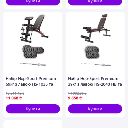
Купити
Купити
Набір Hop-Sport Premium
Набір Hop-Sport Premium
69кг з лавою HS-1035 та
39кг з лавою HS-2040 HB та
штангою
штангою
15 811
.43
₴
14 082
.86
₴
11 068
₴
9 858
₴
Купити
Купити