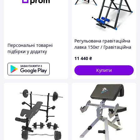
Доставляємо замовлення на всі населені пункти
України, вибирайте зручний для Вас спосіб
доставки та чекайте замовлення:
Регульована гравітаційна
Персональні товарні
лавка 150кг / Гравітаційна
підбірки у додатку
лавка THUNDER BAGGY
11 440
₴
Купити