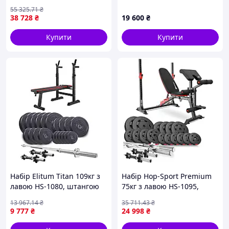
набір штанг 90 кг
55 325
.71
₴
38 728
₴
19 600
₴
Купити
Купити
Набір Elitum Titan 109кг з
Набір Hop-Sport Premium
лавою HS-1080, штангою
75кг з лавою HS-1095,
та гантелями
штангами та гантелями
13 967
.14
₴
35 711
.43
₴
9 777
₴
24 998
₴