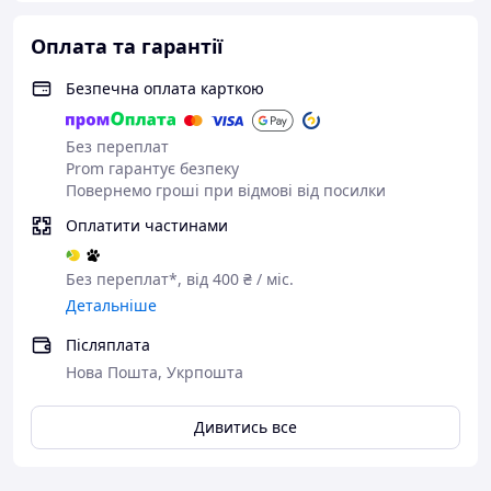
Комфортне м'яке сидіння і зносостійка
оббивка
Оплата та гарантії
У комплекті два еспандери для
різноманітних вправ
Безпечна оплата карткою
Без переплат
Prom гарантує безпеку
🔹 Технічні
Повернемо гроші при відмові від посилки
характеристики:
Оплатити частинами
Розміри в складеному
вигляді: 78×42,5×28 см
Без переплат*, від 400 ₴ / міс.
Спинка: 75×30×4 см
Детальніше
Сидіння: 30×30×4,5 см
Післяплата
Висота від сидіння до підлоги: 45 см
Нова Пошта, Укрпошта
Кількість положень спинки: 7
Дивитись все
Конструкція: сталь, протиковзні ніжки
Наповнювач: м'який пінополіуретан