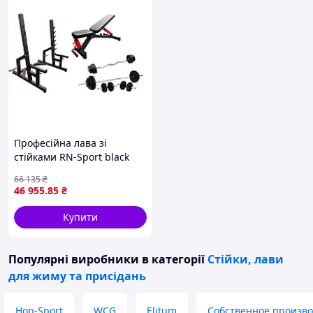
Професійна лава зі
стійками RN-Sport black
rock + 4 грифи 80 кг дисків
66 135
₴
46 955
.85
₴
Купити
Популярні виробники
в категорії
Стійки, лави
для жиму та присідань
Hop-Sport
WCG
Elitum
Собственное произво