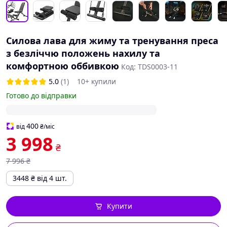
Силова лава для жиму та тренування преса
з безліччю положень нахилу та
комфортною оббивкою
Код: ТDS0003-11
5.0
(1)
10+ купили
Готово до відправки
400
від
₴
/міс
3 998
₴
7 996
₴
3448
₴
від 4 шт.
Купити