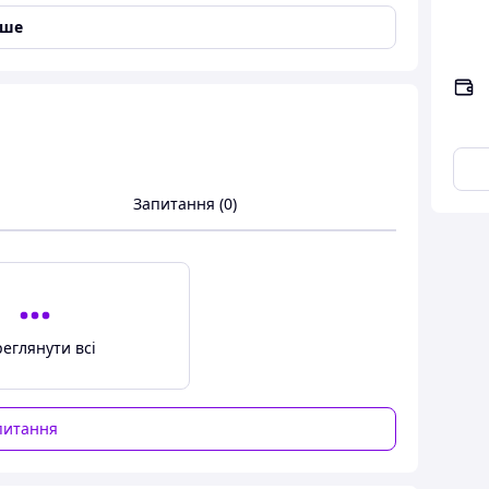
іше
е рішення для маскування та ремонту
ром для любителів активного відпочинку,
ка виконана у класичному земляному кольорі, що
Запитання (0)
з міцного поліестрового матеріалу з нанесенням
плення до різних поверхонь.
ередовищі
ператур
еглянути всі
питання
я