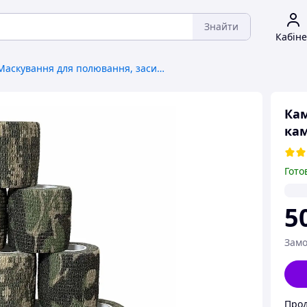
Знайти
Кабіне
Маскування для полювання, засидження
Кам
кам
Гото
5
Замо
Прод