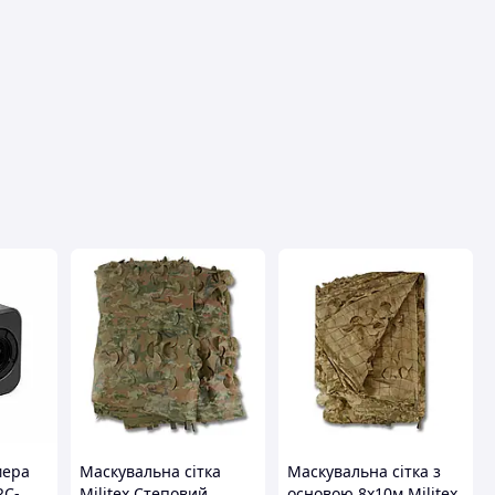
вця
мера
Маскувальна сітка
Маскувальна сітка з
RC-
Militex Степовий
основою 8х10м Militex