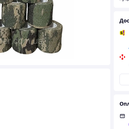
Дос
Опл