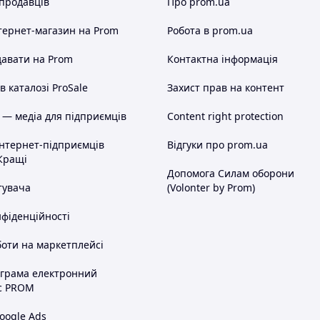
 продавців
Про prom.ua
тернет-магазин
на Prom
Робота в prom.ua
авати на Prom
Контактна інформація
 каталозі ProSale
Захист прав на контент
 — медіа для підприємців
Content right protection
інтернет-підприємців
Відгуки про prom.ua
Кращі
Допомога Силам оборони
тувача
(Volonter by Prom)
нфіденційності
оти на маркетплейсі
ограма електронний
с PROM
oogle Ads