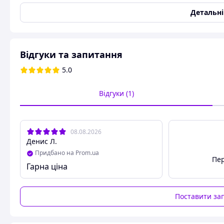
Забарвлення
Multicam
Детальн
Стан
Новий
Ширина 5 см, довжина 4,5 м
Відгуки та запитання
Камуфляжна клейка стрічка: Універсальн
5.0
Камуфляжна клейка стрічка кольору є незамінним аксесуа
мисливців, рибалок та військових. Ця універсальна стріч
Відгуки (1)
ідеально імітує природне середовище. Вона виготовлена 
клейкого шару високої якості, що забезпечує надійне крі
Ключові переваги камуфляжної стрічки:
08.08.2026
Денис Л.
Ефективне маскування спорядження у природному с
Придбано на Prom.ua
Стійкість до вологи, ультрафіолету та перепадів тем
Пер
Гарна ціна
Можливість багаторазового використання
Легкість нанесення та зняття без залишків клею
Поставити за
Сфери застосування:
Маскування зброї, оптики та тактичного спорядженн