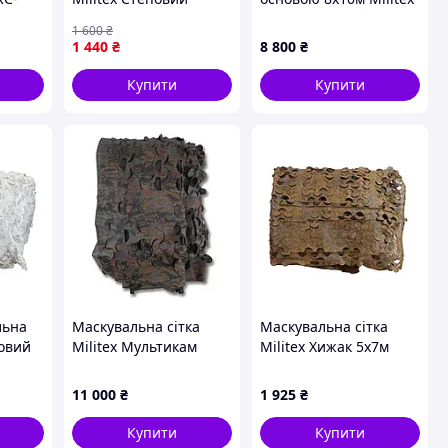
ля
мультикам 4х8м
Мультикам
1 600
₴
(площа 32 кв.м.)
1 440
₴
8 800
₴
Купити
Купити
льна
Маскувальна сітка
Маскувальна сітка
мовий
Militex Мультикам
Militex Хижак 5х7м
м
бруд 10х20м (площа
(площа 35 кв.м.)
200 кв.м.)
11 000
₴
1 925
₴
Купити
Купити