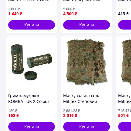
(площа 32 кв.м.)
бруд 10х10м (площа
3х2,5м
1 600
₴
5 000
₴
100 кв.м.)
кв.м.)
1 440
₴
4 500
₴
413
₴
Купити
Купити
Грим камуфляж
Маскувальна сітка
Маску
KOMBAT UK 2 Colour
Militex Степовий
Milite
Camo Cream
мультикам 5х8м
мульт
180
₴
2 681
.28
₴
716
.43
(площа 40 кв.м.)
(площа
162
₴
2 016
₴
501
₴
Купити
Купити