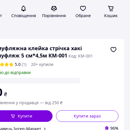
т
Сповіщення
Порівняння
Обране
Кошик
уфляжна клейка стрічка хакі
уфляж 5 см*4,5м КМ-001
Код: КМ-001
5.0
(1)
20+ купили
во до відправки
0
₴
влення у продавця — від 250 ₴
Купити
Купити зараз
96%
авець Інтер-Маркет