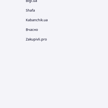
Bigl.ua
Shafa
Kabanchik.ua
Вчасно
Zakupivli.pro