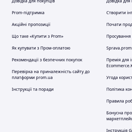
Довідка для покупців
Довідка для
Prom-підтримка
Створити ін
Акційні пропозиції
Почати прод
Що таке «Купити з Prom»
Просування в
Як купувати з Пром-оплатою
Sprava.prom
Рекомендації з безпечних покупок
Премія для 
Ecommerce.
Перевірка на приналежність сайту до
платформи prom.ua
Угода корис
Інструкції та поради
Політика ко
Правила роб
Бонусна пр
маркетплей
Інструкція G