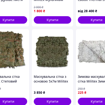
 (площа 7,5
весна 5х8м (площа 40
640CA 640×512 д
2 000
₴
кв.м.)
FPV-дронів
1 800
₴
від
28 400
₴
Купити
Купити
Купити
вальна сітка
Маскувальна сітка з
Зимова маскува
x Степовий
основою 5х7м Militex
сітка Militex Зи
икам 2х5м
Темний Мультикам
мультикам 2х2,5
₴
250
₴
 10 кв.м.)
(площа 5 кв. м.)
3 850
₴
225
₴
Купити
Купити
Купити