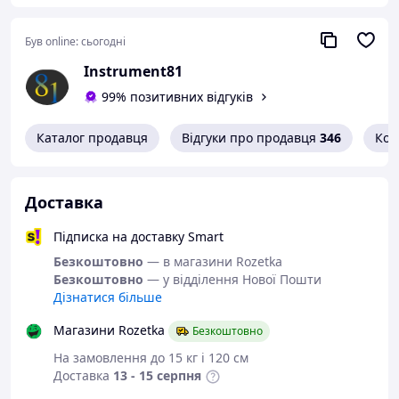
маркіратора.
Був online:
сьогодні
Instrument81
99% позитивних відгуків
Каталог продавця
Відгуки про продавця
346
Кон
Доставка
Підписка на доставку Smart
Безкоштовно
— в магазини Rozetka
Безкоштовно
— у відділення Нової Пошти
Дізнатися більше
Магазини Rozetka
Безкоштовно
На замовлення до 15 кг і 120 см
Новий, портативний
Доставка
13 - 15 серпня
струменевий ручний міні-