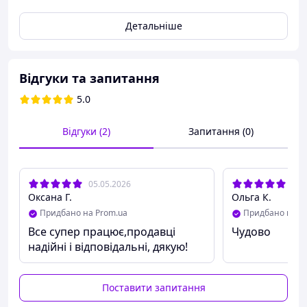
Детальніше
Відгуки та запитання
5.0
Відгуки (2)
Запитання (0)
05.05.2026
15.
Оксана Г.
Ольга К.
Придбано на Prom.ua
Придбано на P
Все супер працює,продавці
Чудово
У цьому датері/маркіраторі використовується
надійні і відповідальні, дякую!
прямий привід колеса-синхронізатора, а не гумовий
привід на колесо-синхронізатор, як у попередніх
моделях. Верхнє (неконтактне) колесо зйомне, що
Поставити запитання
дозволяє працювати з незручними, маленькими
формами (типу ПЕТ-пляшок 0.5 л). Зменшено вагу