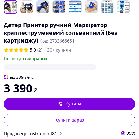
Датер Принтер ручний Маркіратор
краплеструменевий сольвентний (Без
картриджу)
Код: 2733666651
5.0
(2)
30+ купили
Готово до відправки
339
від
₴
/міс
3 390
₴
Купити
Купити зараз
99%
Продавець Instrument81