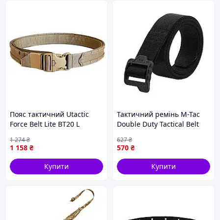
Пояс тактичний Utactic
Тактичний ремінь M-Tac
Force Belt Lite BT20 L
Double Duty Tactical Belt
Coyote UT-B-TD
Hex нейлоновий 40 мм
1 274
₴
627
₴
Black 2XL 1004-TD
1 158
₴
570
₴
Купити
Купити