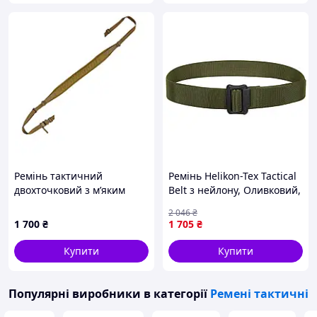
Ремінь тактичний
Ремінь Helikon-Tex Tactical
двохточковий з м’яким
Belt з нейлону, Оливковий,
наплічником кріплення QD
L, пряжка Easy Blocking
2 046
₴
або напряму через
System
1 700
₴
1 705
₴
елементи Койот/
Коричневий
Купити
Купити
Популярні виробники
в категорії
Ремені тактичні