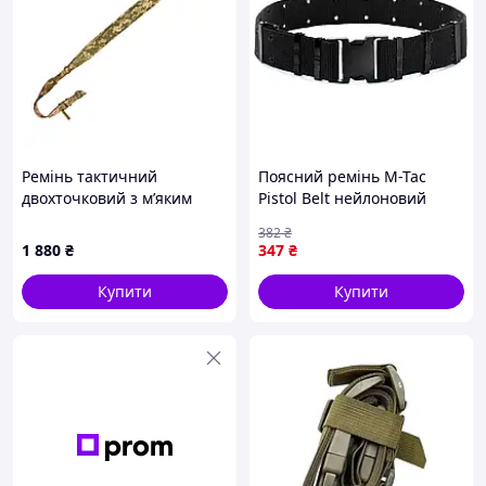
Ремінь тактичний
Поясний ремінь M-Tac
двохточковий з м’яким
Pistol Belt нейлоновий
наплічником кріплення QD
тактичний з пластиковою
382
₴
або напряму через
пряжкою Black [n-3820]
1 880
₴
347
₴
елементи Піксель ММ14
Купити
Купити