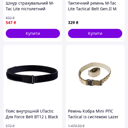
Шнур страхувальний M-
Тактичний ремінь M-Tac
Tac Lite пістолетний
Lite Tactical Belt Gen.II M
спіральний з D-кільцем і
Olive (20436001-M)
602
₴
фастексом койот 5143-DS
547
₴
329
₴
Купити
Купити
Пояс внутрішній UTactic
Ремінь Кобра Mini PПС
Для Force Belt BT12 L Black
Tactical із системою Lazer
1
MOLLI Койот
572
₴
1 479
.50
₴