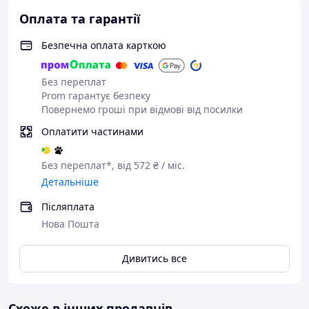
Тип поверхні: Матова
Оплата та гарантії
Країна-виробник: Польща
Гарантійний термін: 36 міс
Безпечна оплата карткою
Стан: Новий
Вага: 4 кг
Без переплат
Товщина стінок мийки: 1
Prom гарантує безпеку
мм
Повернемо гроші при відмові від посилки
Дозатор мийного засобу:
Так
Оплатити частинами
Форма мийки:
Прямокутна
Без переплат*, від 572 ₴ / міс.
Конструкція мийки:
Детальніше
Одночашкова
Отвір під змішувач: Так
Післяплата
Сифон: Так
Нова Пошта
Ширина мийки: 580 мм
Довжина мийки: 450 мм
Дивитись все
💡 УНІКАЛЬНІ ОСОБЛИВОСТІ:
Технологія PVD покриття
Схоже в інших продавців