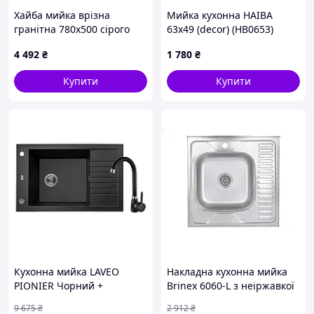
Хайба мийка врізна
Мийка кухонна HAIBA
гранітна 780x500 сірого
63x49 (decor) (HB0653)
кольору, 29524HMH97
4 492
₴
1 780
₴
Купити
Купити
Кухонна мийка LAVEO
Накладна кухонна мийка
PIONIER Чорний +
Brinex 6060-L з неіржавкої
змішувач
сталі з однією чашею і
9 675
₴
2 912
₴
правим крилом