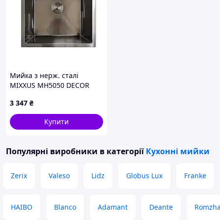
Мийка з нерж. сталі
MIXXUS MH5050 DECOR
GRAPHITE(3.0/0.8) (Колір
3 347
₴
графіт) (MX1929)
Купити
Популярні виробники
в категорії
Кухонні мийки
Zerix
Valeso
Lidz
Globus Lux
Franke
HAIBO
Blanco
Adamant
Deante
Romzh