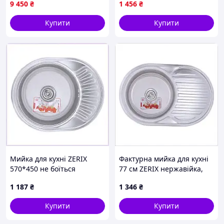
9 450
₴
1 456
₴
Купити
Купити
Мийка для кухні ZERIX
Фактурна мийка для кухні
570*450 не боїться
77 см ZERIX нержавійка,
подряпин micro decor
2299PM95H3
1 187
₴
1 346
₴
57E6B2300
Купити
Купити