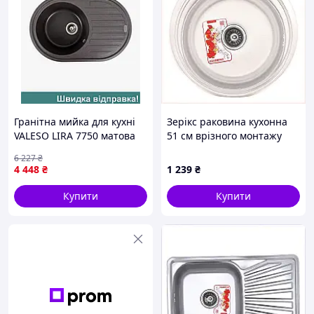
Гранітна мийка для кухні
Зерікс раковина кухонна
VALESO LIRA 7750 матова
51 см врізного монтажу
Гренадин
6B0P6649B
6 227
₴
4 448
₴
1 239
₴
Купити
Купити