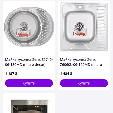
Майка кухонна Zerix Z5745-
Майка кухонна Zerix
06-180MD (micro decor)
Z6060L-06-160MD (micro
(ZS0563)
decor) (ZS0585)
1 187
₴
1 484
₴
Купити
Купити