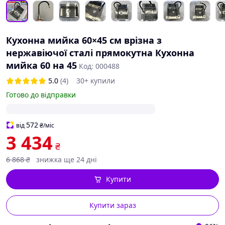
Кухонна мийка 60×45 см врізна з
нержавіючої сталі прямокутна Кухонна
мийка 60 на 45
Код: 000488
5.0
(4)
30+ купили
Готово до відправки
572
від
₴
/міс
3 434
₴
6 868
₴
знижка ще 24 дні
Купити
Купити зараз