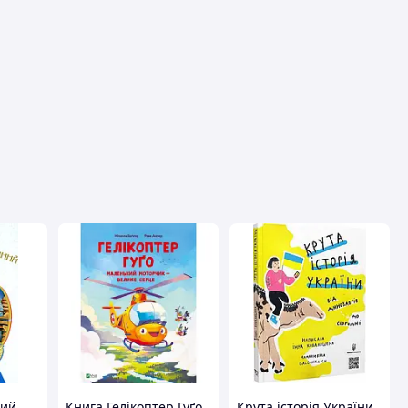
вця
ний
Книга Гелікоптер Гуґо.
Крута історія України.