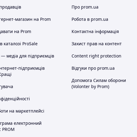
 продавців
Про prom.ua
тернет-магазин
на Prom
Робота в prom.ua
авати на Prom
Контактна інформація
 каталозі ProSale
Захист прав на контент
 — медіа для підприємців
Content right protection
інтернет-підприємців
Відгуки про prom.ua
Кращі
Допомога Силам оборони
тувача
(Volonter by Prom)
нфіденційності
оти на маркетплейсі
ограма електронний
с PROM