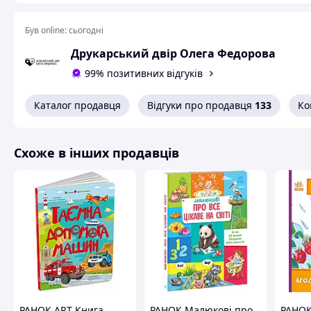
Схожі товари за характеристиками
Був online:
сьогодні
Друкарський двір Олега Федорова
99% позитивних відгуків
Каталог продавця
Відгуки про продавця
133
Ко
Схоже в інших продавців
РАНОК ART Книга
РАНОК Малюкові про
РАНОК