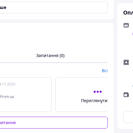
іше
Опл
Запитання (0)
Всі
4.11.2025
Prom.ua
Переглянути всі
стки Наташі Влащенко.
ова,
питання
м,