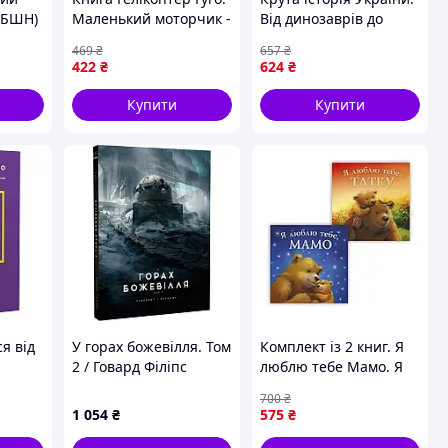
 (БШН)
Маленький моторчик -
Від динозаврів до
велике серце -
сьогодні
469
₴
657
₴
Міхаєль Енґлер Vivat
422
₴
624
₴
(9786171709119)
Купити
Купити
я від
У горах божевілля. Том
Комплект із 2 книг. Я
2 / Говард Філіпс
люблю тебе Мамо. Я
ху і
Лавкрафт, Франсуа
люблю тебе Татку
700
₴
ем
Баранже
1 054
₴
575
₴
Джен