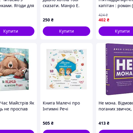
нками. Ягоди для
сказати. Манро Е.
капітан : роман
424
₴
250
₴
402
₴
Купити
Купити
Купити
 Час Майстрів Як
Книга Малечі про
Не мона. Відмовс
дь не проспав
Інтимні Речі
поганих звичок,
 32 с (105092)
(Оновлене Видання)
віднайди силу ду
Юлія Ярмоленко
стань господар
505
₴
413
₴
свого життя! / 
Сінсеро