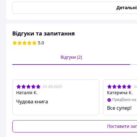
Вид палітурки
Твердий
Детальн
Тип поверхні паперу
Матова
Кількість сторінок
180
Рік видання
2024
Відгуки та запитання
ISBN
978-617-8477-07-3
5.0
Стан
Новий
Формат
Відгуки (2)
Довжина
21 мм
Ширина
15 мм
Основні
01.09.2025
0
Наталія К.
Катерина К.
Тип поліграфічного паперу
Офсетна
Придбано на 
Чудова книга
Вага
500 г
Все супер!
Розгром — восьма книга легендарної української журналі
У ній вона розповідає, як і хто громив в Україні свободу сл
Поставити за
роблячи лицемірство та хибний патріотизм — всеосяжни
єдино можливим стандартом.