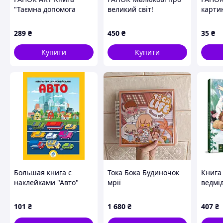
"Таємна допомога
великий світ!
карти
машин" А.Назаренко
Мялюкові про все
вовка
цікаве на світі.
289
₴
450
₴
35
₴
Купити
Купити
Большая книга с
Тока Бока Будиночок
Книга
наклейками "Авто"
мрії
ведмі
Книжковий Хмарочос
Різдво
403600
101
₴
1 680
₴
407
₴