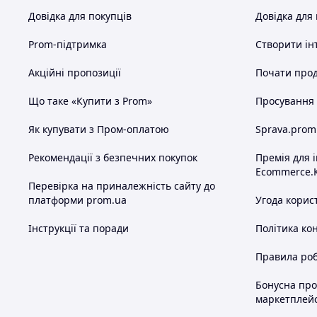
Довідка для покупців
Довідка для
Prom-підтримка
Створити ін
Акційні пропозиції
Почати прод
Що таке «Купити з Prom»
Просування в
Як купувати з Пром-оплатою
Sprava.prom
Рекомендації з безпечних покупок
Премія для 
Ecommerce.
Перевірка на приналежність сайту до
платформи prom.ua
Угода корис
Інструкції та поради
Політика ко
Правила роб
Бонусна пр
маркетплей