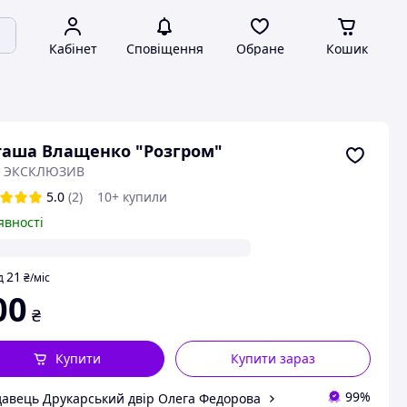
Кабінет
Сповіщення
Обране
Кошик
аша Влащенко "Розгром"
: ЭКСКЛЮЗИВ
5.0
(2)
10+ купили
явності
21
д
₴
/міс
00
₴
Купити
Купити зараз
99%
авець Друкарський двір Олега Федорова