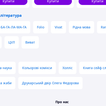
Купити
Купити
Купити
література
-БА-ГА-ЛА-МА-ГА
Folio
Vivat
Рідна мова
Ran
ЦУЛ
Виват
а наука
Кольорові комікси
Холліс
Книга сейф сл
га жаби
Друкарський двір Олега Федорова
Про нас