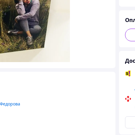
Оп
Дос
 Федорова