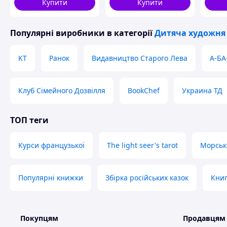
Купити
Купити
Популярні виробники
в категорії
Дитяча художня 
KT
Ранок
Видавництво Старого Лева
А-БА
Клуб Сімейного Дозвілля
BookChef
Украина ТД
ТОП теги
Курси французької
The light seer's tarot
Морськ
Популярні книжки
Збірка російських казок
Кни
Покупцям
Продавцям