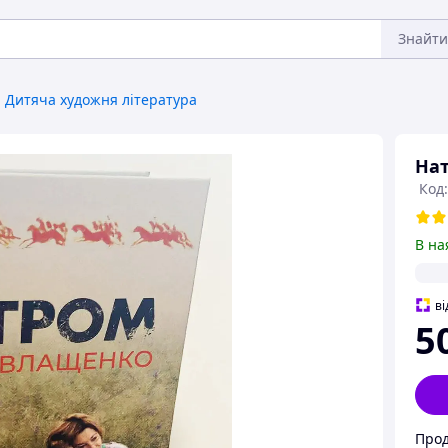
Знайти
Дитяча художня література
Нат
Код
В на
ві
5
Прод