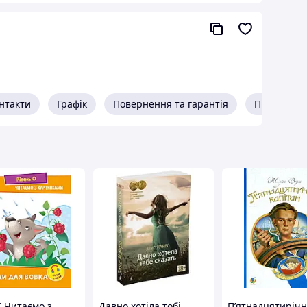
нтакти
Графік
Повернення та гарантія
Про прода
 Читаємо з
Давно хотіла тобі
П’ятнадцятиріч