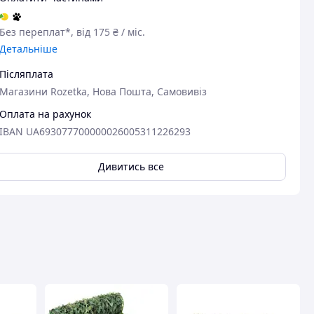
ші
Доволі добре працює. Але з
Гарна якість
накидкою краще не
швидка відп
Без переплат*, від 175 ₴ / міс.
використовувати
Детальніше
Післяплата
Магазини Rozetka, Нова Пошта, Самовивіз
Оплата на рахунок
IBAN UA693077700000026005311226293
Дивитись все
авця