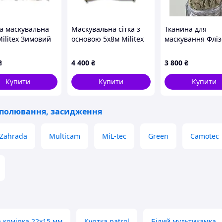
а маскувальна
Маскувальна сітка з
Тканина для
Militex Зимовий
основою 5х8м Militex
маскування Фліз
икам 6х8м
Хвойний ліс
(Спанбонд)
 48 кв.м.)
МУЛЬТИКАМ ПІ
₴
4 400
₴
3 800
₴
1,0×250 м
Купити
Купити
Купити
 полювання, засидження
Zahrada
Multicam
MiL-tec
Green
Camotec
а комірка 22х15 мм
Куртка patrol
Білий мультикамка