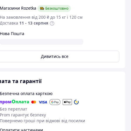
Магазини Rozetka
Безкоштовно
На замовлення від 200 ₴ до 15 кг і 120 см
Доставка
11 - 13 серпня
Нова Пошта
Дивитись все
ата та гарантії
Безпечна оплата карткою
Без переплат
Prom гарантує безпеку
06.03.2026
20
Повернемо гроші при відмові від посилки
Богдан Х.
Николай Д.
Придбано на Prom.ua
Придбано на 
Оплатити частинами