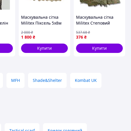
Маскувальна сітка
Маскувальна сітка
елін
Militex Піксель 5х8м
Militex Степовий
(площа 40 кв.м.)
мультикам 3х2,5м
2 000
₴
537
.68
₴
СОК
(площа 7,5 кв.м.)
1 800
₴
376
₴
Купити
Купити
MFH
Shade&Shelter
Kombat UK
Tactical scarf
Брелок головний