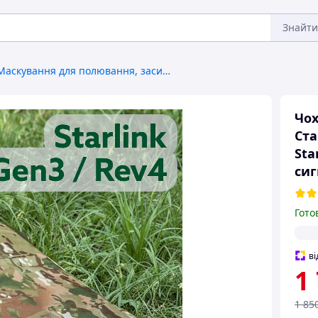
Знайти
Маскування для полювання, засидження
Чох
Ста
Sta
сиг
Гото
ві
1
1 85