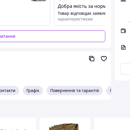
Добра якість за нормальні гро
Товар відповідає заявленим
характеристикам
питання
онтакти
Графік
Повернення та гарантія
Про прод