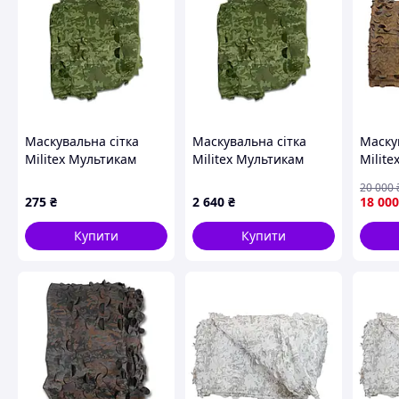
Маскувальна сітка
Маскувальна сітка
Маску
Militex Мультикам
Militex Мультикам
Milite
весна 2х2,5м (площа 5
весна 6х8м (площа 48
(площа
20 000
кв. м.)
кв.м.)
275
₴
2 640
₴
18 000
Основні переваги:
• Захист від спостереження –
багатошарова термоізоляці
Купити
Купити
теплопередачу.
• Не перегрівається –
завдяки вентиляції та особливим ма
навіть при тривалій роботі.
• Міцні матеріали –
виготовлений з оригінальної Cordura:
та морозу.
• Надійне кріплення –
регульовані стропи та фастекси за
• Без втрати зв'язку –
протестовані матеріали: сигнал за