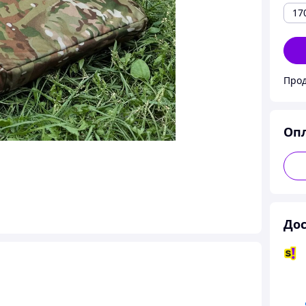
17
Прод
Оп
Дос