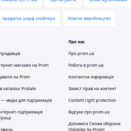
ого, зносостійкого та водовідштовхувального
а не блокує сигнал навіть за складних погодних умов.
Арафатка шарф снайпера
Власне виробництво
золяційного матеріалу на основі ПЕТ-полімеру
озміщено в передній, бокових і задній частинах
о зовнішнього середовища.
Про нас
пеціальних «валиків», посилює ізоляцію, адже
ередбачено вентиляційні отвори із захисною сіткою
 продавців
Про prom.ua
регріву.
ть перешкод і не екранують сигнал. Зв’язок
тернет-магазин
на Prom
Робота в prom.ua
авати на Prom
Контактна інформація
гульованих стропів і фастексів, що дозволяє
порти та роз’єми Starlink залишаються у швидкому та
 каталозі ProSale
Захист прав на контент
иває не лише Starlink, а й тих, хто поруч.
 — медіа для підприємців
Content right protection
інтернет-підприємців
Відгуки про prom.ua
Кращі
Допомога Силам оборони
тувача
(Volonter by Prom)