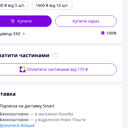
00
₴
від 5 шт.
1600
₴
від 10 шт.
Купити
Купити зараз
100%
авець ENI
латити частинами
Оплатити частинами від 175 ₴
тавка
Підписка на доставку Smart
Безкоштовно
— в магазини Rozetka
Безкоштовно
— у відділення Нової Пошти
Дізнатися більше