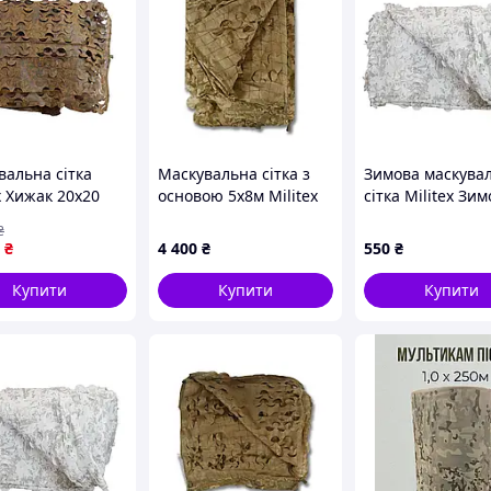
вальна сітка
Маскувальна сітка з
Зимова маскува
x Хижак 20х20
основою 5х8м Militex
сітка Militex Зи
 400 кв.м.)
Мультикам
мультикам 2х5м
₴
(площа 10 кв.м.)
₴
4 400
₴
550
₴
я та повітряний шар максимально знижують
Купити
Купити
Купити
теріалам чохол зберігає стабільну температуру
 водовідштовхувальна, зносостійка, стійка до сонця
безпечують щільну фіксацію в польових умовах.
лишається стабільним, без перешкод.