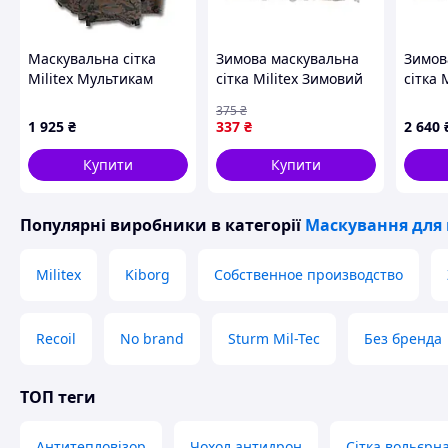
Маскувальна сітка
Зимова маскувальна
Зимов
Militex Мультикам
сітка Militex Зимовий
сітка 
бруд 5х7м (площа 35
мультикам 3х2,5м
мульт
375
₴
кв.м.)
(площа 7,5 кв.м.)
(площа
1 925
₴
337
₴
2 640
Купити
Купити
Популярні виробники
в категорії
Маскування для
Militex
Kiborg
Собственное производство
Recoil
No brand
Sturm Mil-Tec
Без бренда
ТОП теги
Антитепловізор
Чохол антидрон
Сітка вольєрн