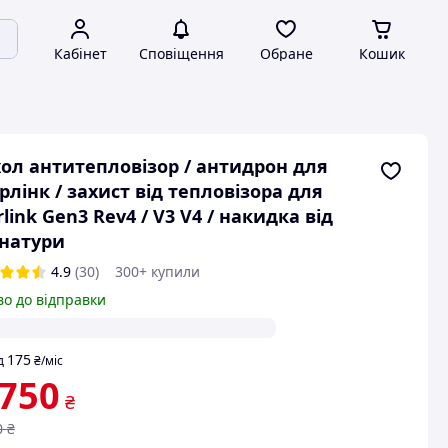
Кабінет
Сповіщення
Обране
Кошик
ол антитепловізор / антидрон для
рлінк / захист від тепловізора для
rlink Gen3 Rev4 / V3 V4 / накидка від
натури
4.9
(30)
300+ купили
во до відправки
175
д
₴
/міс
 750
₴
0
₴