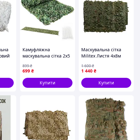
льна
Камуфляжна
Маскувальна сітка
мовий
маскувальна сітка 2x5
Militex Листя 4х8м
м Gardlov 27383 + 100
(площа 32 кв.м.)
899
₴
1 600
₴
шт. стяжок
699
₴
1 440
₴
Купити
Купити