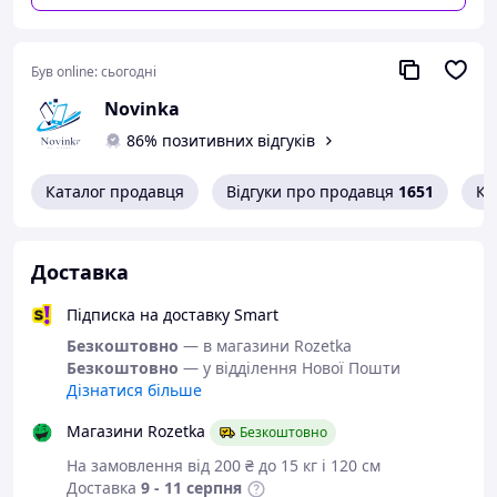
зливається зі шкірою, згладжуючи недосконалості.
Доступний у трьох варіантах:
00 и 01
— з покриттям, і
Glow
— для ефекту свіжого, відпочилого обличчя.
Був online:
сьогодні
Novinka
86% позитивних відгуків
Каталог продавця
Відгуки про продавця
1651
Ко
Доставка
Підписка на доставку Smart
Безкоштовно
— в магазини Rozetka
Безкоштовно
— у відділення Нової Пошти
Дізнатися більше
Магазини Rozetka
Безкоштовно
На замовлення від 200 ₴ до 15 кг і 120 см
Доставка
9 - 11 серпня