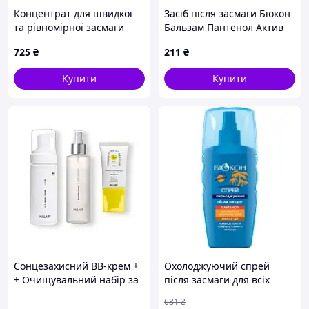
Концентрат для швидкої
Засіб після засмаги Біокон
та рівномірної засмаги
Бальзам Пантенол Актив
BIOBAZA SUN, 50 мл
16O мл 413-3-9868 товари
725
₴
211
₴
просто
Купити
Купити
Сонцезахисний BB-крем +
Охолоджуючий спрей
+ Очищувальний набір за
після засмаги для всіх
нормальною шкірою
типів шкіри зволожуючий
681
₴
Hillary
відновлювальний