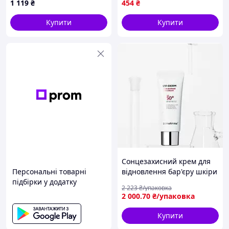
1 119
₴
454
₴
захисний 160 мл SPICY
Купити
Купити
Сонцезахисний крем для
Персональні товарні
відновлення бар'єру шкіри
підбірки у додатку
SPF 50 40 мл з керамідами
2 223
₴/упаковка
для реактивної шкіри без
2 000
.70
₴/упаковка
хімічних фільтрів
Dermafirm
Купити