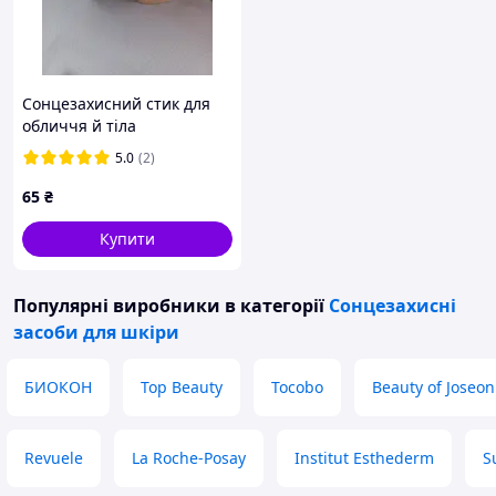
Сонцезахисний стик для
обличчя й тіла
5.0
(2)
65
₴
Купити
Популярні виробники
в категорії
Сонцезахисні
засоби для шкіри
БИОКОН
Top Beauty
Tocobo
Beauty of Joseon
Revuele
La Roche-Posay
Institut Esthederm
S