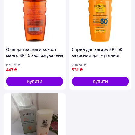
Олія для засмаги кокос і
Спрей для загару SPF 50
манго SPF 6 зволожувальна
захисний для чутливої
для всіх типів шкіри
шкіри з зволоженням і
670
.50
₴
796
.50
₴
активна засмага 150 мл
живленням. FLAME
447
₴
531
₴
FLAME
Купити
Купити