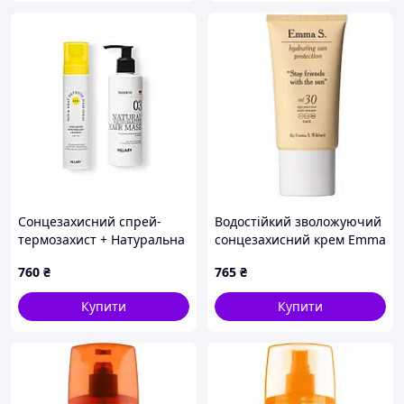
Сонцезахисний спрей-
Водостійкий зволожуючий
термозахист + Натуральна
сонцезахисний крем Emma
маска для волосся Hillary
S. Hydration Sun Protection
760
₴
765
₴
SPF 30, 50 мл
Купити
Купити