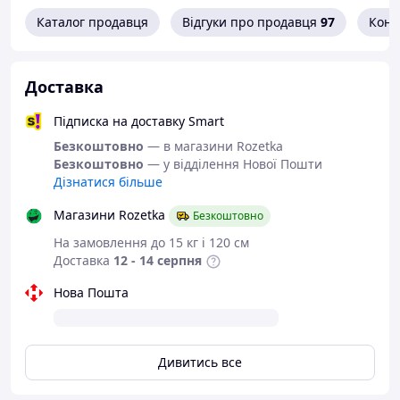
Переваги:
Каталог продавця
Відгуки про продавця
97
Конт
Плавне перемикання передач
за будь-яких
температур
Доставка
Максимальний захист від зношування
та
корозії деталей
Підписка на доставку Smart
Зниження шуму та вібрацій
під час роботи
Безкоштовно
— в магазини Rozetka
трансмісії
Безкоштовно
— у відділення Нової Пошти
Стійкість до перегріву
за тривалих
Дізнатися більше
навантажень
Магазини Rozetka
Безкоштовно
Підходить для тривалих інтервалів заміни
На замовлення до 15 кг і 120 см
Універсальність – застосовується у легкових та
Доставка
12 - 14 серпня
комерційних авто
Нова Пошта
Motul Motyl Gear 75W90
– оптимальний вибір для
надійної роботи трансмісії, подовження її ресурсу та
забезпечення максимального комфорту керування.
Дивитись все