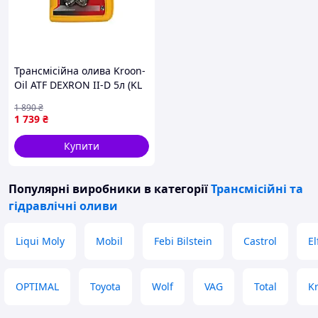
Трансмісійна олива Kroon-
Oil ATF DEXRON II-D 5л (KL
01324) — Доступний
1 890
₴
1 739
₴
Купити
Популярні виробники
в категорії
Трансмісійні та
гідравлічні оливи
Liqui Moly
Mobil
Febi Bilstein
Castrol
El
OPTIMAL
Toyota
Wolf
VAG
Total
Kr