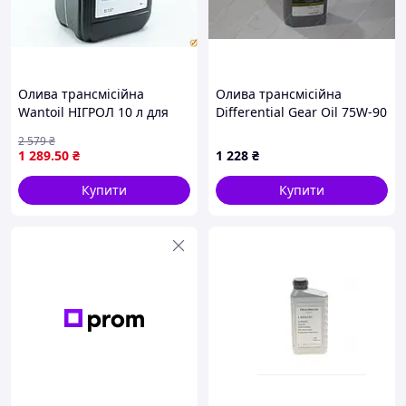
🔹
Професійні консультації
Менеджери проконсультують щодо вибору
Олива трансмісійна
Олива трансмісійна
товарів. Працюємо: Пн-Пт 10:00 – 18:00, Сб 11:00 –
Wantoil НІГРОЛ 10 л для
Differential Gear Oil 75W-90
16:00. Зв'язок: Viber, Telegram, WhatsApp.
автомобілів тракторів
(API GL-5) 1L (08885-81592)
2 579
₴
захисту від зносу корозії
TOYOTA
1 289
.50
₴
1 228
₴
🔹
Швидка доставка по Україні
Купити
Купити
📦 Замовлення, оформлені до 16:00, надсилаються
того ж дня.
🚚 Доставка найпопулярнішими службами
України
🔹
Бонуси та знижки за відгуки!
💬
💬 Оцініть якість товару та ГАРАНТОВАНО отримайте
знижку або безкоштовну доставку на замовлення!
📸 Нам особливо цінні
фото- та відеовідгуки.