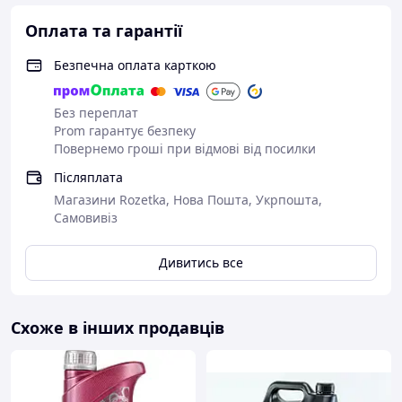
Оплата та гарантії
Безпечна оплата карткою
Без переплат
Prom гарантує безпеку
Повернемо гроші при відмові від посилки
Післяплата
Магазини Rozetka, Нова Пошта, Укрпошта,
Самовивіз
Дивитись все
🔹
Прямий постачальник моторних
Схоже в інших продавців
масел, мастил та технічних рідин
Пропонуємо широкий асортимент: моторні,
трансмісійні, гідравлічні масла, пластичні
мастила, гальмівні рідини та продукцію