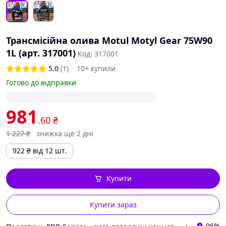
Трансмісійна олива Motul Motyl Gear 75W90
1L (арт. 317001)
Код: 317001
5.0
(1)
10+ купили
Готово до відправки
981
.60
₴
1 227
₴
знижка ще 2 дні
922
₴
від 12 шт.
Купити
Купити зараз
96%