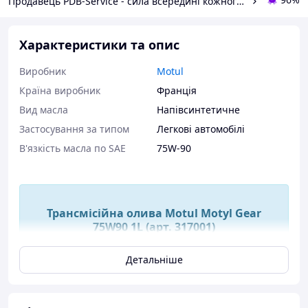
Продавець PDB-Service - сила всередині кожного двигуна
Характеристики та опис
Виробник
Motul
Країна виробник
Франція
Вид масла
Напівсинтетичне
Застосування за типом
Легкові автомобілі
В'язкість масла по SAE
75W-90
Трансмісійна олива Motul Motyl Gear
75W90 1L (арт. 317001)
Детальніше
Трансмісійна олива Motul Motyl Gear 75W90 1L (арт.
317001)
Motul Motyl Gear 75W90
– високоякісна