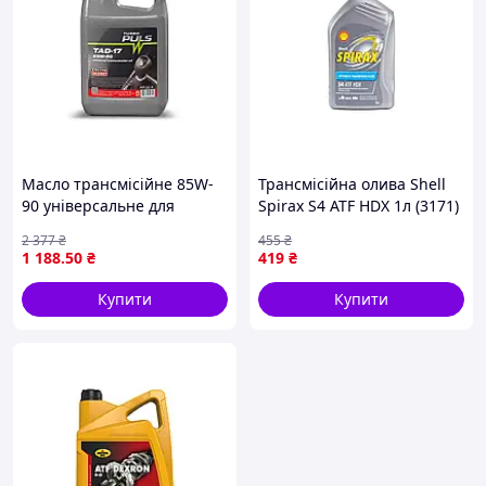
🎯 "
PDB-Service
" - Компанія, якій довіряють сотні
клієнтів по всій Україні!
💙Ми цінуємо кожного клієнта та гарантуємо
відмінний сервіс та продукцію.
🛒 Зробіть замовлення зараз!
Масло трансмісійне 85W-
Трансмісійна олива Shell
90 універсальне для
Spirax S4 ATF HDX 1л (3171)
легкового та вантажного
— Доступний
2 377
₴
455
₴
транспорту змащування
1 188
.50
₴
419
₴
механічних передач
Купити
Купити