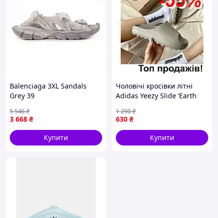
Balenciaga 3XL Sandals
Чоловічі кросівки літні
Grey 39
Adidas Yeezy Slide ‘Earth
Brown’ 37 брендові
5 546
₴
1 290
₴
3 668
₴
630
₴
Купити
Купити