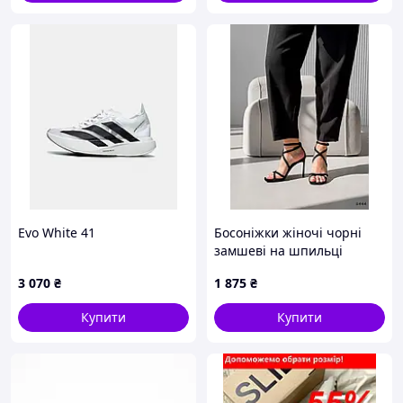
Evo White 41
Босоніжки жіночі чорні
замшеві на шпильці
36,38,39,40
3 070
₴
1 875
₴
Купити
Купити