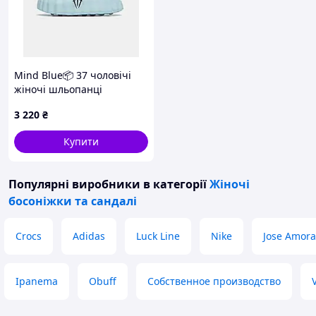
Mind Blue📦 37 чоловічі
жіночі шльопанці
3 220
₴
Купити
Популярні виробники
в категорії
Жіночі
босоніжки та сандалі
Crocs
Adidas
Luck Line
Nike
Jose Amora
Ipanema
Obuff
Собственное производство