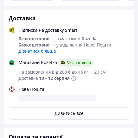
simashkevichr@ukr.net
Всі товари магазину -->
Доставка
Підписка на доставку Smart
Взуття від
Безкоштовно
— в магазини Rozetka
українського
Безкоштовно
— у відділення Нової Пошти
виробника
Дізнатися більше
Магазини Rozetka
Безкоштовно
Шльопанці з
На замовлення від 200 ₴ до 15 кг і 120 см
натуральної шкіри
Доставка
10 - 12 серпня
"Garti".
Нова Пошта
Колір:
фіолетовий бузковий.
Матеріал верху:
натуральна шкіра.
Дивитись все
Матеріал устілки:
натуральна шкіра.
Матеріал підошви:
ТЕП (термоеластопласт)
термопластичная гума, відрізняється хорош
Оплата та гарантії