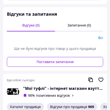
Відповідність розміру до
довжини устілки:
розмір 36 - 23,5
Відгуки та запитання
сантиметра;
розмір 38 - 25 сантиметрів;
Відгуки (0)
Запитання (0)
розмір 39 - 25,5
сантиметра.
Всі
Можлива похибка вимірювань +/- 2мм.
Ще не було відгуків про товар у цього продавця
При оформленні замовлення
необхідний розмір вказуйте в
коментарях.
Поставити запитання
Вам сподобалася модель
і Ви вирішили купити?
Був online:
сьогодні
Зателефонуйте 067-9272731 / 050-
"Мої туфлі" - інтернет магазин взуття на всі випадки життя.
9336271 і уточніть наявність
98% позитивних відгуків
необхідного Вам розміру.
Або задайте запитання на
Каталог продавця
Відгуки про продавця
969
Кон