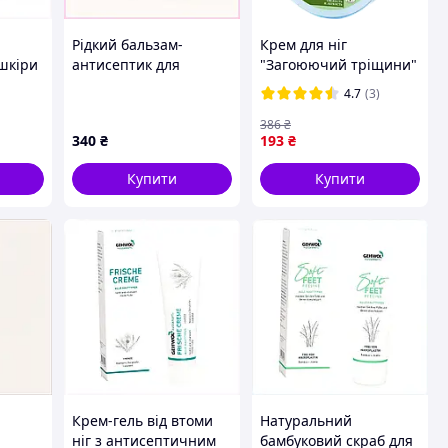
Рідкий бальзам-
Крем для ніг
шкіри
антисептик для
"Загоюючий тріщини"
ерія,
педикюру 250 мл
300 мл Зелена Аптека
4.7
(3)
Veratin, 18T74B615
386
₴
340
₴
193
₴
Купити
Купити
Крем-гель від втоми
Натуральний
ніг з антисептичним
бамбуковий скраб для