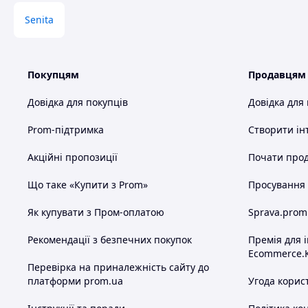
Senita
Покупцям
Продавцям
Довідка для покупців
Довідка для
Prom-підтримка
Створити ін
Акційні пропозиції
Почати прод
Що таке «Купити з Prom»
Просування в
Як купувати з Пром-оплатою
Sprava.prom
Рекомендації з безпечних покупок
Премія для 
Ecommerce.
Перевірка на приналежність сайту до
платформи prom.ua
Угода корис