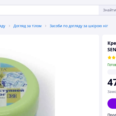
Знайти
яду
Догляд за тілом
Засоби по догляду за шкірою ніг
Кре
SEN
Гото
4
Замо
Прод