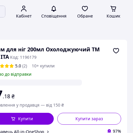
Кабінет
Сповіщення
Обране
Кошик
м для ніг 200мл Охолоджуючий ТМ
ITA
Код: 1196179
5.0
(2)
10+ купили
во до відправки
7
.18
₴
влення у продавця — від 150 ₴
Купити
Купити зараз
97%
авець All-in-OneShop