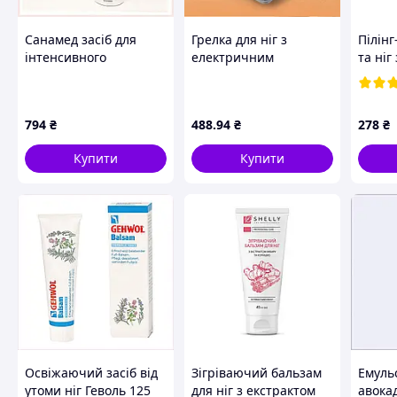
Санамед засіб для
Грелка для ніг з
Пілінг
інтенсивного
електричним
та ніг
відновлення шкіри
підігрівом ·
троян
стоп 150 мл,
Зігріваючий килимок-
гранат
1701X7X25
чобіток для ніг з USB
кислот
794
₴
488
.94
₴
278
₴
нагріванням
мл
(55056_DR)
Купити
Купити
Освіжаючий засіб від
Зігріваючий бальзам
Емульс
утоми ніг Геволь 125
для ніг з екстрактом
авока