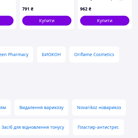
ефектом 125 мл
ніг Gehwol,
791
₴
962
₴
87C94T537
E87945KK35
Купити
Купити
een Pharmacy
БИОКОН
Oriflame Cosmetics
тям
Видалення варикозу
Novarikoz новарикоз
Засіб для відновлення тонусу
Пластир-антистрес