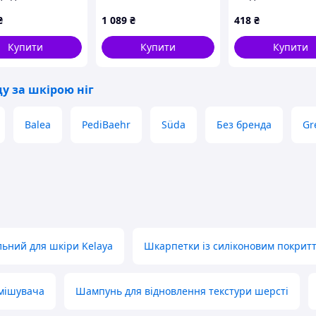
сивного
Jade (Нефрит),
дезінфікуючими
₴
1 089
₴
418
₴
ння ніг велика
189HE9635
властивостями,
вка, 879M45C4C7
C8253305M
Купити
Купити
Купити
у за шкірою ніг
Balea
PediBaehr
Süda
Без бренда
Gr
ьний для шкіри Kelaya
Шкарпетки із силіконовим покрит
змішувача
Шампунь для відновлення текстури шерсті