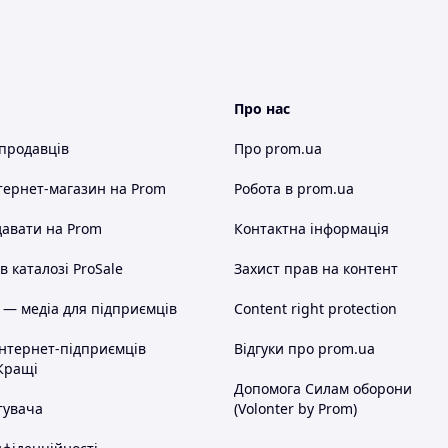
Про нас
 продавців
Про prom.ua
тернет-магазин
на Prom
Робота в prom.ua
авати на Prom
Контактна інформація
 каталозі ProSale
Захист прав на контент
 — медіа для підприємців
Content right protection
інтернет-підприємців
Відгуки про prom.ua
Кращі
Допомога Силам оборони
тувача
(Volonter by Prom)