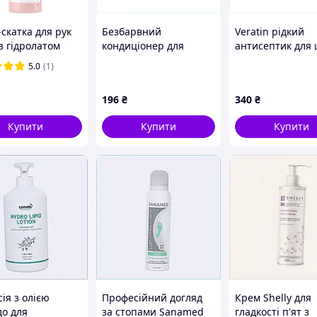
-скатка для рук
Безбарвний
Veratin рідкий
 з гідролатом
кондиціонер для
антисептик для 
ди, екстрактом
лакованих туфель 50
ніг професійна с
5.0
(1)
у та aha-
мл 6A7400K86
187AC4615
ами Shelly 200
196
₴
340
₴
Купити
Купити
Купити
ія з олією
Професійний догляд
Крем Shelly для
до для
за стопами Sanamed
гладкості п'ят з