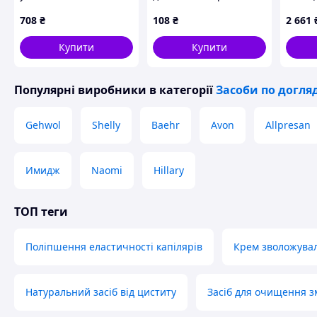
мл, 87H945M14
імбиру та корицею
інтен
708
₴
108
₴
2 661
Shelly 45 мл
живле
упако
Купити
Купити
Популярні виробники
в категорії
Засоби по догляд
Gehwol
Shelly
Baehr
Avon
Allpresan
Имидж
Naomi
Hillary
ТОП теги
Поліпшення еластичності капілярів
Крем зволожувал
Натуральний засіб від циститу
Засіб для очищення 