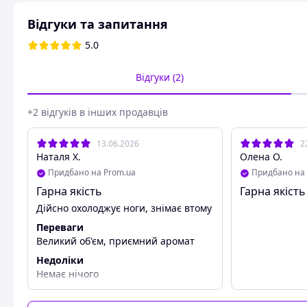
Відгуки та запитання
5.0
Відгуки (2)
+2 відгуків в інших продавців
13.06.2026
2
Наталя Х.
Олена О.
Придбано на Prom.ua
Придбано на 
Гарна якість
Гарна якість
Дійсно охолоджує ноги, знімає втому
Переваги
Великий об'єм, приємний аромат
Недоліки
Немає нічого