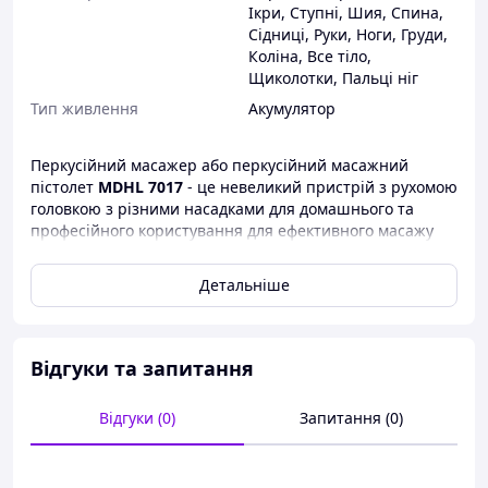
Ікри
,
Ступні
,
Шия
,
Спина
,
Сідниці
,
Руки
,
Ноги
,
Груди
,
Коліна
,
Все тіло
,
Щиколотки
,
Пальці ніг
Тип живлення
Акумулятор
Перкусійний масажер або перкусійний масажний
пістолет
MDHL 7017
- це невеликий пристрій з рухомою
головкою з різними насадками для домашнього та
професійного користування для ефективного масажу
всього тіла та окремих кінцівок. За допомогою різних
насадок та мікро-вібраційної роботи масажера Ви з
Детальніше
легкістю можете провести курс розслаблюючого,
розігрівуючого та інтенсивного масажу собі чи будь-
кому.
Відгуки та запитання
Ця модель має
30 режимів швидкості та 6 різних
насадок для всього тіла
. Під час роботи пристрій
Відгуки (0)
Запитання (0)
видає перкусії
від 1800 до 3500 ударів за хвилину
.