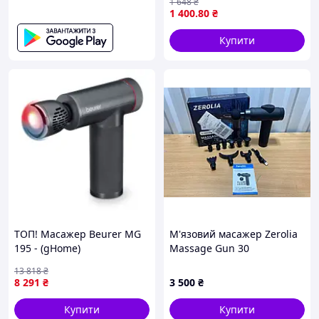
1 648
₴
007 акумуляторний
1 400
.80
₴
червоний
Купити
ТОП! Масажер Beurer MG
М'язовий масажер Zerolia
195 - (gHome)
Massage Gun 30
швидкостей із сенсорним
13 818
₴
РК-екраном
8 291
₴
3 500
₴
Купити
Купити