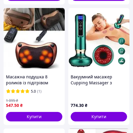
Масажна подушка 8
Вакуумний масажер
роликів із підігрівом
Cupping Massager з
масажор інфрачервоні
інфрачервоним підігрівом
5.0
(1)
масажери з роликами для
Електричний
голови та шиї, спини trewq
антицелюлітний масажер
1 095
₴
547
.50
₴
774
.30
₴
гуаша для тіла та спини
Купити
Купити