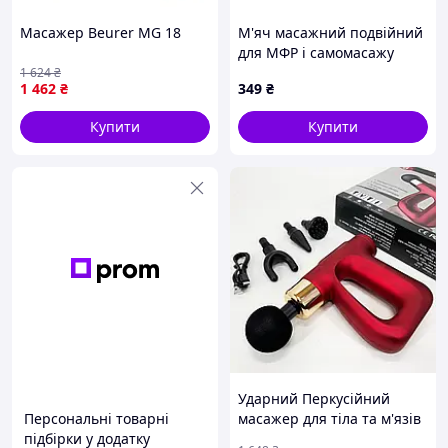
Масажер Beurer MG 18
М'яч масажний подвійний
для МФР і самомасажу
Duoball SP-Sport FI-0728
1 624
₴
1 462
₴
349
₴
ø6,5 см кольору в
асортименті Сірий
Купити
Купити
Ударний Перкусійний
Персональні товарні
масажер для тіла та м'язів
підбірки у додатку
Масажний пістолет EM HB-