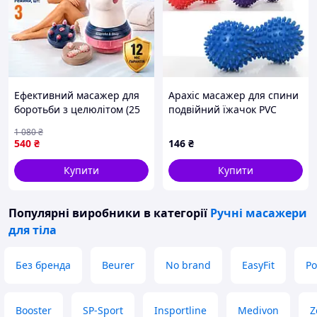
Ефективний масажер для
Арахіс масажер для спини
боротьби з целюлітом (25
подвійний їжачок PVC
Вт, 4 насадки) Роликовий
17х6,5см Gemini GD002
1 080
₴
масажер від целюліту,
540
₴
146
₴
антицелюлітний
вібромасажер
Купити
Купити
Популярні виробники
в категорії
Ручні масажери
для тіла
Без бренда
Beurer
No brand
EasyFit
Po
Booster
SP-Sport
Insportline
Medivon
Z