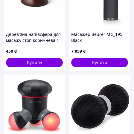
Дерев'яна напівсфера для
Масажер Beurer MG_195
масажу стоп коричнева 1
Black
шт
450
₴
7 059
₴
Купити
Купити