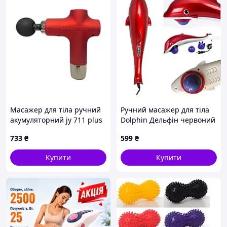
Масажер для тіла ручний
Ручний масажер для тіла
акумуляторний jy 711 plus
Dolphin Дельфін червоний
Червоний
733
₴
599
₴
Купити
Купити