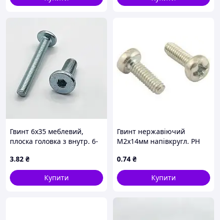
Гвинт 6х35 меблевий,
Гвинт нержавіючий
плоска головка з внутр. 6-
М2х14мм напівкругл. PH
гран, D13,3 оцинкованій
нерж. 304
3
.82
₴
0
.74
₴
INB S4
Купити
Купити