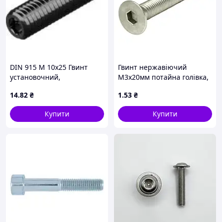
DIN 915 М 10х25 Гвинт
Гвинт нержавіючий
установочний,
М3х20мм потайна голівка,
циліндричний кінець
шліц шестигранний
14
.82
₴
1
.53
₴
(цапфа), без покриття
Купити
Купити