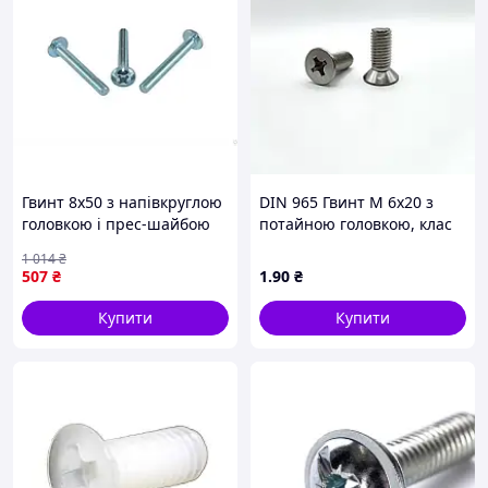
Гвинт 8х50 з напівкруглою
DIN 965 Гвинт М 6х20 з
головкою і прес-шайбою
потайною головкою, клас
для кріплення в
міцності 4.8, оцинкований
1 014
₴
будівництві та ремонті 100
507
₴
1
.90
₴
шт. паковання
Купити
Купити