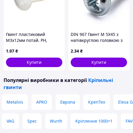
Гвинт пластиковий
DIN 967 Гвинт М 5Х45 з
М3х12мм потай. PH,
напівкруглою головкою з
молочний PA66
буртиком, клас міцності
1
.07
₴
2
.34
₴
4.6, оцинкований
Купити
Купити
Популярні виробники
в категорії
Кріпильні
гвинти
Metalvis
APRO
Европа
КрепТех
Elesa G
VAG
Spec
Wurth
Кріплення 1000+1
FAV