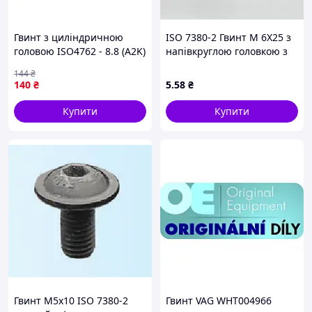
Гвинт з циліндричною
ISO 7380-2 Гвинт М 6Х25 з
головою ISO4762 - 8.8 (A2K)
напівкруглою головкою з
- HS4, M5x12 WURTH ( арт.
буртиком, внутр. 6-гран.,
144
₴
0084512 )
А2 нержавіюча сталь
140
₴
5
.58
₴
Купити
Купити
Гвинт M5x10 ISO 7380-2
Гвинт VAG WHT004966