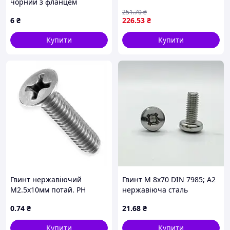
чорний з фланцем
внутрішній шестигранник
251
.70
₴
6
₴
226
.53
₴
болт напівкругла головка
міцність 10.9
Купити
Купити
Гвинт нержавіючий
Гвинт М 8х70 DIN 7985; А2
М2.5х10мм потай. PH
нержавіюча сталь
нерж. 304
0
.74
₴
21
.68
₴
Купити
Купити