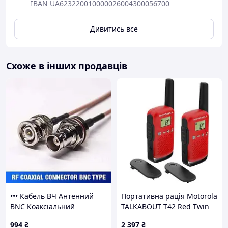
IBAN UA623220010000026004300056700
Дивитись все
Схоже в інших продавців
••• Кабель ВЧ Антенний
Портативна рація Motorola
BNC Коаксіальний
TALKABOUT T42 Red Twin
Подовжувач RG-316 BNC-
Pack (B4P00811RDKMAW)
994
₴
2 397
₴
BNC Рація | Кабель