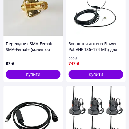
Перехідник SMA-Female -
Зовнішня антена Flower
SMA-Female (конектор
Pot VHF 136–174 МГц для
мама - мама) фланцевий
рацій Motorola
900
₴
BNC+Motorola Bolt з
87
₴
747
₴
кабелем 10м
Купити
Купити