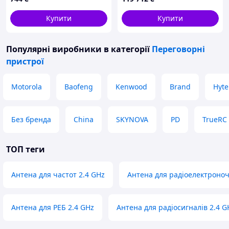
LMP003/LMX474 )
Купити
Купити
Популярні виробники
в категорії
Переговорні
пристрої
Motorola
Baofeng
Kenwood
Brand
Hyte
Без бренда
China
SKYNOVA
PD
TrueRC
ТОП теги
Антена для частот 2.4 GHz
Антена для радіоелектроноч
Антена для РЕБ 2.4 GHz
Антена для радіосигналів 2.4 G