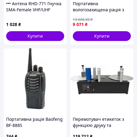
••• Антена RHD-771 Гнучка
Портативна
SMA-Female VHF/UHF
вологозахищена рація з
Baofeng Quansheng
радіусом дії 10 км для
13 606
.50
₴
Retevis Tidradio TYT |
активного відпочинку та
1 028
₴
9 071
₴
Антенна Портативная
подорожей FLAME
Гибкая 39см UV-5R UV-K5
Купити
Купити
Портативна рація Baofeng
Перемотувач етикеток з
BF-888S
функцією друку та
лічильником PM-300-LS (
744
₴
119 712
₴