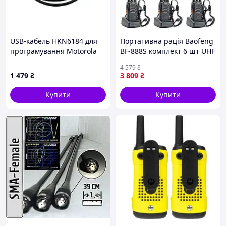
USB-кабель HKN6184 для
Портативна рація Baofeng
програмування Motorola
BF-888S комплект 6 шт UHF
DM Vmarket
5 Вт чорний
4 579
₴
(2200000758996)
1 479
₴
3 809
₴
Купити
Купити