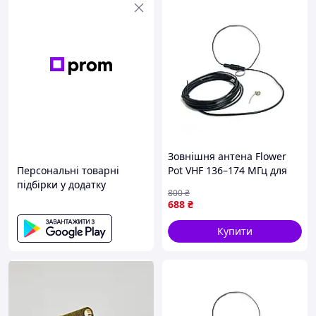
Зовнішня антена Flower
Персональні товарні
Pot VHF 136–174 МГц для
підбірки у додатку
рацій Motorola
800
₴
BNC+Motorola Bolt з
688
₴
кабелем 7м
Купити