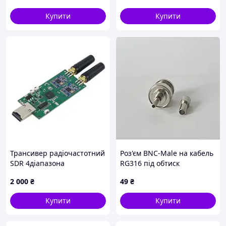
Антенный BNC
Купити
Купити
Коаксиальный Удлинитель
Провод BNC-B
Трансивер радіочастотний
Роз'єм BNC-Male на кабель
SDR 4діапазона
RG316 під обтиск
300МГц-2.4ГГц, Evil Crow RF
2 000
₴
49
₴
v2
Купити
Купити