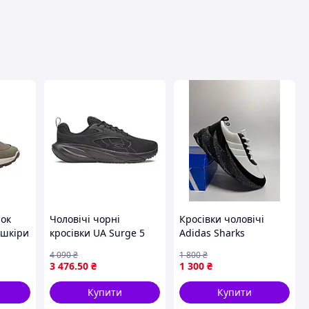
вця
нок
Чоловічі чорні
Кросівки чоловічі
 шкіри
кросівки UA Surge 5
Adidas Sharks
ом
6010459-002
демісезонні чорно білі
4 090
₴
1 800
₴
42 43 44
3 476
.50
₴
1 300
₴
Купити
Купити