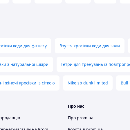
зафіксувати підйом Вашої ноги.
рактично невагомими - ноги в них не
дошва м'яка і гнучка з хорошою
є комфорту при ходьбі.
ть вставки - що служать для
зуття.
ний одяг.
осівки кеди для фітнесу
Взуття кросівки кеди для зали
ння ===
, для цього зателефонуйте або
вки з натуральної шкіри
Гетри для тренувань із повітроп
ормацію.
ілька годин. Ви задали питання, але в
і жіночі кросівки із сіткою
Nike sb dunk limited
Bull
 Перевірте в своєму поштовому клієнті
Про нас
 продавців
Про prom.ua
тернет-магазин
на Prom
Робота в prom.ua