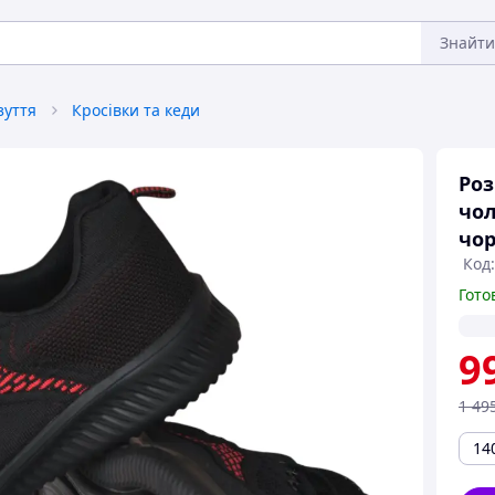
Знайти
зуття
Кросівки та кеди
Роз
чол
чор
Код:
Гото
9
1 49
14