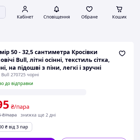
Кабінет
Сповіщення
Обране
Кошик
мір 50 - 32,5 сантиметра Кросівки
овічі Bull, літні осінні, текстиль сітка,
ні, на підошві з піни, легкі і зручні
 Bull 270725 чорні
во до відправки
95
₴/пара
5
₴/пара
знижка ще 2 дні
00
₴
від 3 пар