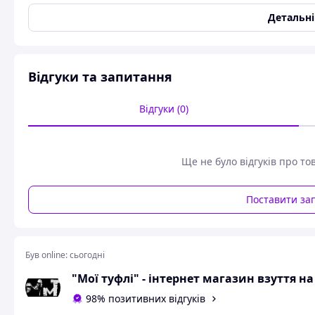
Розмір чоловічого взуття
50
Детальн
Колір
Чорний
Матеріал верху
Текстиль
Матеріал підошви
Піна
Відгуки та запитання
Матеріал підкладки
Текстиль
Стиль
Спортивний
Відгуки (0)
Вид устілки
Піно-латексна
Застібка
Шнурівка
Ще не було відгуків про то
Посилюючі накладки
Так
Антиковзка підошва
Так
Поставити за
Стан
Новий
Довжина устілки
32.5 см
Перфорація
Так
Був online:
сьогодні
Вікова група
Доросла
"Мої туфлі" - інтернет магазин взуття н
Додаткові характеристики
98% позитивних відгуків
Каблук/Підошва
Плоска підошва