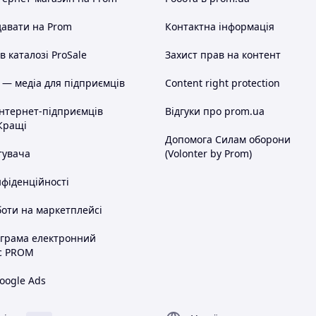
або індекс для Укрпошти.
та номер мобільного телефону
авати на Prom
Контактна інформація
 каталозі ProSale
Захист прав на контент
а. ===
 — медіа для підприємців
Content right protection
інтернет-підприємців
Відгуки про prom.ua
а - 100% передоплата. Ви сплачуєте,
Кращі
, я висилаю Вам посилку. При
Допомога Силам оборони
перевізника.
тувача
(Volonter by Prom)
сляплата з мінімальною передоплатою
а карту Приватбанку, я відсилаю Вам
нфіденційності
перевізника за доставку до Вас + за
+ комісію за зворотну пересилку
оти на маркетплейсі
 просто відмовляєтеся від неї, а
ту послуг перевізника з доставки
ограма електронний
ить дорожче на 40-60 гривень за
с PROM
шей.
тових покупців, оплата на
oogle Ads