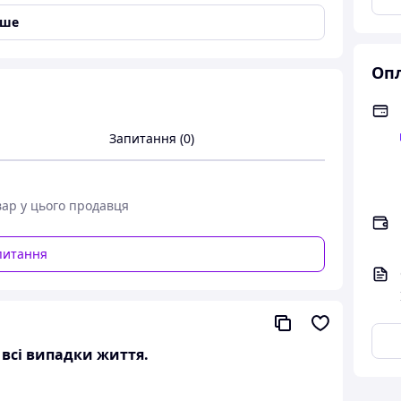
іше
Опл
Запитання (0)
вар у цього продавця
питання
а всі випадки життя.