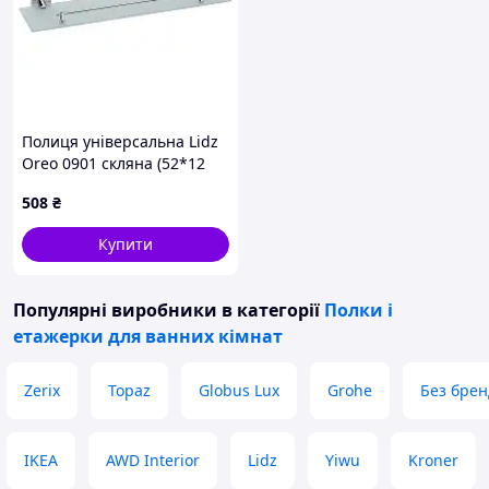
Полиця універсальна Lidz
Oreo 0901 скляна (52*12
см) LDORE0901CRM22178
508
₴
Chrome
Купити
Популярні виробники
в категорії
Полки і
етажерки для ванних кімнат
Zerix
Topaz
Globus Lux
Grohe
Без брен
IKEA
AWD Interior
Lidz
Yiwu
Kroner