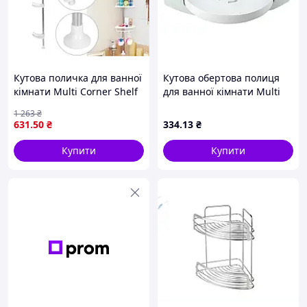
Кутова поличка для ванної
Кутова обертова полиця
кімнати Multi Corner Shelf
для ванної кімнати Multi
Етажерка стелаж закрита
Functional Rotational Tray
1 263
₴
Полиця на присосках
631
.50
₴
334
.13
₴
qwert
Купити
Купити