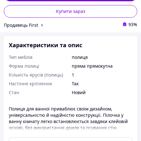
Купити зараз
93%
Продавець First
Характеристики та опис
Тип меблів
полиця
Форма полиці
пряма прямокутна
Кількість ярусів (полиць)
1
Настінне кріплення
Так
Стан
Новий
Полиця для ванної приваблює своїм дизайном,
універсальністю й надійністю конструкції. Пілочка у
ванну кімнату легко встановлюється завдяки клейовій
основі, без використання дриля та псування стін.
Полиця настінна зроблена з високоміцного пластику,
тому стійка до вологи та іржі. Її зручно знімати та легко