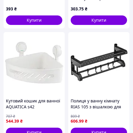
для білизни SN27
полиця на стіну STORAGE
393
₴
303
.75
₴
RACK AND197
Купити
Купити
Кутовий кошик для ванної
Полиця у ванну кімнату
AQUATICA s42
RIAS 105 з вішалкою для
(255×255×105 мм, вакуумні
рушників 58x12x15 см
707
₴
809
₴
присоски)
Чорний (3_07096) D14-2026
544
.39
₴
606
.99
₴
Купити
Купити