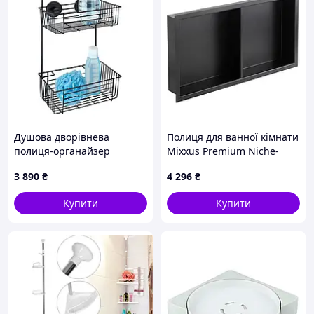
Душова дворівнева
Полиця для ванної кімнати
полиця-органайзер
Mixxus Premium Niche-
WENKO, 17×26×38 см,
0103 Black (MI6682)
3 890
₴
4 296
₴
срібляста
Купити
Купити