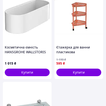
Косметична ємність
Єтажерка для ванни
HANSGROHE WALLSTORIS
пластикова
27912700, білий
багатофункціональна на 3
1 190
₴
полиці для зберігання
1 015
₴
595
₴
дрібниць і рушників
теракотова
Купити
Купити