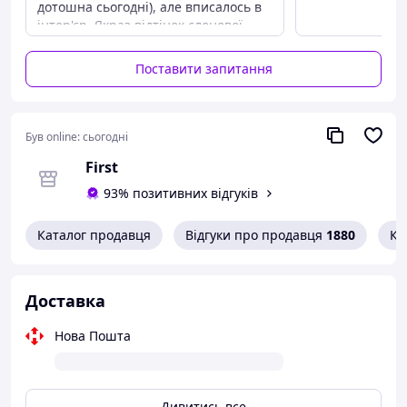
дотошна сьогодні), але вписалось в
інтер'єр. Якраз відтінок слонової
світлої кістки, якщо кому колір треба.
Переваги
Поставити запитання
Містка, перпендикулярно стіні,
всередині ємність гладка для миття,
ззовні незабруднююча поверхня
Був online:
сьогодні
кошика (матова).
First
Недоліки
Клейовий гачок, один. Другий
93% позитивних відгуків
нормальний.
Каталог продавця
Відгуки про продавця
1880
Ко
Доставка
Нова Пошта
Дивитись все