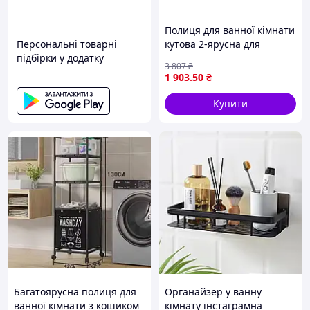
Полиця для ванної кімнати
Персональні товарні
кутова 2-ярусна для
підбірки у додатку
організації простору
3 807
₴
зберігання косметики і
1 903
.50
₴
аксесуарів
Купити
Багатоярусна полиця для
Органайзер у ванну
ванної кімнати з кошиком
кімнату інстаграмна