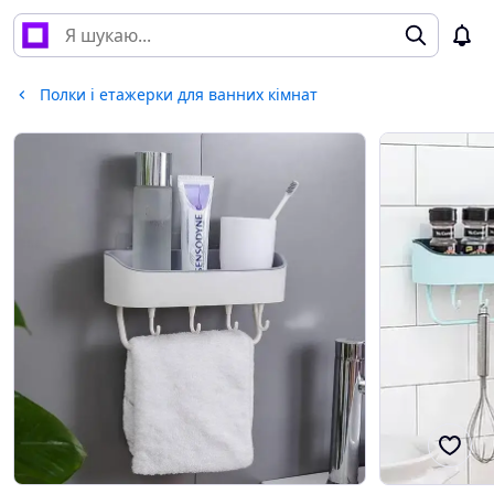
Полки і етажерки для ванних кімнат