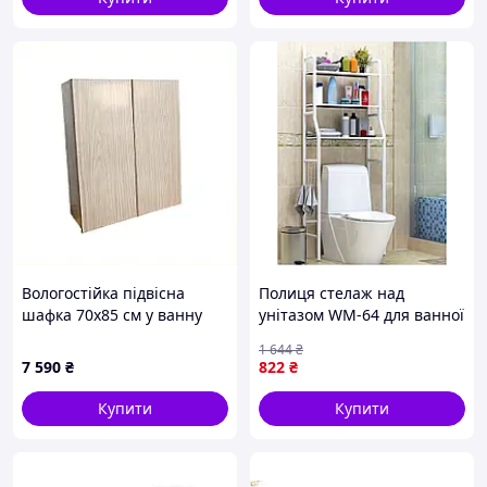
Вологостійка підвісна
Полиця стелаж над
шафка 70х85 см у ванну
унітазом WM-64 для ванної
кімнату 6C65M721C0
кімнати кухні з неіржавкої
1 644
₴
сталі з 3 полицями
7 590
₴
822
₴
Купити
Купити