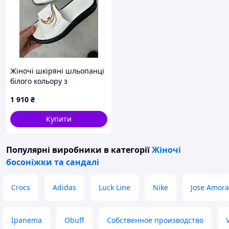
чоботами.
Пишіть, телефонуйте, відповім на всі
питання.
Жіночі шкіряні шльопанці
білого кольору з
декоративною пряжкою на
1 910
₴
чорній підошві
Купити
Популярні виробники
в категорії
Жіночі
босоніжки та сандалі
Crocs
Adidas
Luck Line
Nike
Jose Amora
Ipanema
Obuff
Собственное производство