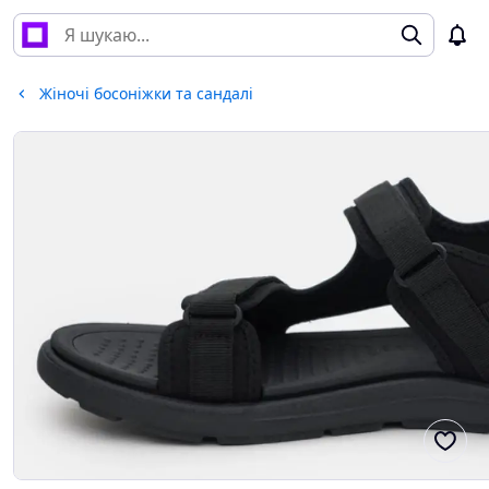
Жіночі босоніжки та сандалі