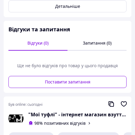
Детальніше
Відповідність розміру до
довжини устілки:
розмір 36 - 23 сантиметра.
Відгуки та запитання
Можлива похибка вимірювань +/- 2мм.
При оформленні замовлення
Відгуки (0)
Запитання (0)
необхідний розмір вказуйте в
коментарях.
Ще не було відгуків про товар у цього продавця
Вам сподобалася модель
і Ви вирішили купити?
Поставити запитання
Зателефонуйте 067-9272731 / 050-
9336271 і уточніть наявність
необхідного Вам розміру.
Був online:
сьогодні
Або задайте запитання на
"Мої туфлі" - інтернет магазин взуття на всі випадки життя.
simashkevichr@ukr.net
98% позитивних відгуків
Всі товари магазину -->