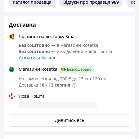
Каталог продавця
Відгуки про продавця
969
Кон
Босоніжки на
липучках з серії
Доставка
"Restime".
Підписка на доставку Smart
Безкоштовно
— в магазини Rozetka
Модель повністю
Безкоштовно
— у відділення Нової Пошти
Дізнатися більше
регулюється за
допомогою липучок і
Магазини Rozetka
Безкоштовно
сідає на будь-яку
На замовлення від 200 ₴ до 15 кг і 120 см
повноту ноги.
Доставка
10 - 12 серпня
Взуття від
Нова Пошта
Restime
, вже не потребує
особливої реклами.
За кілька років існування бренду
доведено, що якість може бути вищою
Дивитись все
за ціну. І якщо Ви вже мали в своєму
гардеробі взуття даного виробника, Ви
неодмінно захочете придбати щось