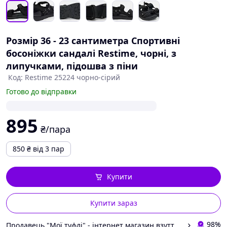
Розмір 36 - 23 сантиметра Спортивні
босоніжки сандалі Restime, чорні, з
липучками, підошва з піни
Код: Restime 25224 чорно-сірий
Готово до відправки
895
₴/пара
850
₴
від 3 пар
Купити
Купити зараз
98%
Продавець "Мої туфлі" - інтернет магазин взуття на всі випадки життя.