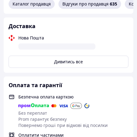
Каталог продавця
Відгуки про продавця
635
Кон
Параметр
Значение
Модель
Dusel DL197H
Доставка
Форма
Пятиугольная
Нова Пошта
Размеры
900×900×1900 мм
Высота
190 см
1 распашная
Двери
Дивитись все
(открывается внутрь)
Цвет профиля
Хром
Материал профиля
Оплата та гарантії
Алюминий
Безпечна оплата карткою
Стекло
Закалённое прозрачное
Толщина стекла
6 мм
Без переплат
Система дверей
Орна
Prom гарантує безпеку
Повернемо гроші при відмові від посилки
Установка
Угловая
Оплатити частинами
Задние стенки
Отсутствуют