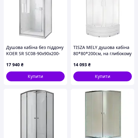
Душова кабіна без піддону
TISZA MELY душова кабіна
KOER SR SC08-90x90x200-
80*80*200см, на глибокому
TR-01 прозоре скло EASY
піддоні, профіль білий,
17 940
₴
14 093
₴
CLEAN 6мм хром (KR5371)
скло Zuzmara
Купити
Купити