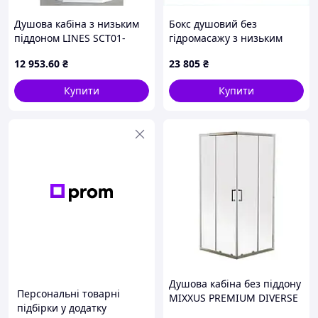
Душова кабіна з низьким
Бокс душовий без
піддоном LINES SCT01-
гідромасажу з низьким
90x90x198-TR GRAPHITE
піддоном MIXXUS WAVE
12 953
.60
₴
23 805
₴
прозоре скло 6 мм (MI6914)
SB02-120x80x215-R-FB
SATIN матове скло
Купити
Купити
2C482166MH
Душова кабіна без піддону
Персональні товарні
MIXXUS PREMIUM DIVERSE
підбірки у додатку
SC02-90x90x195-TR