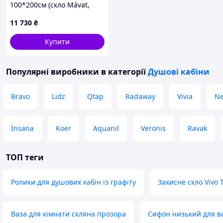
100*200см (скло Mávat,
профіль та тримач чорний
11 730
₴
мат)
Купити
Популярні виробники
в категорії
Душові кабіни
Bravo
Lidz
Qtap
Radaway
Vivia
Ne
Insana
Koer
Aquanil
Veronis
Ravak
ТОП теги
Ролики для душових кабін із графіту
Захисне скло Vivo 
Ваза для кімнати скляна прозора
Сифон низький для в