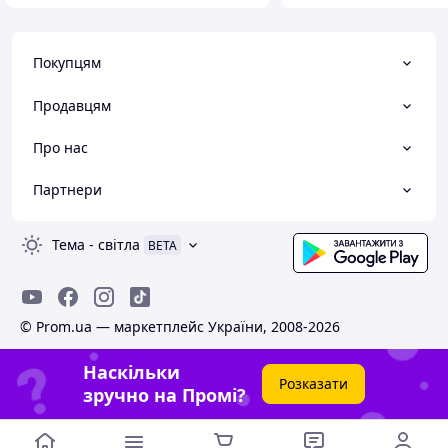
Покупцям
Продавцям
Про нас
Партнери
Тема
-
світла
BETA
© Prom.ua — маркетплейс України, 2008-2026
Наскільки
Розказати
зручно на Промі?