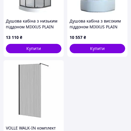
Душова кабіна з низьким
Душова кабіна з високим
піддоном MIXXUS PLAIN
піддоном MIXXUS PLAIN
SCT02-90x90x195-TR
SCT01-90x90x195-FB SATIN
13 110
₴
10 557
₴
GRAPHITE прозоре скло
матове скло 4мм (MI6894)
4мм (MI6901)
Купити
Купити
VOLLE WALK-IN комплект