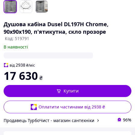
Душова кабіна Dusel DL197H Chrome,
90х90х190, п'ятикутна, скло прозоре
Код: 519791
В наявності
2938
від
₴
/міс
17 630
₴
Купити
Оплатити частинами від 2938 ₴
96%
Продавець ТурбоЧист - магазин сантехніки