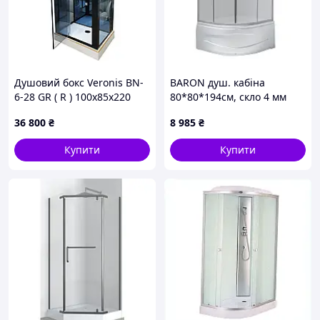
Душовий бокс Veronis BN-
BARON душ. кабіна
6-28 GR ( R ) 100х85х220
80*80*194см, скло 4 мм
FABRIС, з глибоким
36 800
₴
8 985
₴
піддоном, колір сатин
Купити
Купити