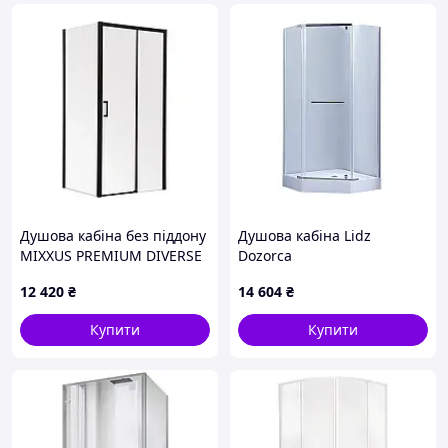
Душова кабіна без піддону
Душова кабіна Lidz
MIXXUS PREMIUM DIVERSE
Dozorca
SC03-100x80x195-TR BLACK
SC90x90.CRM.LOW.TR, скло
12 420
₴
14 604
₴
прозоре скло 6мм (MI6866)
прозоре 6 мм, акриловий
піддон, хромований
Купити
Купити
профіль