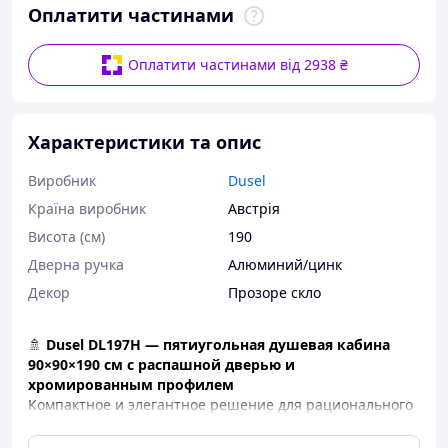
Оплатити частинами
Оплатити частинами від 2938 ₴
Характеристики та опис
Виробник
Dusel
Країна виробник
Австрія
Висота (см)
190
Дверна ручка
Алюминий/цинк
Декор
Прозоре скло
🚿
Dusel DL197H — пятиугольная душевая кабина
90×90×190 см с распашной дверью и
хромированным профилем
Компактное и элегантное решение для рационального
использования углового простора вашей ванной
комнаты.