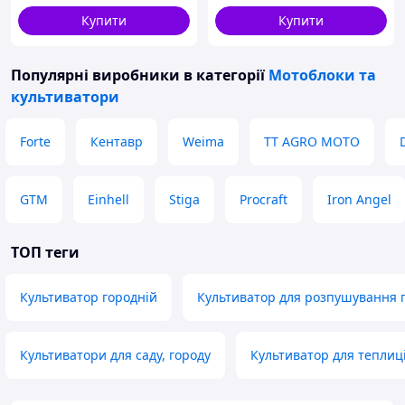
Матеріал фрез
Загартована сталь
Купити
Купити
Рівень шуму
до 93 дБ
Середня продуктивність
до 0,25 га/год
Популярні виробники
в категорії
Мотоблоки та
культиватори
Вага
14 кг
Антивібраційна система,
Додаткове оснащення
Forte
Кентавр
Weima
TT AGRO MOTO
ручки
GTM
Einhell
Stiga
Procraft
Iron Angel
ТОП теги
Культиватор городній
Культиватор для розпушування 
Культиватори для саду, городу
Культиватор для теплиц