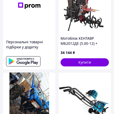
Мотоблок КЕНТАВР
Персональні товарні
МБ2012ДЕ (5.00-12) +
підбірки у додатку
фреза (заводська упаковка)
34 144
₴
Купити
🛡️
Безпека — перш за все
Honda JT-2800 має
захисний кожух над фрезами
, який
унеможливлює виліт ґрунту, камінців чи інших твердих
об’єктів у бік оператора. Крім того, реалізовано
систему