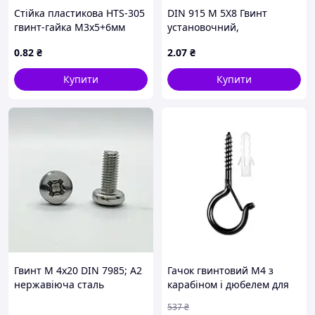
Стійка пластикова HTS-305
DIN 915 М 5Х8 Гвинт
гвинт-гайка М3x5+6мм
установочний,
циліндричний кінець
0
.82
₴
2
.07
₴
(цапфа), без покриття
Купити
Купити
Гвинт М 4х20 DIN 7985; А2
Гачок гвинтовий М4 з
нержавіюча сталь
карабіном і дюбелем для
кріплення 20шт, сталь- (
537
₴
Мрія )