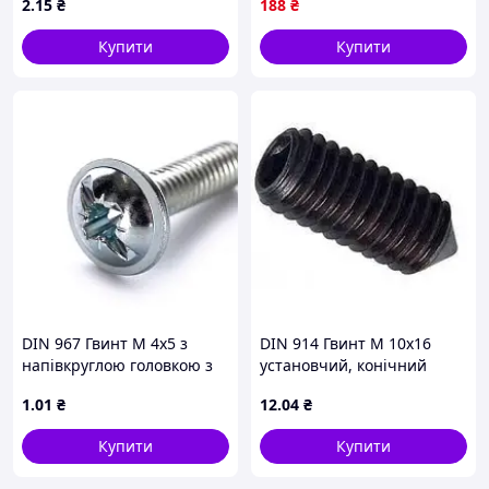
2
.15
₴
188
₴
Купити
Купити
DIN 967 Гвинт М 4х5 з
DIN 914 Гвинт М 10х16
напівкруглою головкою з
установчий, конічний
буртиком, клас міцності
кінець, без покриття
1
.01
₴
12
.04
₴
4.6, оцинкований
Купити
Купити