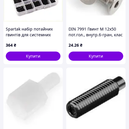
Spartak набір потайних
DIN 7991 Гвинт М 12х50
гвинтів для системних
пот.гол., внутр.6-гран, клас
блоків, 8149E99M4P
міцності 10.9,
364
₴
24
.26
₴
оцинкований
Купити
Купити