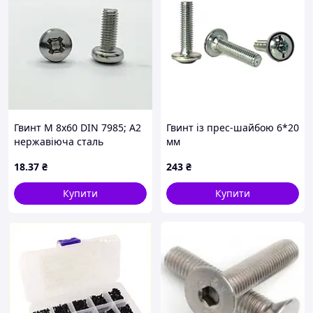
Гвинт М 8х60 DIN 7985; А2
Гвинт із прес-шайбою 6*20
нержавіюча сталь
мм
18
.37
₴
243
₴
Купити
Купити