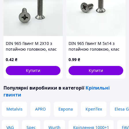
DIN 965 Гвинт М 2Х10 з
DIN 965 Гвинт М 5х14 з
потайною головкою, клас
потайною головкою, клас
міцності 4.8, оцинкований
міцності 4.8, оцинкований
0
.42
₴
0
.99
₴
Купити
Купити
Популярні виробники
в категорії
Кріпильні
гвинти
Metalvis
APRO
Европа
КрепТех
Elesa G
VAG
Spec
Wurth
Кріплення 1000+1
FAV