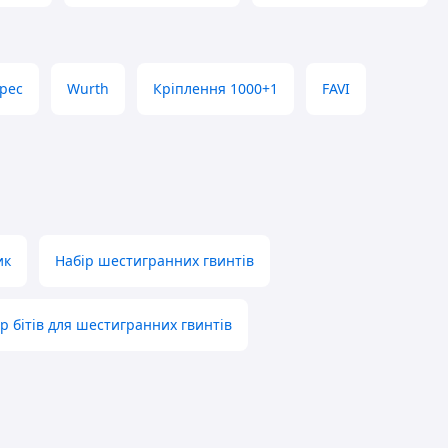
pec
Wurth
Кріплення 1000+1
FAVI
ик
Набір шестигранних гвинтів
р бітів для шестигранних гвинтів