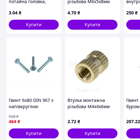
потайна головка,
різьбова M6х5х8мм
внутр
сталь, покриття цинк
шести
3
.04
₴
4
.70
₴
250
₴
жовтий
M2.5, 
Під ш
Купити
Купити
гвинт 
гвинт 
Гвинт 6х80 DIN 967 з
Втулка монтажна
Гвинт
напівкруглою
різьбова M4х4х6мм
буром 
головкою і
самон
928
₴
пресшайбою для
10L42
464
₴
2
.72
₴
207
.22
кріплення в металі та
ТМ КР
дереві
Купити
Купити