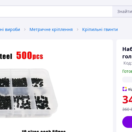
Знайти
ні вироби
Метричне кріплення
Кріпильні гвинти
Наб
гол
Код:
Гото
ві
3
360