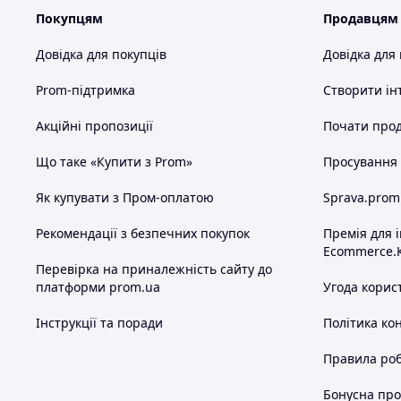
Покупцям
Продавцям
Довідка для покупців
Довідка для
Prom-підтримка
Створити ін
Акційні пропозиції
Почати прод
Що таке «Купити з Prom»
Просування в
Як купувати з Пром-оплатою
Sprava.prom
Рекомендації з безпечних покупок
Премія для 
Ecommerce.
Перевірка на приналежність сайту до
платформи prom.ua
Угода корис
Інструкції та поради
Політика ко
Правила роб
Бонусна пр