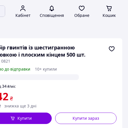
Кабінет
Сповіщення
Обране
Кошик
ір гвинтів із шестигранною
овкою і плоским кінцем 500 шт.
 0821
во до відправки
10+ купили
34
д
₴
/міс
42
₴
₴
знижка ще 3 дні
Купити
Купити зараз