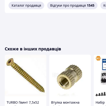
Діаметр, мм — від 2.5 до 4
Каталог продавця
Відгуки про продавця
1545
К
Довжина, мм — від 3 до 6
Клас міцності — 450HV
набір із 500 шт.
Схожі товари за характеристиками
Схоже в інших продавців
TURBO Гвинт 7,5х52
Втулка монтажна
Набір 