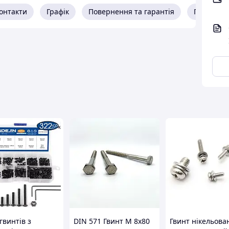
онтакти
Графік
Повернення та гарантія
Про прод
гвинтів з
DIN 571 Гвинт М 8х80
Гвинт нікельова