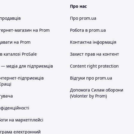
Про нас
 продавців
Про prom.ua
тернет-магазин
на Prom
Робота в prom.ua
авати на Prom
Контактна інформація
 каталозі ProSale
Захист прав на контент
 — медіа для підприємців
Content right protection
інтернет-підприємців
Відгуки про prom.ua
Кращі
Допомога Силам оборони
тувача
(Volonter by Prom)
нфіденційності
оти на маркетплейсі
ограма електронний