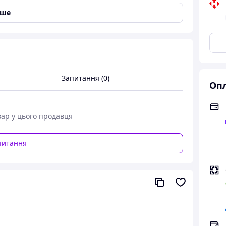
ик
іше
Запитання (0)
Опл
естигранним шліцом використовуються для
вар у цього продавця
питання