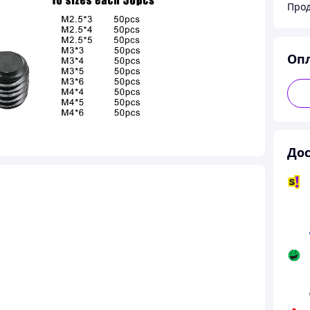
Прод
Оп
Дос