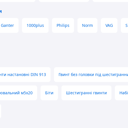
и
 Ganter
1000plus
Philips
Norm
VAG
S
нти настановні DIN 913
Гвинт без головки під шестигранн
лювальний м5х20
Біти
Шестигранні гвинти
Набі