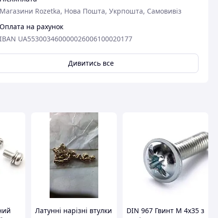
авця
Магазини Rozetka, Нова Пошта, Укрпошта, Самовивіз
Оплата на рахунок
IBAN UA553003460000026006100020177
Дивитись все
ний
Латунні нарізні втулки
DIN 967 Гвинт М 4х35 з