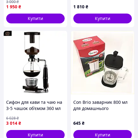
3 000
₴
1 950
₴
1 810
₴
Купити
Купити
Сифон для кави та чаю на
Con Brio заварник 800 мл
3-5 чашок об'ємом 360 мл
для домашнього
для ароматного напою в
використання 40588X1H9
6 028
₴
домашніх умовах
3 014
₴
645
₴
Купити
Купити