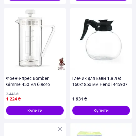
Френч-прес Bomber
Глечик для кави 1,8 л Ø
Gimme 450 мл білого
160х185х мм Hendi 445907
кольору для приготування
2 448
₴
ароматної кави та чаю
1 224
₴
1 931
₴
Купити
Купити