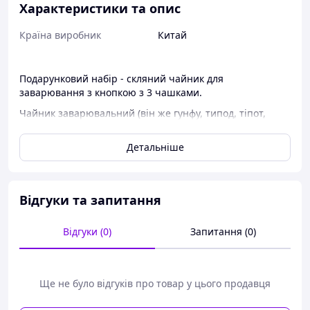
Характеристики та опис
Країна виробник
Китай
Подарунковий набір - скляний чайник для
заварювання з кнопкою з 3 чашками.
Чайник заварювальний (він же гунфу, типод, тіпот,
ізипод) - це девайс для заварювання чаю методом
проток. Тепер Ви можете заварювати чай правильно,
Детальніше
легко та швидко! Легкий, зручний, компактний!
Типод об'єм 700 мл - це чайник для швидкого, зручного
Відгуки та запитання
і при цьому досить якісного заварювання чаю методом
проток. Він поєднує в собі три інструменти: чайник,
сито та чахай.
Відгуки (0)
Запитання (0)
Це скляний чайник з мобільним ситом досить складної
конструкції: у внутрішню частину з ситом поміщається
листя і наливається гаряча вода, а після натискання
Ще не було відгуків про товар у цього продавця
спеціальної кнопки відкривається зливний отвір і
чистий настій, фільтрований ситом, зливається в