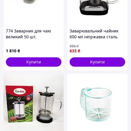
774 Заварник для чаю
Заварювальний чайник
великий 50 шт.
600 мл неіржавка сталь
для дому прозорий Kamille
886
₴
FK-8385
1 810
₴
633
₴
Купити
Купити