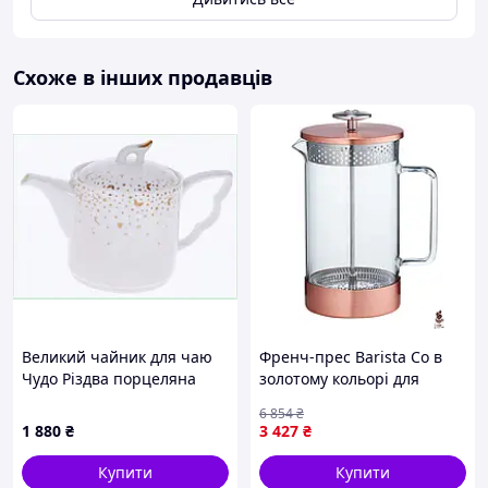
- подарункова коробка.
Схоже в інших продавців
Безпружинний механізм злива робить процес проливів
надзвичайно простим і не вимагає від користувача
будь-яких додаткових дій.
Такий типод обов’язково стане приводом для того, щоб
пити якісний чай, що заварено по всім правилам!
Великий чайник для чаю
Френч-прес Barista Co в
Чудо Різдва порцеляна
золотому кольорі для
1000мл 83821C2K3M
ідеальної кави та
6 854
₴
насиченого смаку
1 880
₴
3 427
₴
Купити
Купити