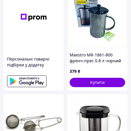
Maestro MR-1861-800
Персональні товарні
френч-прес 0.8 л чорний
підбірки у додатку
прозорий 88KXM53571
379
₴
Купити