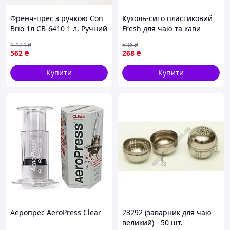
Френч-прес з ручкою Con
Кухоль-сито пластиковий
Brio 1л CB-6410 1 л, Ручний
Fresh для чаю та кави
френч прес для чаю,
блактитний з фільтром для
1 124
₴
536
₴
Френч-преси зі скла DU-21
зручного заварювання
562
₴
268
₴
Купити
Купити
Аеропрес AeroPress Clear
23292 (заварник для чаю
великий) - 50 шт.