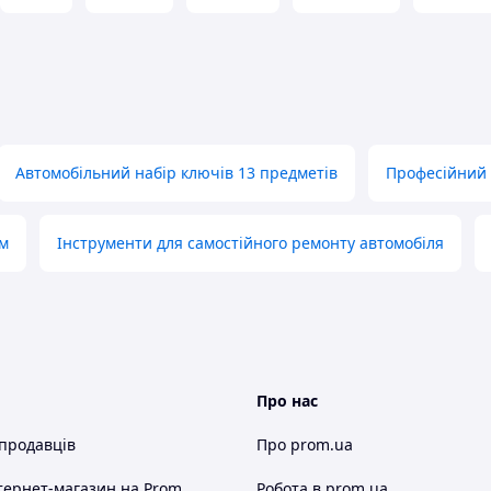
 сталі CrV6140
з додатковим хромованим і
вушком спеціально сформованої
мінімальний робочий кут 5 градусів дає
сцях
і скорочує робочий час за рахунок
Автомобільний набір ключів 13 предметів
Професійний 
ту та обслуговування автомобілів
мм
Інструменти для самостійного ремонту автомобіля
Про нас
 продавців
Про prom.ua
тернет-магазин
на Prom
Робота в prom.ua