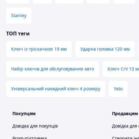
Ключ накидний з храповиком 19 мм.
ключ виготовлений з високоякісної
інструментальної
Stanley
полірованим покриттям поверхні
інструмент оснащений 72-зубчастою
тріскачкою з 
дванадцятигранної форми
ТОП теги
діапазон обертів за і проти годинникової стрілки та 
можливість відкручувати
болти у важкодоступних мі
Ключ із тріскачкою 19 мм
Ударна головка 120 мм
виключення 2 рухів в робочому циклі ключа
призначений для використання в майстернях з ремон
Набір ключів для обслуговування авто
Ключ CrV 13 
Універсальний накидний ключ 4 розміру
Yato
Покупцям
Продавцям
Довідка для покупців
Довідка для
Prom-підтримка
Створити ін