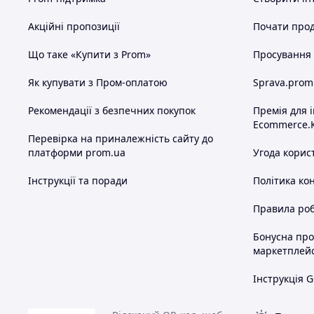
Акційні пропозиції
Почати прод
Що таке «Купити з Prom»
Просування в
Як купувати з Пром-оплатою
Sprava.prom
Рекомендації з безпечних покупок
Премія для 
Ecommerce.
Перевірка на приналежність сайту до
платформи prom.ua
Угода корис
Інструкції та поради
Політика ко
Правила роб
Бонусна пр
маркетплей
Інструкція G