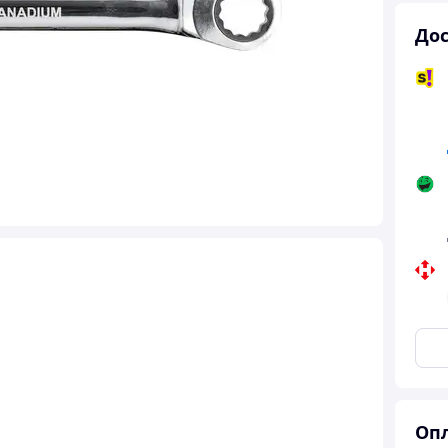
Дос
Опл