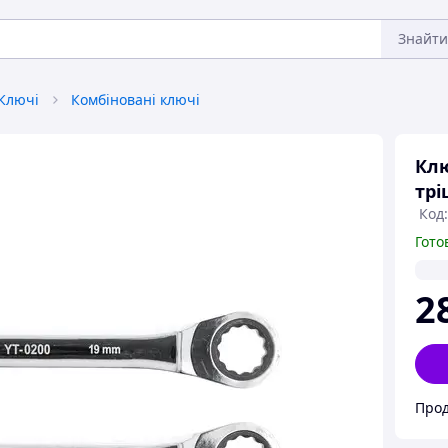
Знайти
Ключі
Комбіновані ключі
Клю
трі
Код:
Гото
2
Прод