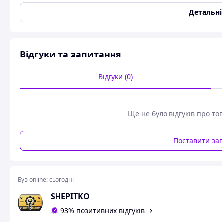
Бренд
Детальн
Yato
Організація, відповідальна за цей продукт в ЄС
TOYA S.A.Більше
Відгуки та запитання
Серія
Відгуки (0)
GRD
Розмір
19 mm
Ще не було відгуків про то
Різновид торцевого ключа
Поставити за
дванадцятимісцевий
Загальна довжина
245 mm
Був online:
сьогодні
Ширина накидного ключа
SHEPITKO
37.3 mm
93% позитивних відгуків
Товщина накидного ключа