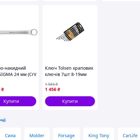
во-накидний
Ключ Tolsen храпових
SIGMA 24 мм (CrV
ключів 7шт 8-19мм
, з підвісом)
(15229) — Доступний
1 583
₴
₴
1 456
₴
Купити
Купити
чі
Сила
Molder
Forsage
King Tony
CarLife