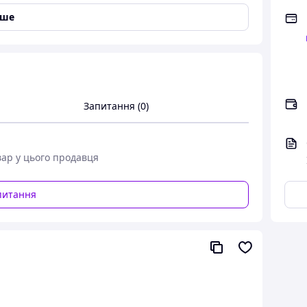
іше
Запитання (0)
вар у цього продавця
питання