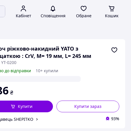
Кабінет
Сповіщення
Обране
Кошик
ч ріжково-накидний YATO з
щаткою : CrV, М= 19 мм, L= 245 мм
 YT-0200
во до відправки
10+ купили
86
₴
Купити
Купити зараз
93%
авець SHEPITKO