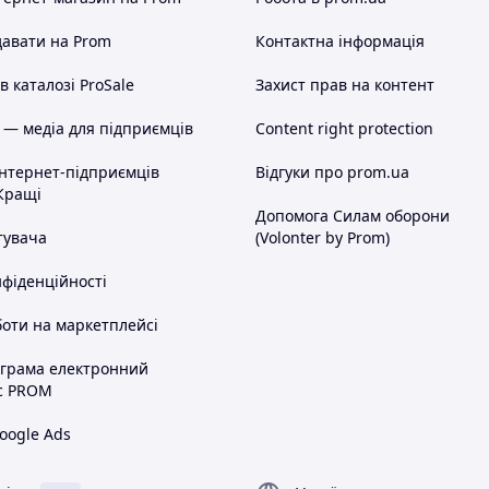
авати на Prom
Контактна інформація
 каталозі ProSale
Захист прав на контент
 — медіа для підприємців
Content right protection
інтернет-підприємців
Відгуки про prom.ua
Кращі
Допомога Силам оборони
тувача
(Volonter by Prom)
нфіденційності
оти на маркетплейсі
ограма електронний
с PROM
oogle Ads