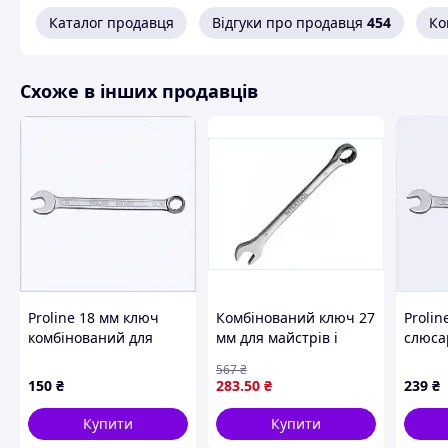
11.3 mm
Каталог продавця
Відгуки про продавця
454
Ко
Ширина ріжкового ключа
40.1 mm
Схоже в інших продавців
Товщина ріжкового ключа
9.5 mm
матеріал
CrV 6140
Оздоблення поверхні
хромований, полірований
Оздоблення бабки
Proline 18 мм ключ
Комбінований ключ 27
Prolin
полірований
комбінований для
мм для майстрів і
слюса
професіоналів
Твердість
домашніх робіт із
шліфо
567
₴
82P1BB8348
хром-ванадієвим
8218E
150
₴
283
.50
₴
239
₴
42-49 HRC
сплавом і захистом від
корозії
Брязкальце
Купити
Купити