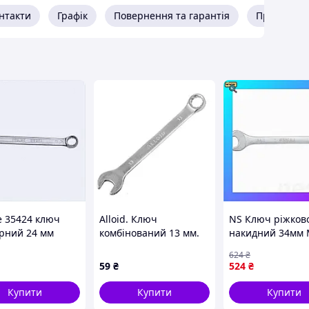
нтакти
Графік
Повернення та гарантія
Про прода
e 35424 ключ
Alloid. Ключ
NS Ключ ріжков
рний 24 мм
комбінований 13 мм.
накидний 34мм
вані голови,
Fit CrV satine S
624
₴
3A5P4
(6021341) Nes22
59
₴
524
₴
Купити
Купити
Купити