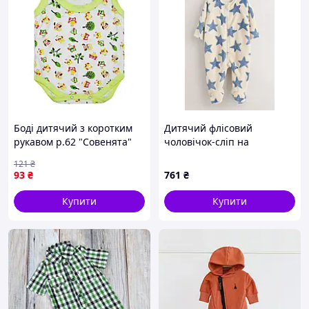
Боді дитячий з коротким
Дитячий флісовий
рукавом р.62 "Совенята"
чоловічок-сліп на
155724
блискавці з закритими
121
₴
ніжками Next 62см (1-3 міс)
93
₴
761
₴
1 шт (Молочний/зірки)
Купити
Купити