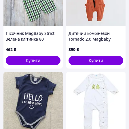
Пісочник MagBaby Strict
Дитячий комбінезон
Зелена клітинка 80
Tornado 2.0 Magbaby
Теракотовий 0-2 роки
462
₴
890
₴
120891 86
Купити
Купити