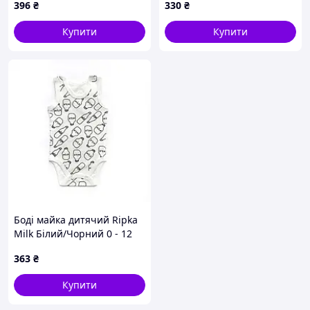
396
₴
330
₴
Купити
Купити
Боді майка дитячий Ripka
Milk Білий/Чорний 0 - 12
міс 25485509 80
363
₴
Купити