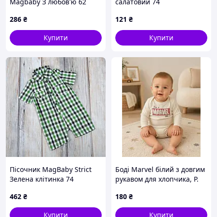
Magbaby З любов'ю 62
салатовий 74
286
₴
121
₴
Купити
Купити
Пісочник MagBaby Strict
Боді Marvel білий з довгим
Зелена клітинка 74
рукавом для хлопчика, Р.
68 см
462
₴
180
₴
Купити
Купити