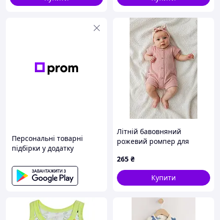
Літній бавовняний
Персональні товарні
рожевий ромпер для
підбірки у додатку
дівчинки , Р 56, 68, 74 см
265
₴
Купити