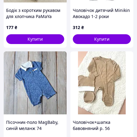
Бодік з коротким рукавом
Чоловічок дитячий Minikin
для хлопчика PaMaYa
Авокадо 1-2 роки
Синій 3 міс-2 роки 9-02n-6
Молочний 2018603 80
177
₴
312
₴
80-86
Купити
Купити
Пісочник-поло MagBaby,
Чоловічок+шапка
синій меланж 74
бавовняний р. 56