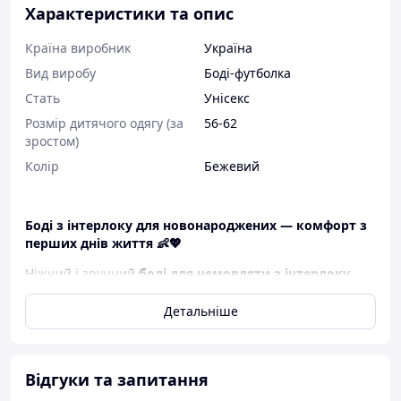
Характеристики та опис
Країна виробник
Україна
Вид виробу
Боді-футболка
Стать
Унісекс
Розмір дитячого одягу (за
56-62
зростом)
Колір
Бежевий
Боді з інтерлоку для новонароджених — комфорт з
перших днів життя 👶💖
Ніжний і зручний
боді для немовляти з інтерлоку
стане незамінним елементом у гардеробі вашої малечі.
Завдяки натуральній тканині, бодік м’який на дотик,
Детальніше
добре тягнеться, забезпечуючи повну свободу рухів.
Підходить як для щоденного носіння, так і для сну.
✨
Основні характеристики:
Відгуки та запитання
👕
Модель:
боді з коротким рукавом