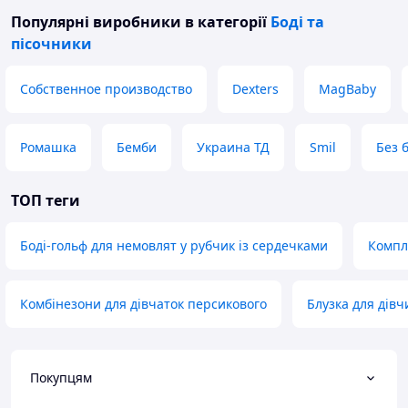
Популярні виробники
в категорії
Боді та
пісочники
Собственное производство
Dexters
MagBaby
Ромашка
Бемби
Украина ТД
Smil
Без 
ТОП теги
Боді-гольф для немовлят у рубчик із сердечками
Компл
Комбінезони для дівчаток персикового
Блузка для дівч
Покупцям