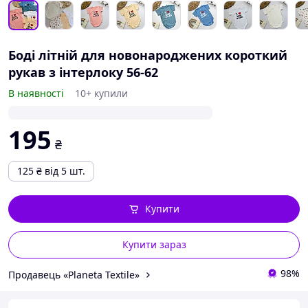
Боді літній для новонароджених короткий
рукав з інтерлоку 56-62
В наявності
10+ купили
195
₴
125
₴
від 5 шт.
Купити
Купити зараз
98%
Продавець «Planeta Textile»