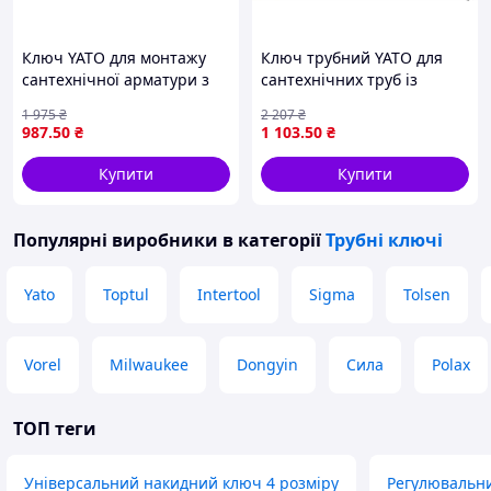
Ключ YATO для монтажу
Ключ трубний YATO для
сантехнічної арматури з
сантехнічних труб із
головками 9 10 11 12 14 17
діапазоном 230-410 мм і
1 975
₴
2 207
₴
мм шарнірний для
діаметром 32-63,5 мм
987
.50
₴
1 103
.50
₴
професіоналів
Купити
Купити
Популярні виробники
в категорії
Трубні ключі
Yato
Toptul
Intertool
Sigma
Tolsen
Vorel
Milwaukee
Dongyin
Сила
Polax
ТОП теги
Універсальний накидний ключ 4 розміру
Регулювальн