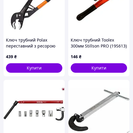
Ключ трубний Polax
Ключ трубний Toolex
переставний з ресорою
300мм Stillson PRO (19S613)
177 мм (44-012)
439
₴
146
₴
Купити
Купити