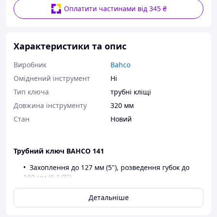
Оплатити частинами від 345 ₴
Характеристики та опис
Виробник
Bahco
Оміднений інструмент
Ні
Тип ключа
трубні кліщі
Довжина інструменту
320 мм
Стан
Новий
Трубний ключ BAHCO 141
Захоплення до 127 мм (5"), розведення губок до
160 мм (6 1/3")
Покращений дизайн, ключ із вузькими губками
дає хорошу досяжність навіть у обмеженому
Детальніше
просторі
Запатентована прогресивна форма зубів