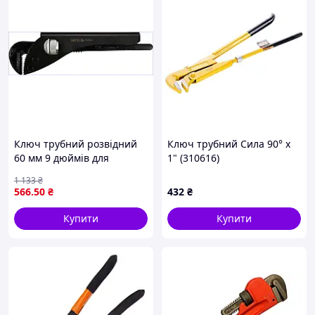
Ключ трубний розвідний
Ключ трубний Сила 90° x
60 мм 9 дюймів для
1" (310616)
сантехнічних робіт із
1 133
₴
загартованими губками
566
.50
₴
432
₴
Купити
Купити