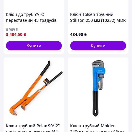
Ключ до труб YATO
Ключ Tolsen трубний
переставний 45 градусів
Stillson 250 мм (10232) MDR
для монтажу та ремонту
6 969
₴
трубопроводів
3 484
.50
₴
484
.90
₴
максимальний діаметр 50
мм
Купити
Купити
Ключ трубний Polax 90° 2"
Ключ трубний Molder
прогумовані рукоятки (44-
240мм, макс.діаметр 45мм