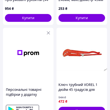
009)
американський тип
954
₴
253
₴
Купити
Купити
Ключ трубний VOREL 1
Персональні товарні
дюйм 45 градусів для
підбірки у додатку
зручного монтажу та
944
₴
демонтажу трубних сполук
472
₴