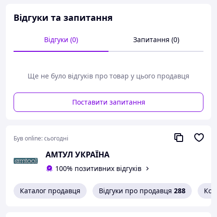
забезпечує відмінне захоплення
Відгуки та запитання
Виготовлений із високолегованої сталі, з
антикорозійним покриттям, губки піддані
індукційному гартуванню
Відгуки (0)
Запитання (0)
DIN 5234
вироблено компанією BAHCO, Швеція
Таблица товарів
Ще не було відгуків про товар у цього продавця
Поставити запитання
Був online:
сьогодні
АМТУЛ УКРАЇНА
100% позитивних відгуків
Каталог продавця
Відгуки про продавця
288
Кон