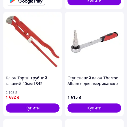
Купити
Ключ Toptul трубний
Ступеневий ключ Thermo
газовий 40мм L345
Alliance для американок з
DDAD1A32 buzyna
тріскачкою STD-411
2 103
₴
1 682
₴
1 615
₴
Купити
Купити