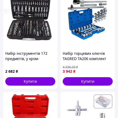
Набір інструментів 172
Набір торцевих ключів
предметів, у хром-
TAGRED TA206 комплект
молібден (CR-Mo)
торцевих головок для
4 336
.20
₴
ремонту обслуговування
2 682
₴
3 942
₴
техніки
Купити
Купити