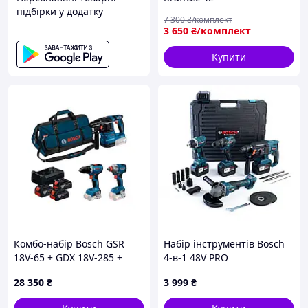
підбірки у додатку
ВАкумуляторний
7 300
₴/комплект
електроінструмент 6 А·год
3 650
₴/комплект
Професійний садовий
комплект
Купити
Комбо-набір Bosch GSR
Набір інструментів Bosch
18V-65 + GDX 18V-285 +
4-в-1 48V PRO
GBH 18V-22, 3× GBA 5,0 Аг,
(перфоратор, болгарка,
28 350
₴
3 999
₴
GAL 12V-18V-80, M-BAG
шуруповерт, гайковерт) з 2
(0615A50093)
АКБ та зарядним