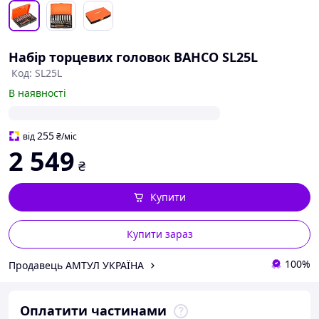
Набір торцевих головок BAHCO SL25L
Код: SL25L
В наявності
255
від
₴
/міс
2 549
₴
Купити
Купити зараз
100%
Продавець АМТУЛ УКРАЇНА
Оплатити частинами