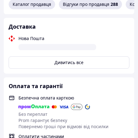
Вироблено компанією BAHCO
Каталог продавця
Відгуки про продавця
288
Кон
Таблиця товарів
Доставка
Нова Пошта
Дивитись все
Оплата та гарантії
Безпечна оплата карткою
Без переплат
Prom гарантує безпеку
Повернемо гроші при відмові від посилки
Оплатити частинами