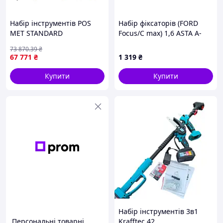
Набір інструментів POS
Набір фіксаторів (FORD
MET STANDARD
Focus/C max) 1,6 ASTA A-
автоматичні струбцини 16
F016T
73 870
.39
₴
мм для майстерень
67 771
₴
1 319
₴
фіксація конструкцій
Купити
Купити
Набір інструментів 3в1
Персональні товарні
Krafftec 42