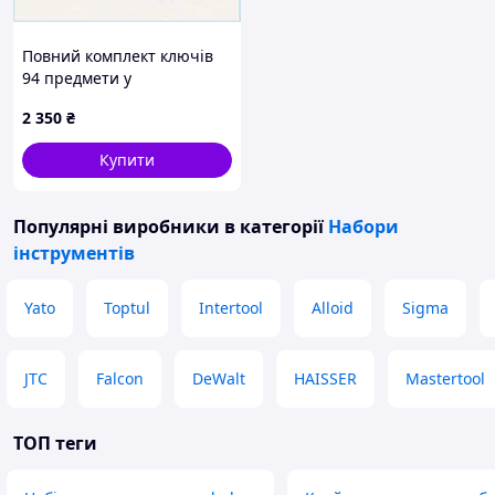
Повний комплект ключів
94 предмети у
пластиковому кейсі,
2 350
₴
K80600EX82
Купити
Популярні виробники
в категорії
Набори
інструментів
Yato
Toptul
Intertool
Alloid
Sigma
JTC
Falcon
DeWalt
HAISSER
Mastertool
ТОП теги