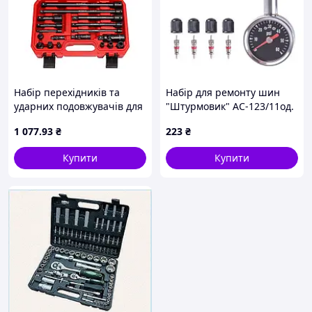
Набір перехідників та
Набiр для ремонту шин
ударних подовжувачів для
"Штурмовик" AC-123/11од.
торцевих головок •
(00000054577)
1 077
.93
₴
223
₴
Комплект адаптерів для
гайковерта, тріскачки,
Купити
Купити
ремонту авто та