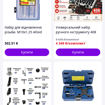
Набір для відновлення
Універсальний набір
різьби. М10х1.25 Alloid
ручного інструменту 408
(00000027735)
предметів у кейсі для
8 698
₴/комплект
автомобіля, дому, гаража,
502
.51
₴
4 349
₴/комплект
майстерні та СТО
Купити
Купити