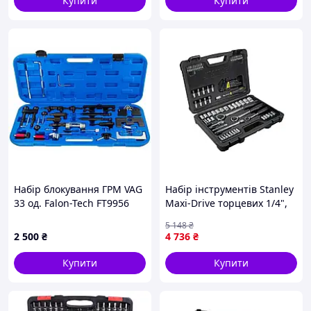
Купити
Купити
Набір блокування ГРМ VAG
Набір інструментів Stanley
33 од. Falon-Tech FT9956
Maxi-Drive торцевих 1/4",
3/8", 1/2", 80 предм.
5 148
₴
(STHT0-73930) —
2 500
₴
4 736
₴
Доступний
Купити
Купити