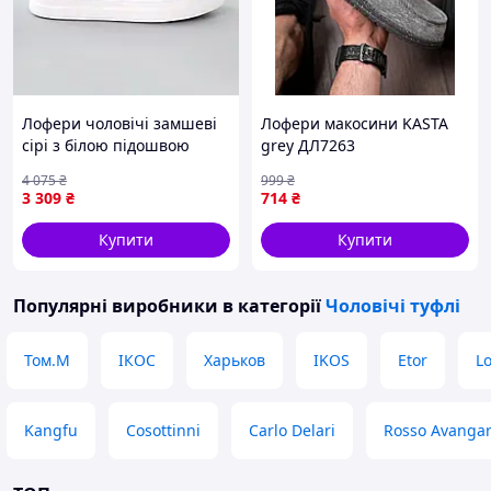
причини, зв'яжіться зі мною, і ми
вирішимо проблему.
В наявності великий асортимент взуття.
Літо, весна, осінь, зима, починаючи від
шльопанців і закінчуючи зимовими
Лофери чоловічі замшеві
Лофери макосини KASTA
чоботами.
сірі з білою підошвою
grey ДЛ7263
Пишіть, телефонуйте, відповім на всі
класичні Nextor
4 075
₴
питання.
999
₴
3 309
₴
714
₴
Купити
Купити
Популярні виробники
в категорії
Чоловічі туфлі
Том.М
ІКОС
Харьков
IKOS
Etor
Lo
Kangfu
Cosottinni
Carlo Delari
Rosso Avanga