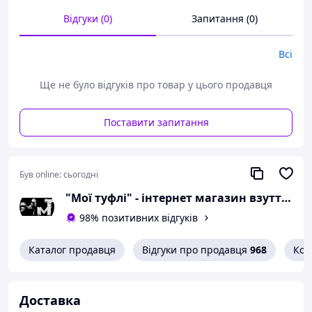
Відгуки (0)
Запитання (0)
Можлива похибка вимірювань +/- 2мм.
При оформленні замовлення
необхідний розмір вказуйте в
Всі
коментарях.
Ще не було відгуків про товар у цього продавця
Вам сподобалася модель
і Ви вирішили купити?
Поставити запитання
Зателефонуйте 067-9272731 / 050-
9336271 і уточніть наявність
необхідного Вам розміру.
Був online:
сьогодні
Або задайте запитання на
"Мої туфлі" - інтернет магазин взуття на всі випадки життя.
simashkevichr@ukr.net
98% позитивних відгуків
Всі товари магазину -->
Каталог продавця
Відгуки про продавця
968
Кон
Якісне взуття від
українського
Доставка
виробника