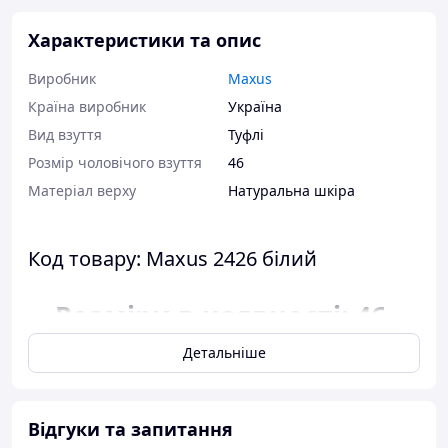
Характеристики та опис
Виробник
Maxus
Країна виробник
Україна
Вид взуття
Туфлі
Розмір чоловічого взуття
46
Матеріал верху
Натуральна шкіра
Код товару: Maxus 2426 білий
Розміри в наявності: 46.
Детальніше
Відповідність розміру до
довжини устілки:
розмір 46 - 30,5
Відгуки та запитання
сантиметра.