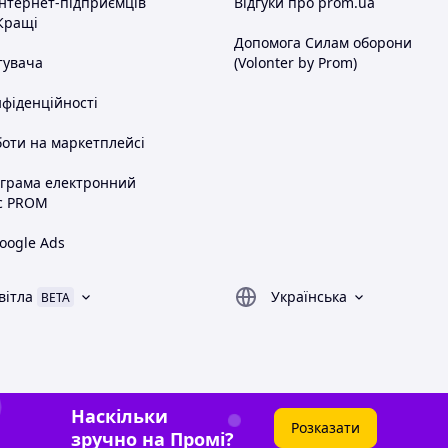
інтернет-підприємців
Відгуки про prom.ua
Кращі
Допомога Силам оборони
тувача
(Volonter by Prom)
нфіденційності
оти на маркетплейсі
ограма електронний
с PROM
oogle Ads
вітла
Українська
BETA
Наскільки
Розказати
зручно на Промі?