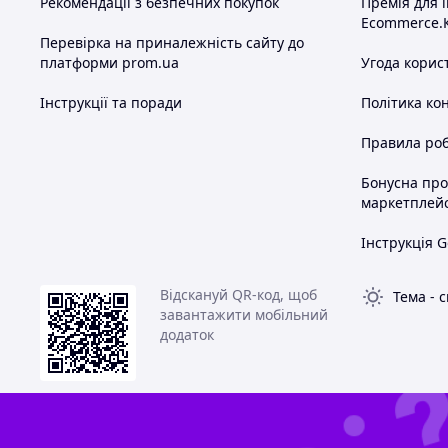
Рекомендації з безпечних покупок
Премія для 
Ecommerce.
Перевірка на приналежність сайту до
платформи prom.ua
Угода корис
Інструкції та поради
Політика ко
Правила роб
Бонусна пр
маркетплей
Інструкція G
Відскануй QR-код, щоб
Тема
-
с
завантажити мобільний
додаток