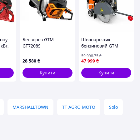
тону
Бензорез GTM
Швонарізчик
 кВт,
GT7208S
бензиновий GTM
иновий
GF16-LC, диск 400 мм,
59 998
.75
₴
льних
глибина різу 140 мм,
28 580
₴
47 999
₴
13 к. с.
Купити
Купити
MARSHALLTOWN
TT AGRO MOTO
Solo