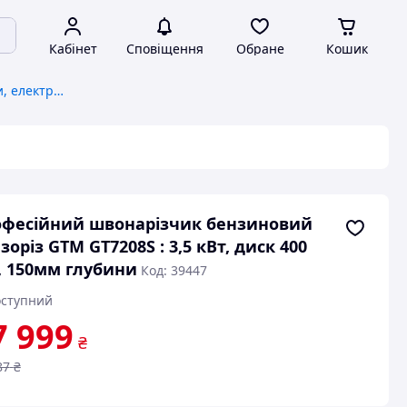
Кабінет
Сповіщення
Обране
Кошик
Швонарізчики, бензорізи, електроріз
фесійний швонарізчик бензиновий
зоріз GTM GT7208S : 3,5 кВт, диск 400
 150мм глубини
Код: 39447
ступний
7 999
₴
87
₴