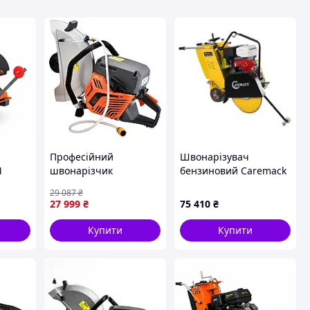
Професійний
Швонарізувач
M
швонарізчик
бензиновий Caremack
0 мм,
бензиновий Бензоріз
MF220-4
29 087
₴
 мм,
GTM GT7208S : 3,5 кВт,
27 999
₴
75 410
₴
диск 400 мм, 150мм
глубини
Купити
Купити