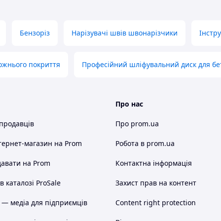
 Бензоріз GTM GT7208S 3,5 кВт
Бензоріз
Нарізувачі швів швонарізчики
Інстр
йс,комплект аксесуарів
ожнього покриття
Професійний шліфувальний диск для бе
 будівництва та майстерні. Електроінструменти,
нас в достатній наявності для завзятих
ми робітниками, щоб ви отримали у своїй
ня зручне, доставка здійснюється по всій
Про нас
знайдете саме те, що потрібно. Tools Store сила
 продавців
Про prom.ua
тернет-магазин
на Prom
Робота в prom.ua
авати на Prom
Контактна інформація
 каталозі ProSale
Захист прав на контент
 — медіа для підприємців
Content right protection