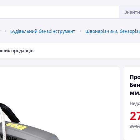
Знайти
т
Будівельний бензоінструмент
інших продавців
Про
Бен
мм,
Недо
2
29 0