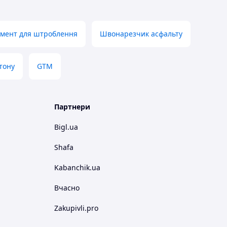
умент для штроблення
Швонарезчик асфальту
тону
GTM
Партнери
Bigl.ua
Shafa
Kabanchik.ua
Вчасно
Zakupivli.pro