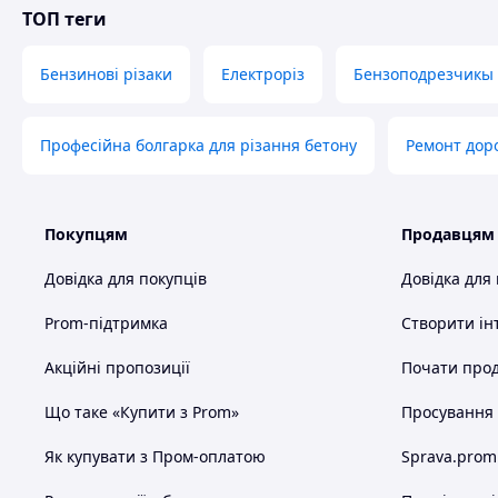
Комплектація Швонарізчик бензиновий
ТОП теги
диск 400 мм
Бензинові різаки
Електроріз
Бензоподрезчикы
Комплектація
Ке
Професійна болгарка для різання бетону
Ремонт дор
Tools Store - це великий вибір інструментів для дому,
ручний інструмент, витратні матеріали та аксесуари у 
майстрів. Якість кожного товару перевіряється наши
посилці те, на що розраховуєте! Оформлення замовлен
Покупцям
Продавцям
Україні, асортимент постійно оновлюється, тому легко 
в кожному інструменті.
Довідка для покупців
Довідка для
Prom-підтримка
Створити ін
Акційні пропозиції
Почати прод
Що таке «Купити з Prom»
Просування в
Як купувати з Пром-оплатою
Sprava.prom