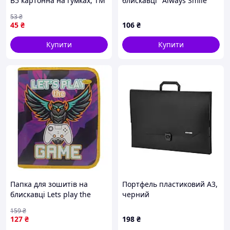
В5 картонна на гумках, ТМ
блискавці "Always Smile"
Рюкзачок
АП-1001-12
53
₴
45
₴
106
₴
Купити
Купити
Папка для зошитів на
Портфель пластиковий А3,
блискавці Lets play the
черний
GAME АП-1001-15 buzyna
159
₴
127
₴
198
₴