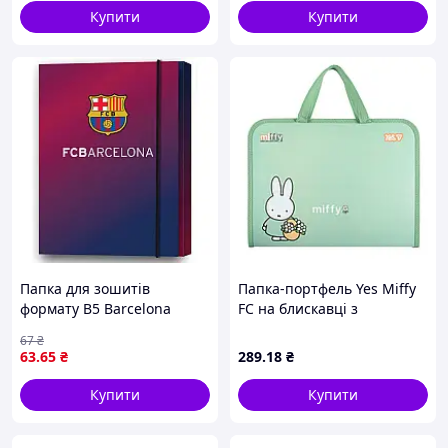
Купити
Купити
Папка для зошитів
Папка-портфель Yes Miffy
формату В5 Barcelona
FC на блискавці з
BC14-210K з еластичною
тканинними ручками
67
₴
застібкою
63
.65
₴
289
.18
₴
Купити
Купити