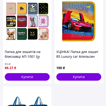
Папка для зошитів на
УЦІНКА! Папка для зошит
блискавці АП-1001 tjy
В5 Luxury car Апельсин
ПШ-01-13-UC на блискавці
91
₴
88
.27
₴
100
₴
Купити
Купити