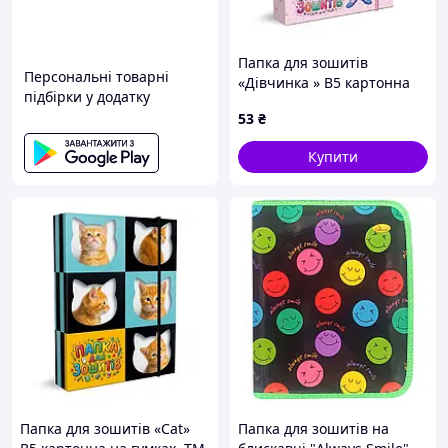
Папка для зошитів
Персональні товарні
«Дівчинка » В5 картонна
підбірки у додатку
на гумках, ТМ Рюкзачок
53
₴
Купити
Папка для зошитів «Cat»
Папка для зошитів на