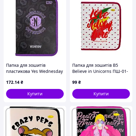
Папка для зошитів
Папка для зошитів В5
пластикова Yes Wednesday
Believe in Unicorns ПШ-01-
В5 на змійці
16 на блискавці Love &
172
.14
₴
99
₴
Adventure
Купити
Купити