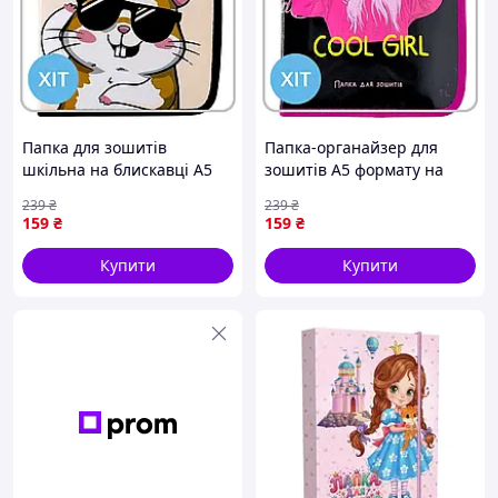
Папка для зошитів
Папка-органайзер для
шкільна на блискавці А5
зошитів А5 формату на
дитяча для хлопчика і
блискавці шкільна для
239
₴
239
₴
дівчинки Crazy Pets з
дівчинки-підлітка з
159
₴
159
₴
малюнком хом'яка
дизайном COOL GIRL
Купити
Купити