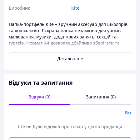
Виробник
Kite
Папка-портфель Kite – зручний аксесуар для школярів
та дошкільнят. Яскрава папка незамінна для уроків
малювання, музики, додаткових занять, секцій та
гуртків. Формат А4 дозволяє дбайливо зберігати та
переносити зошити, альбоми для малювання, ноти,
набір кольорового паперу. Завдяки міцним стінкам зі
Детальніше
щільного пластику, папка ідеально тримає форму. А
отже – паперові документи надійно захищені від
пошкоджень. Особливості:формат А4 – універсальний
та місткий;можна використовувати як самостійний
Відгуки та запитання
аксесуар;щільний пластик (650 мкм) – міцний та
надійний;діагональна структура пластика – захищає
Відгуки (0)
Запитання (0)
поверхню від пошкоджень і подряпин, попереджає
швидке витирання малюнка з поверхні;м'які текстильні
ручки – зручно нести портфель в руках;тканинна
Всі
окантовка захищає кромку – щоб портфель служив
довго;застібка-блискавка з двома бігунками – можна
Ще не було відгуків про товар у цього продавця
відкривати і закривати в будь-яку сторону;Ефектний
дизайн підніматиме настрій.