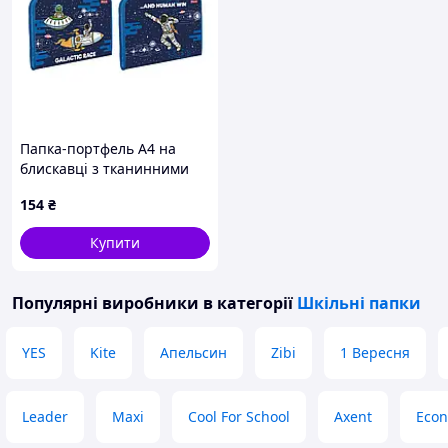
Папка-портфель А4 на
блискавці з тканинними
ручками ручками Space
154
₴
1Вересня
Купити
Популярні виробники
в категорії
Шкільні папки
YES
Kite
Апельсин
Zibi
1 Вересня
Leader
Maxi
Cool For School
Axent
Econ