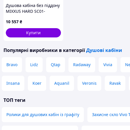
Душова кабіна без піддону
MIXXUS HARD SC01-
100x80x185-TR CHROME
10 557
₴
прозоре скло 5мм (MI6911),
H6C79493T5
Купити
Популярні виробники
в категорії
Душові кабіни
Bravo
Lidz
Qtap
Radaway
Vivia
Ne
Insana
Koer
Aquanil
Veronis
Ravak
ТОП теги
Ролики для душових кабін із графіту
Захисне скло Vivo 