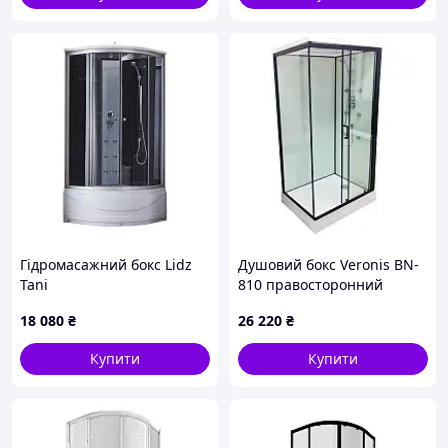
Гідромасажний бокс Lidz
Душовий бокс Veronis BN-
Tani
810 правосторонний
SBM90x90.SAT.HIGH.GR,
100х80х215
18 080
₴
26 220
₴
скло тоноване 4 мм
Купити
Купити