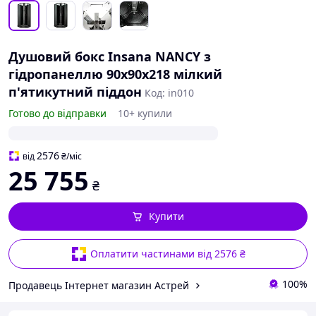
Душовий бокс Insana NANCY з
гідропанеллю 90x90x218 мілкий
п'ятикутний піддон
Код: in010
Готово до відправки
10+ купили
2576
від
₴
/міс
25 755
₴
Купити
Оплатити частинами від 2576 ₴
100%
Продавець Інтернет магазин Астрей