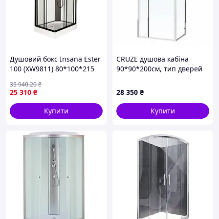
Душовий бокс Insana Ester
CRUZE душова кабіна
100 (XW9811) 80*100*215
90*90*200см, тип дверей
мілкий піддон ( А0058212 )
COME IN, профіль хром,
35 940
.20
₴
прозоре скло
25 310
₴
28 350
₴
Купити
Купити