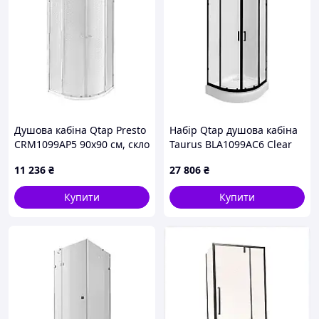
Душова кабіна Qtap Presto
Набір Qtap душова кабіна
CRM1099AP5 90х90 см, скло
Taurus BLA1099AC6 Clear
Pear 5 мм без піддона
2020x900x900 мм + піддон
11 236
₴
27 806
₴
Robin 309912C 90x90x12 см
із сифоном
Купити
Купити