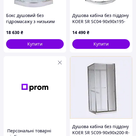
Бокс душовий без
Душова кабіна без піддону
гідромасажу з низьким
KOER SR SC04-90x90x195-
піддоном MIXXUS STRONG
TR-02 прозоре скло EASY
18 630
₴
14 490
₴
SB02-90x90x215-FB SATIN
CLEAN 5мм SS COLOR
матове скло 4мм (MI6886)
(KR5682)
Купити
Купити
Душова кабіна без піддону
Персональні товарні
KOER SR SC09-90x90x200-R-