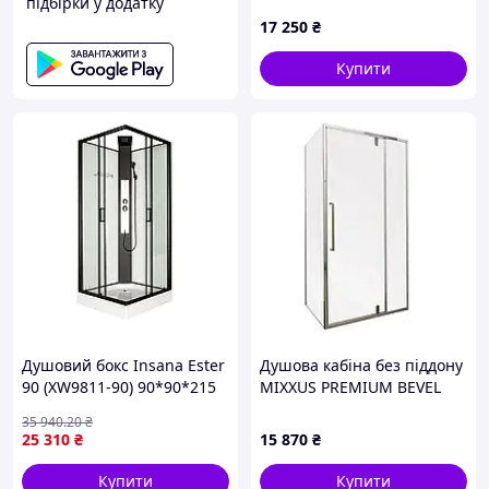
підбірки у додатку
TR-01 прозоре скло EASY
17 250
₴
CLEAN 6мм хром (KR5770),
4A1765P80
Купити
Душовий бокс Insana Ester
Душова кабіна без піддону
90 (XW9811-90) 90*90*215
MIXXUS PREMIUM BEVEL
мілкий піддон ( А0058213 )
SC01-120x80x195-TR
35 940
.20
₴
CHROME прозоре скло 6мм
25 310
₴
15 870
₴
(MI6871)
Купити
Купити