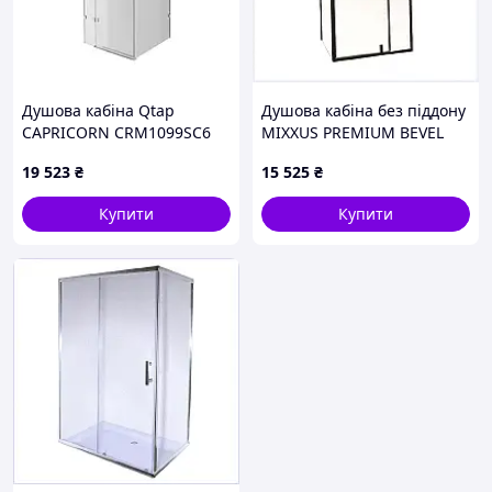
Душова кабіна Qtap
Душова кабіна без піддону
CAPRICORN CRM1099SC6
MIXXUS PREMIUM BEVEL
90х90 см, скло Clear 6 мм,
SC01-120x80x195-TR BLACK
19 523
₴
15 525
₴
CalcLess, без піддона
прозоре скло 6мм (MI6872)
339XB26M62
Купити
Купити