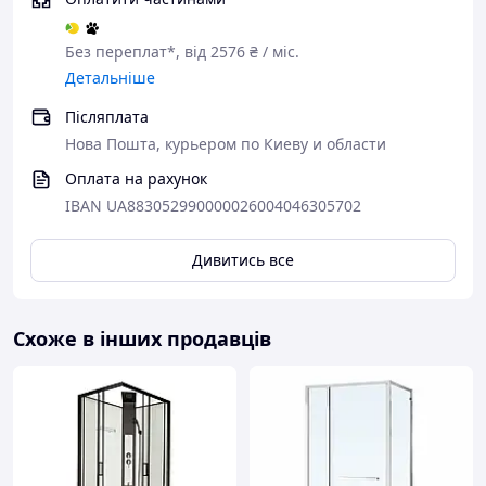
Підійде, якщо потрібен не просто душ, а більш
виражений елемент інтер’єру.
Без переплат*, від 2576 ₴ / міс.
Детальніше
Післяплата
Нова Пошта, курьером по Киеву и области
Оплата на рахунок
IBAN UA883052990000026004046305702
Дивитись все
Схоже в інших продавців