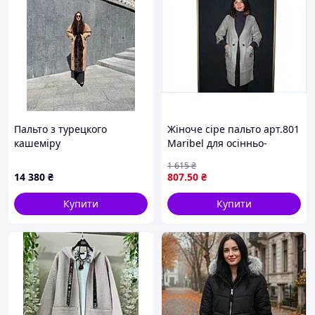
Пальто з турецкого
Жіноче сіре пальто арт.801
кашеміру
Maribel для осінньо-
зимового сезону стильний
1 615
₴
верхній одяг розміру L
14 380
₴
807
.50
₴
Купити
Купити