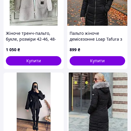
Жіноче тренч-пальто,
Пальто жіноче
букле, розміри 42-46, 48-
демісезонне Loap Tafura з
52, 52-56, 58-60, сірий
технологією DryTech
1 050
₴
899
₴
Купити
Купити