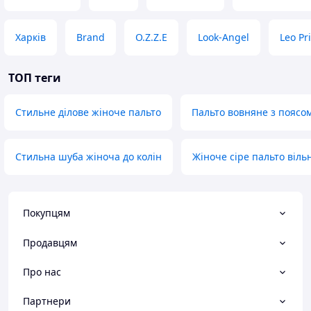
Харків
Brand
O.Z.Z.E
Look-Angel
Leo Pr
ТОП теги
Стильне ділове жіноче пальто
Пальто вовняне з поясом
Стильна шуба жіноча до колін
Жіноче сіре пальто віль
Покупцям
Продавцям
Про нас
Партнери