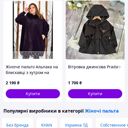
Жіноче пальто Альпака на
Вітровка джинсова Prada✨
блискавці з хутром на
капюшоні | Пальто
2 190
₴
1 700
₴
великих розмірів
супербатал 70-76 |
Купити
Купити
Кашемір під норку
Популярні виробники
в категорії
Жіночі пальта
Без бренда
KHAN
Украина ТД
Собственное 