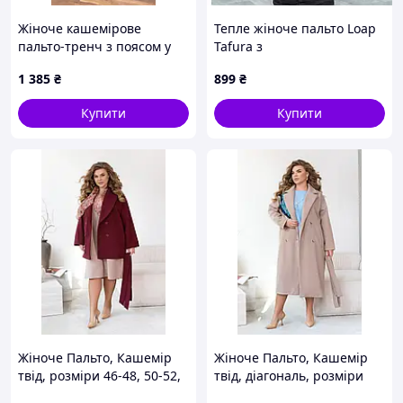
Жіноче кашемірове
Тепле жіноче пальто Loap
пальто-тренч з поясом у
Tafura з
мінімалістичному стилі
водовідштовхувальним
1 385
₴
899
₴
покриттям
Купити
Купити
Жіноче Пальто, Кашемір
Жіноче Пальто, Кашемір
твід, розміри 46-48, 50-52,
твід, діагональ, розміри
54-56, 58-60, 62-64, 66-68,
46-48, 50-52, 54-56, 58-60,