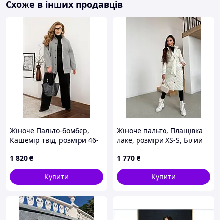
Схоже в інших продавців
Жіноче Пальто-бомбер,
Жіноче пальто, Плащівка
Кашемір твід, розміри 46-
лаке, розміри XS-S, Білий
48, 50-52, 54-56, 58-60, 62-
1 820
₴
1 770
₴
64, 66-68, Сірий
Купити
Купити