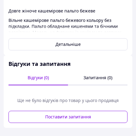
Довге жіноче кашемірове пальто бежеве
Вільне кашемірове пальто бежевого кольору без
підкладки. Пальто обладнане кишенями та бічними
розрізами. Модель на ґудзиках із коміром та довгими
рукавами моделі реглан.
Детальніше
Приємного шопінгу, нехай покупки приносять вам
щастя!
З любов'ю команда Happy Style
Відгуки та запитання
Відгуки (0)
Запитання (0)
Ще не було відгуків про товар у цього продавця
Поставити запитання