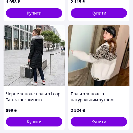
1 958
₴
2 115
₴
Бордовий
62-64, 66-68, Бежевий
Купити
Купити
Чорне жіноче пальто Loap
Пальто жіноче з
Tafura зі знімною
натуральним хутром
хутряною облямівкою
899
₴
2 524
₴
Купити
Купити