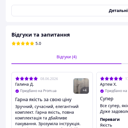
Кількість режимів струменя
3
Детальн
Колір
Нержавіюча сталь
Стилістика дизайну
Сучасний стиль
Стан
Новий
Відгуки та запитання
Комплектація
5.0
Верхній душ
Так
Відгуки (4)
Ручний душ
Так
Тримач для душової лійки
Так
Шланг
Так
08.06.2026
1
Душова штанга
Так
Галина Д.
Артем Х.
Вилив
Так
+
4
Придбано на Prom.ua
Придбано на 
Змішувач
Так
Супер
Гарна якість за свою ціну
Все супер, які
Зручний, сучасний, елегантний
Душова система з довгим поворотним виливом
Дуже задовол
комплект. Гарна якість, повна
Душевая система с длинным
Душевая система с дли
комплектація та дбайливе
Переваги
поворотным изливом
пакування. Зрозуміла інструкція.
Якість