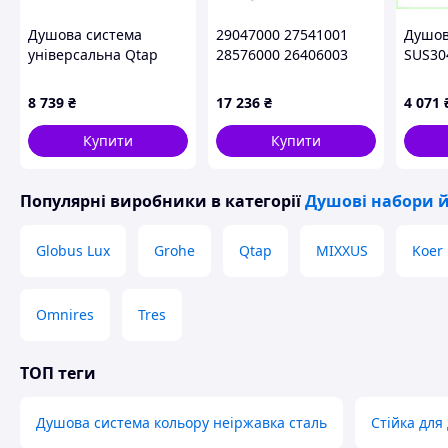
Душова система
29047000 27541001
Душов
універсальна Qtap
28576000 26406003
SUS30
Gemini прихованого
Grohe BauClassic
порош
монтажу на три
душова система
HK450
8 739
₴
17 236
₴
4 071
споживачі
QTGEM114CRM45702
Купити
Купити
Chrome
Душова стійка тропічний душ н
Популярні виробники
в категорії
Душові набори 
поворотним краном для ванної
умивальника
Globus Lux
Grohe
Qtap
MIXXUS
Koer
Преміальне рішення з неіржавкої сталі д
Omnires
Tres
🔹 Склад комплекту
Змішувач для раковини
ТОП теги
Брашована нікельована поверхня
Висота виливу: 110 мм
Душова система кольору неіржавка сталь
Стійка для