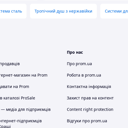
тема сталь
Тропічний душ з нержавійки
Системи дл
м (квадратний)
Про нас
 продавців
Про prom.ua
SI 304
тернет-магазин
на Prom
Робота в prom.ua
и та благородний нікелевий
авати на Prom
Контактна інформація
ий душ + зручний змішувач
 до корозії
 каталозі ProSale
Захист прав на контент
 — медіа для підприємців
Content right protection
Душова система
інтернет-підприємців
Відгуки про prom.ua
 Розміри: 380×250×1375 мм
Кращі