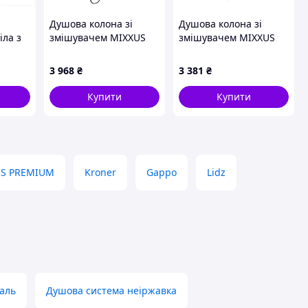
Душова колона зі
Душова колона зі
іла з
змішувачем MIXXUS
змішувачем MIXXUS
T80H
LORD 009-J (Колір
DVE-006-J з нерж. сталі
хром) (MI7132)
SUS304 (MI6085)
3 968
₴
3 381
₴
Купити
Купити
US PREMIUM
Kroner
Gappo
Lidz
таль
Душова система неіржавка