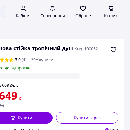
Кабінет
Сповіщення
Обране
Кошик
ова стійка тропічний душ
Код: 100032
5.0
(4)
20+ купили
во до відправки
608
д
₴
/міс
 649
₴
8
₴
Купити
Купити зараз
96%