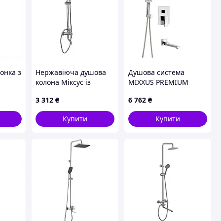
онка з
Нержавіюча душова
Душова система
колона Міксус із
MIXXUS PREMIUM
коротким виливом у
MARK 009 INNER
3 312
₴
6 762
₴
ванну, 2399144XKM
(вбудована) (Колір
хром) (MI6640)
Купити
Купити