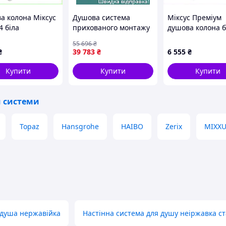
а колона Міксус
Душова система
Міксус Преміум
4 біла
прихованого монтажу
душова колона б
кова фарба
Omnires Y матове
хромом, 63677K
55 696
₴
7041
латунь (SYSY35BSB)
₴
39 783
₴
6 555
₴
Купити
Купити
Купити
еіржавка сталь із
й системи
 + змішувач для
Topaz
Hansgrohe
HAIBO
Zerix
MIXX
ля сучасної ванної кімнати
 душа нержавійка
Настінна система для душу неіржавка с