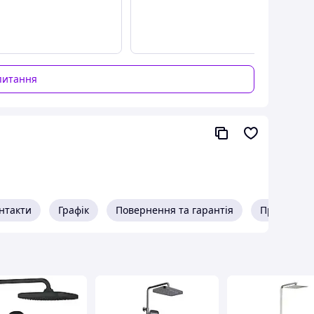
 ванну и умывальник
питання
пическим душем и длинным краном
комплект
м
нтакти
Графік
Повернення та гарантія
Про прода
ржавейки с тропическим душем
пическим душем