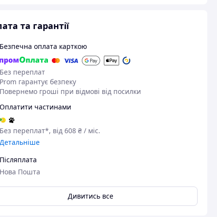
ата та гарантії
Безпечна оплата карткою
Без переплат
Prom гарантує безпеку
Повернемо гроші при відмові від посилки
Оплатити частинами
Без переплат*, від 608 ₴ / міс.
04.03.2026
Детальніше
Ігор Г.
Придбано на Prom.ua
Післяплата
Чудово
Нова Пошта
Дивитись все
Пер