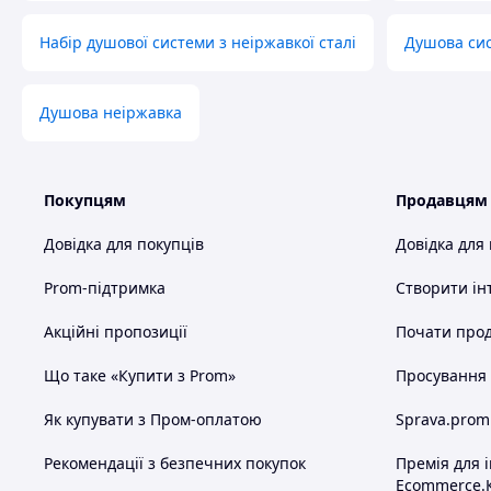
Витрата води: до 13 л/хв
Гарантія: 20 років
Набір душової системи з неіржавкої сталі
Душова сис
Душова система
Верхній тропічний душ 250×250 м
Душова неіржавка
Ручний душ 85×105 мм
Регульована стійка (765-1375 мм)
Покупцям
Продавцям
Гарантія: 20 років
Довідка для покупців
Довідка для
✨ Переваги комплекту:
✅
Преміумякість
— неіржавка сталь AI
Prom-підтримка
Створити ін
✅
Сучасний дизайн
— квадратні форм
відтінок
Акційні пропозиції
Почати прод
✅
Максимальний комфорт
— тропічн
✅
Виняткова довговічність
— стійкість
Що таке «Купити з Prom»
Просування в
📊 Технічні параметри:
Як купувати з Пром-оплатою
Sprava.prom
Змішувач для раковини
Рекомендації з безпечних покупок
Премія для 
• Розміри: 50×165×185 мм
•
Ecommerce.