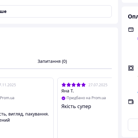
іше
Опл
Запитання (0)
7.11.2025
27.07.2025
Яна Т.
Prom.ua
Придбано на Prom.ua
Якість супер
сть, вигляд, пакування.
ений
нным поворотным изливом