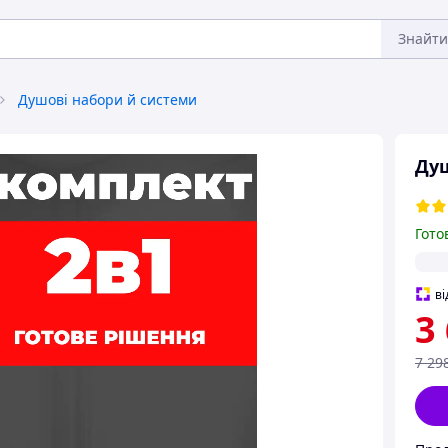
Знайти
Душові набори й системи
Душ
Гото
ві
3
7 29