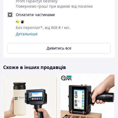
Prom гарантує безпеку
для багатьох матеріалів.
Повернемо гроші при відмові від посилки
Оплатити частинами
- Регульована висота друку: 2-12,7 мм, підходить для
різних сценаріїв.
Без переплат*, від 808 ₴ / міс.
- Швидковисихаючі чорнильні картриджі: чорнила на
Детальніше
основі розчинника, водонепроникні та невицвітаючі,
доступні різні кольори чорнил.
Дивитись все
- Батарея великої ємності: може працювати
безперервно більше 5 годин після повного
заряджання.
Схоже в інших продавців
- Оновлений чіп: 4-ядерний процесор, більш
інтелектуальний та швидкий, вбудована пам'ять,
можна безпосередньо підключити до USB-флеш-
накопичувача.
- Друк одним клацанням миші: максимальна роздільна
здатність друку 600 dpi, круговий друк 360°.
- Нешифрована система: легко підібрати чорнильний