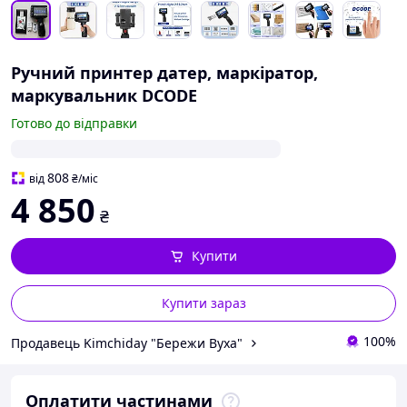
Ручний принтер датер, маркіратор,
маркувальник DCODE
Готово до відправки
808
від
₴
/міс
4 850
₴
Купити
Купити зараз
100%
Продавець Kimchiday "Бережи Вуха"
Оплатити частинами