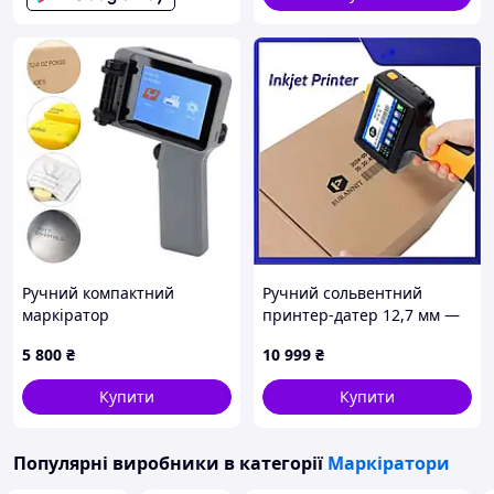
Ручний компактний
Ручний сольвентний
маркіратор
принтер-датер 12,7 мм —
каплеструменевий
портативний маркіратор
5 800
₴
10 999
₴
принтер-датувальник 12.7
для нанесення дати та
мм, 600 dpi (Без
маркування
Купити
Купити
картриджу)
Популярні виробники
в категорії
Маркіратори