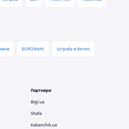
ників
БОРОЗНИК
Штроба в бетоні
Партнери
Bigl.ua
Shafa
Kabanchik.ua