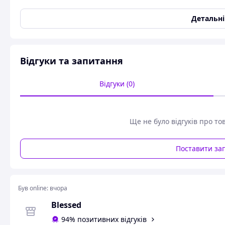
Максимальна ширина паза
28 мм
Детальн
Максимальний діаметр диска
150 мм
Споживана потужність
2400 Вт
Стан
Новий
Відгуки та запитання
Додаткові функції
Відгуки (0)
Блокування кнопки включення
Так
Блокування шпинделя
Так
Підтримка постійного числа
Так
Ще не було відгуків про то
обертів під навантаженням
Підключення пилозбірника/
Так
Поставити за
пилососа
Комплектація
Тип упаковки
Пластиковий кейс
Був online:
вчора
Користувальницькі характеристики
Blessed
Гарантійний термін
36
94% позитивних відгуків