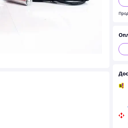
Прод
Оп
Дос