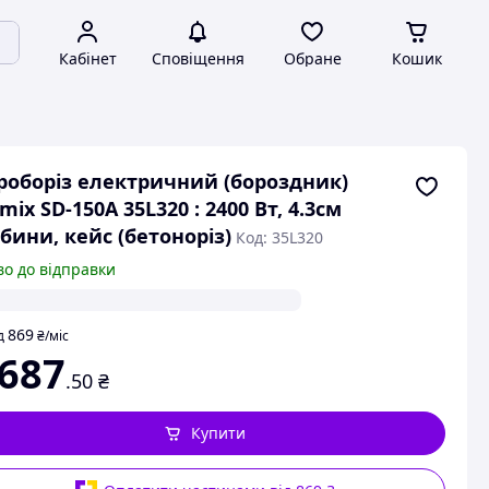
Кабінет
Сповіщення
Обране
Кошик
оборіз електричний (бороздник)
mix SD-150A 35L320 : 2400 Вт, 4.3см
бини, кейс (бетоноріз)
Код: 35L320
во до відправки
869
д
₴
/міс
 687
.50
₴
Купити