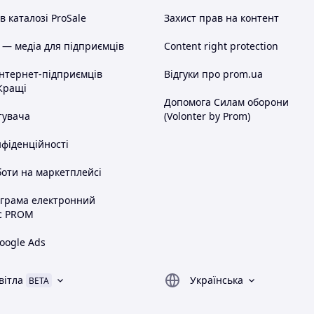
 каталозі ProSale
Захист прав на контент
 — медіа для підприємців
Content right protection
інтернет-підприємців
Відгуки про prom.ua
Кращі
Допомога Силам оборони
тувача
(Volonter by Prom)
нфіденційності
оти на маркетплейсі
ограма електронний
с PROM
oogle Ads
вітла
Українська
BETA