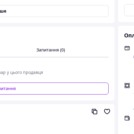
іше
Опл
Запитання (0)
вар у цього продавця
питання