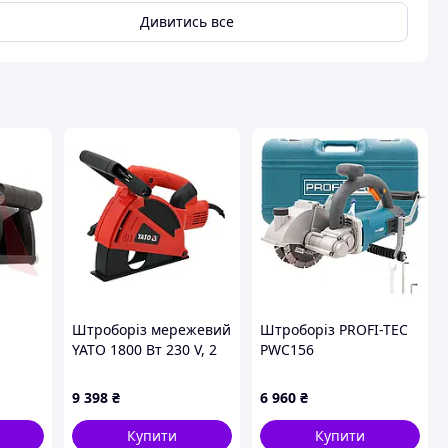
Дивитись все
Штроборіз мережевий
Штроборіз PROFI-TEC
YATO 1800 Вт 230 V, 2
PWC156
диски Ø=150 мм,
глибина/ ширина- 40/
9 398
₴
6 960
₴
30 мм [2]
Купити
Купити