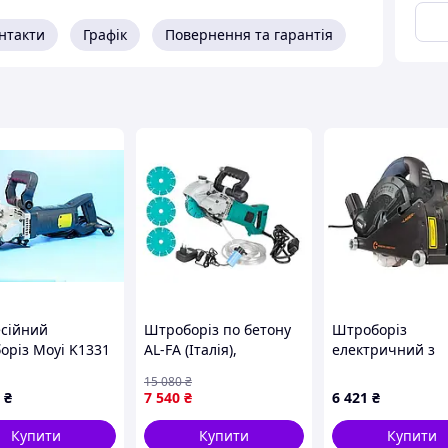
нтакти
Графік
Повернення та гарантія
ектромонтажниками і сантехніками при виробництві
існих приміщеннях, для влаштування технічних
Незамінний при монтажі проводки, пов'язаної з
ртні умови роботи
и будь-якій глибині паза
сійний
Штроборіз по бетону
Штроборіз
оріз Moyi K1331
AL-FA (Італія),
електричний з
т глибина різу
Штроборіз по
лазером FERM
му навантаженні
15 080
₴
газоблоку,
WSM1008
₴
7 540
₴
6 421
₴
Електроштроборіз,
Електричний
Купити
Купити
Купити