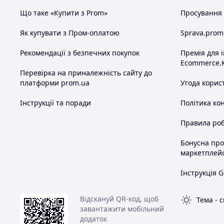
Що таке «Купити з Prom»
Просування в
Як купувати з Пром-оплатою
Sprava.prom
Рекомендації з безпечних покупок
Премія для 
Ecommerce.
Перевірка на приналежність сайту до
платформи prom.ua
Угода корис
Інструкції та поради
Політика ко
Правила роб
Бонусна пр
маркетплей
Інструкція G
Відскануй QR-код, щоб
Тема
-
с
завантажити мобільний
додаток