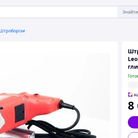
Знайти
Штроборізи
Штр
Leo
гли
Гото
ві
8