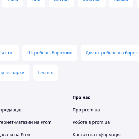
я стін
Штроборіз борозник
Для штроборезов бороз
різ-спарки
Leomix
 будівництва та майстерні. Електроінструменти,
нас в достатній наявності для завзятих
ми робітниками, щоб ви отримали у своїй
ня зручне, доставка здійснюється по всій
Про нас
знайдете саме те, що потрібно. Tools Store сила
 продавців
Про prom.ua
тернет-магазин
на Prom
Робота в prom.ua
авати на Prom
Контактна інформація