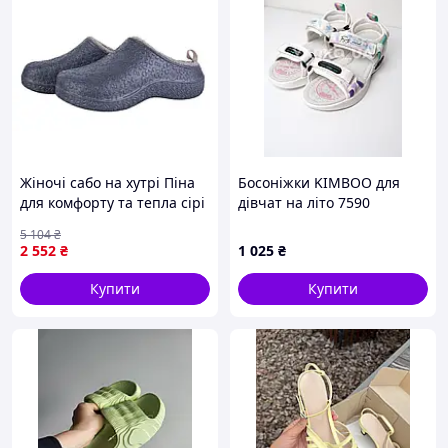
Жіночі сабо на хутрі Піна
Босоніжки KIMBOO для
для комфорту та тепла сірі
дівчат на літо 7590
з текстильною устілкою й
екошкіра білий
5 104
₴
підошвою з піни
Performance
2 552
₴
1 025
₴
перламутровий 35(р)
Купити
Купити