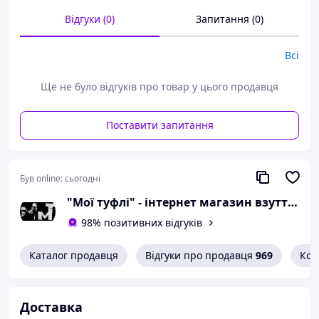
сантиметра;
Відгуки (0)
Запитання (0)
розмір 38 - 24,5
сантиметра;
Всі
розмір 39 - 25,2
сантиметра;
Ще не було відгуків про товар у цього продавця
розмір 40 - 26 сантиметрів.
Поставити запитання
Можлива похибка вимірювань +/- 2мм.
При оформленні замовлення
необхідний розмір вказуйте в
коментарях.
Був online:
сьогодні
Вам сподобалася модель
"Мої туфлі" - інтернет магазин взуття на всі випадки життя.
і Ви вирішили купити?
98% позитивних відгуків
Зателефонуйте 067-9272731 / 050-
Каталог продавця
Відгуки про продавця
969
Кон
9336271 і уточніть наявність
необхідного Вам розміру.
Або задайте запитання на
Доставка