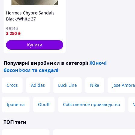
Hermes Chypre Sandals
Black/White 37
4 914
₴
3 250
₴
Купити
Популярні виробники
в категорії
Жіночі
босоніжки та сандалі
Crocs
Adidas
Luck Line
Nike
Jose Amora
Ipanema
Obuff
Собственное производство
ТОП теги