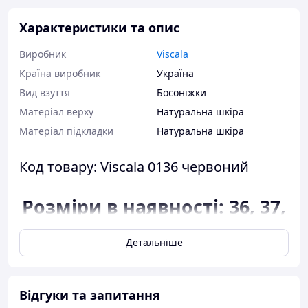
Характеристики та опис
Виробник
Viscala
Країна виробник
Україна
Вид взуття
Босоніжки
Матеріал верху
Натуральна шкіра
Матеріал підкладки
Натуральна шкіра
Код товару: Viscala 0136 червоний
Розміри в наявності: 36, 37,
38, 39, 40.
Детальніше
Відповідність розміру до
довжини устілки:
розмір 36 - 23 сантиметра;
Відгуки та запитання
розмір 37 - 23,7