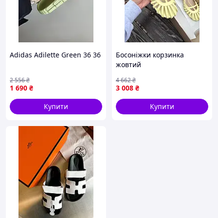
Adidas Adilette Green 36 36
Босоніжки корзинка
жовтий
2 556
₴
4 662
₴
1 690
₴
3 008
₴
Купити
Купити