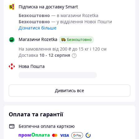
simashkevichr@ukr.net
Підписка на доставку Smart
Всі товари магазину -->
Безкоштовно
— в магазини Rozetka
Безкоштовно
— у відділення Нової Пошти
Дізнатися більше
Взуття від
Магазини Rozetka
Безкоштовно
українського
На замовлення від 200 ₴ до 15 кг і 120 см
виробника
Доставка
10 - 12 серпня
Нова Пошта
Комфортні шкіряні босоніжки - ідеальний ви
повсякденного взуття на літо. У взуття м'яка
й легка підошва на низькому ходу, що спри
Дивитись все
ходьбі.
Колір:
червоний.
Матеріал верху:
натуральна шкіра.
Оплата та гарантії
Матеріал устілки:
натуральна шкіра.
Матеріал підошви:
ТЕП (термоеластопласт)
Безпечна оплата карткою
термопластичная гума, відрізняється хорош
міцністю, зносостійкість.