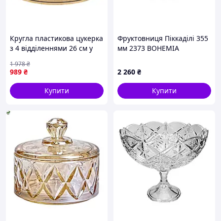
Кругла пластикова цукерка
Фруктовниця Піккаділі 355
з 4 відділеннями 26 см у
мм 2373 BOHEMIA
кольорі tea для
1 978
₴
сервірування столу
989
₴
2 260
₴
HP48629G
Купити
Купити