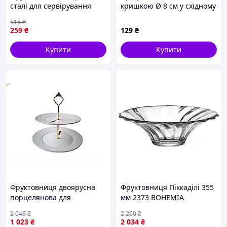
сталі для сервірування
кришкою Ø 8 см у східному
фруктів 27х9 см модель
стилі HP-YH-2
518
₴
DD10-Z049 ТМ ZAUBERG
259
₴
129
₴
Купити
Купити
Фруктовниця двоярусна
Фруктовниця Піккаділі 355
порцелянова для
мм 2373 BOHEMIA
сервірування десертів і
2 046
₴
2 260
₴
фруктів Снігова королева
1 023
₴
2 034
₴