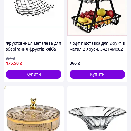
Фруктовниця металева для
Лофт підставка для фруктів
зберігання фруктів хліба
метал 2 яруси, 342T4M082
печива чорна 32х32 см ТМ
351
₴
EMPIRE
175
.50
₴
866
₴
Купити
Купити