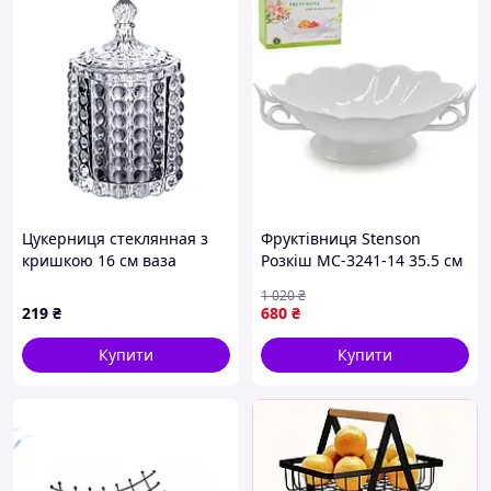
Цукерниця стеклянная з
Фруктівниця Stenson
кришкою 16 см ваза
Розкіш MС-3241-14 35.5 см
цукорниця кругла HP-4-105
біла висока якість
1 020
₴
219
₴
680
₴
Купити
Купити