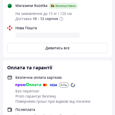
входять.
Магазини Rozetka
Безкоштовно
Ця металева підставка — практичне рішення для
На замовлення до 15 кг і 120 см
грамотної організації домашнього простору та
Доставка
10 - 12 серпня
вишукана прикраса вашого столу.
Замовляйте
Нова Пошта
стильну фруктовницю вже зараз за найкращою
ціною!
{SHORTS-ns0q9I8v7uk}
Дивитись все
Оплата та гарантії
Безпечна оплата карткою
Без переплат
Prom гарантує безпеку
Повернемо гроші при відмові від посилки
Післяплата