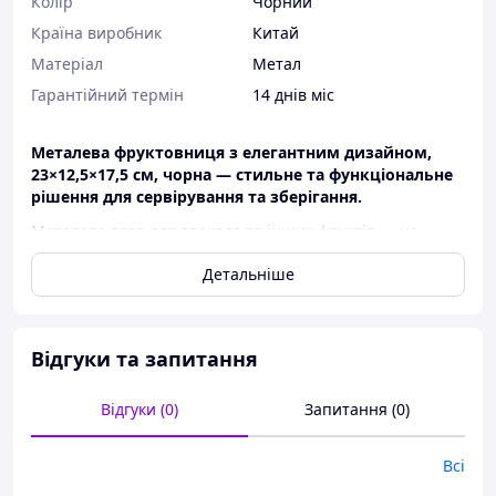
Колір
Чорний
Країна виробник
Китай
Матеріал
Метал
Гарантійний термін
14 днів міс
Металева фруктовниця з елегантним дизайном,
23×12,5×17,5 см, чорна — стильне та функціональне
рішення для сервірування та зберігання.
Металева ваза для авокадо та інших фруктів — це
ідеальне поєднання естетики та практичності. Завдяки
Детальніше
витонченому дизайну та класичному чорному кольору
вона гармонійно доповнить інтер’єр сучасної кухні,
вітальні чи обідньої зони. Компактні розміри
дозволяють зручно розмістити підставку навіть на
Відгуки та запитання
невеликому столі чи полиці, не захаращуючи простір.
Переваги фруктовниці на ніжці:
Відгуки (0)
Запитання (0)
Надійна конструкція:
Виріб виготовлений з
високоякісного металу, що гарантує стійкість до
Всі
механічних пошкоджень, деформацій та