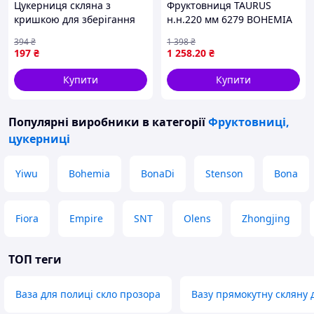
Цукерниця скляна з
Фруктовниця TAURUS
кришкою для зберігання
н.н.220 мм 6279 BOHEMIA
солодощів і подарунків
394
₴
1 398
₴
коричнева 10 см
197
₴
1 258
.20
₴
Купити
Купити
Популярні виробники
в категорії
Фруктовниці,
цукерниці
Yiwu
Bohemia
BonaDi
Stenson
Bona
Fiora
Empire
SNT
Olens
Zhongjing
ТОП теги
Ваза для полиці скло прозора
Вазу прямокутну скляну д