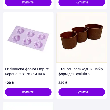
Купити
Купити
Силіконова форма Empire
Стенсон великодній набір
Корона 30х17х3 см на 6
форм для кулічів з
осередків, вишукана
написом всередині
120
₴
349
₴
форма для кексів, мила,
8714K5K67
десертів та шоколаду
Купити
Купити