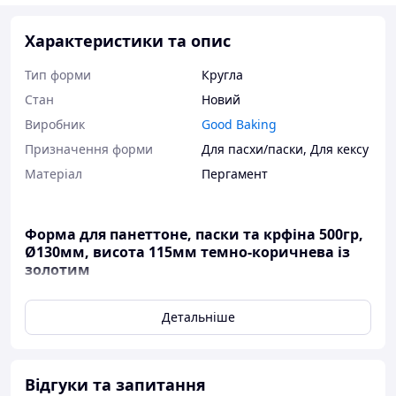
Характеристики та опис
Тип форми
Кругла
Стан
Новий
Виробник
Good Baking
Призначення форми
Для пасхи/паски
,
Для кексу
Матеріал
Пергамент
Форма для панеттоне, паски та крфіна 500гр,
Ø130мм, висота 115мм темно-коричнева із
золотим
Форми виготовлені з міцного хвилястого паперу, що
Детальніше
забезпечує стійкість, рівномірне пропікання та
зручність у використанні.
Вони не потребують змащення, що робить процес
випікання простішим і гігієнічнішим. Завдяки
Відгуки та запитання