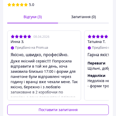
декоративному дизайну форми підходять не тільки для
5.0
випікання, а й для подачі готового виробу.
Відгуки (3)
Запитання (0)
08.04.2026
07.
Инна З.
Татьяна Т.
Придбано на Prom.ua
Придбано на P
Якісно, швидко, професійно.
Гарна якість
Дуже якісний сервіс!!!! Попросила
Переваги
відправити в той же день, хоча
Щільні, добре 
замовила близько 17:00 і форми для
Переваги:
Недоліки
панетоне були відправлені через
Недоліків нема
годину і вранці вже чекали мене. Так
Перфороване дно
— забезпечує рівномірне
- форми трохи 
якісно, бережно і з любовʼю
пропікання.
запаковане в 2 коробочки по
Щільний хвилястий папір
— гарантує
розміру, а вони перемотані плівкою.
стійкість.
А видаткова накладна в файлику
Декоративні властивості
— дають змогу
лежала. Дякую! Харківʼяни - то
використовувати форму для подачі.
Поставити запитання
любов! ❤️