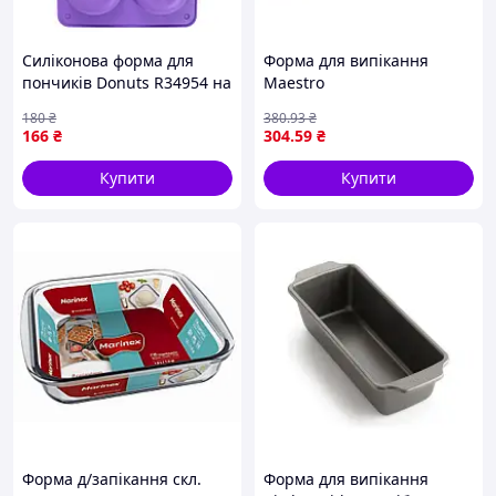
Силіконова форма для
Форма для випікання
пончиків Donuts R34954 на
Maestro
6 комірок, 27.8 × 17.7 см,
180
₴
380
.93
₴
фіолетова
166
₴
304
.59
₴
Купити
Купити
Форма д/запікання скл.
Форма для випікання