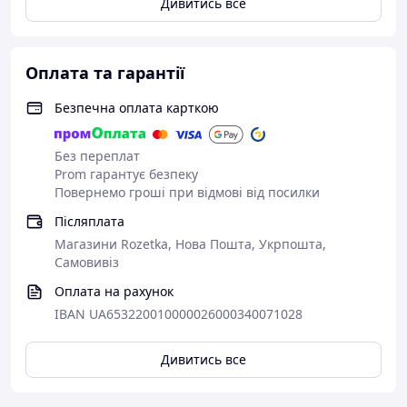
Дивитись все
110
85
285 г
342 г
Оплата та гарантії
130
85
400 г
480 г
Безпечна оплата карткою
130
115
530 г
640 г
150
100
620 г
744 г
Без переплат
Prom гарантує безпеку
178
110
960 г
1152 г
Повернемо гроші при відмові від посилки
Післяплата
193
110
1125 г
1350 г
Магазини Rozetka, Нова Пошта, Укрпошта,
Самовивіз
Питання та відповіді:
Оплата на рахунок
IBAN UA653220010000026000340071028
Чи потрібно змащувати форми перед
випічкою?
Дивитись все
Ні, вони мають антипригарні властивості
та не вимагають змащування.