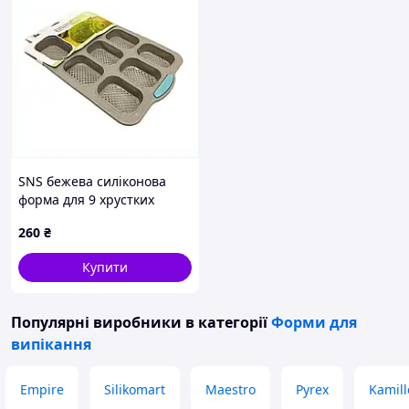
SNS бежева силіконова
форма для 9 хрустких
виробів, 87BP14582
260
₴
Купити
Популярні виробники
в категорії
Форми для
випікання
Empire
Silikomart
Maestro
Pyrex
Kamill