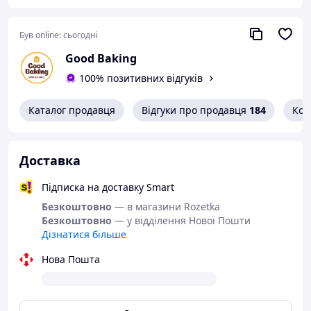
Переваги
Товар якісний
Був online:
сьогодні
Good Baking
100% позитивних відгуків
Каталог продавця
Відгуки про продавця
184
Кон
Скільки тіста класти у форму для панеттоне:
Доставка
Діаметр
Висота
Вага тіста
Вага тіста
Підписка на доставку Smart
(мм)
(мм)
(паска)
(панеттоне)
Безкоштовно
— в магазини Rozetka
Безкоштовно
— у відділення Нової Пошти
70
60
80 г
96 г
Дізнатися більше
70
78
105 г
126 г
Нова Пошта
90
85
190 г
228 г
90
90
200 г
240 г