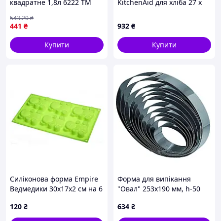
квадратне 1,8л 6222 ТМ
KitchenAid для хліба 27 х
MARINEX
11 х 8 см (CC003298-001)
543
.20
₴
441
₴
932
₴
Купити
Купити
Силіконова форма Empire
Форма для випікання
Ведмедики 30х17х2 см на 6
"Овал" 253х190 мм, h-50
осередків, дитяча форма
мм Martellato 2H5X22
120
₴
634
₴
для кексів, мила, десертів
та шоколаду