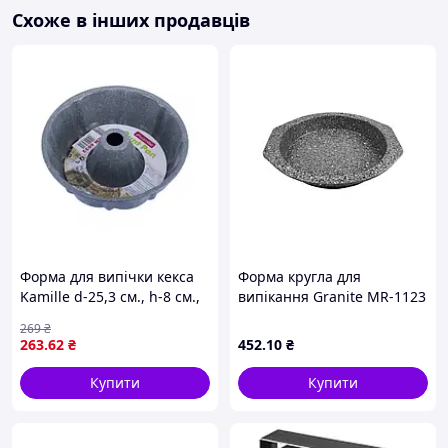
Як працює перфороване дно?
Схоже в інших продавців
Вона покращує циркуляцію повітря,
забезпечуючи рівномірне пропікання тіста.
Чи можна використовувати форми для
іншої випічки?
Так, вони підходять для кексів та інших
здобних виробів.
Форми для панеттоне - це поєднання практичності,
естетики та зручності в одному рішенні.
Форма для випічки кекса
Форма кругла для
Kamille d-25,3 см., h-8 см.,
випікання Granite MR-1123
з вуглецевої сталі
ТМ MAESTRO
269
₴
263
.62
₴
452
.10
₴
Купити
Купити