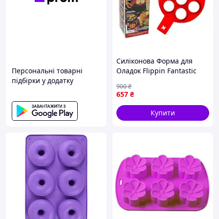
Силіконова Форма для
Персональні товарні
Оладок Flippin Fantastic
підбірки у додатку
ART-0366/1005 (100)
900
₴
657
₴
Купити