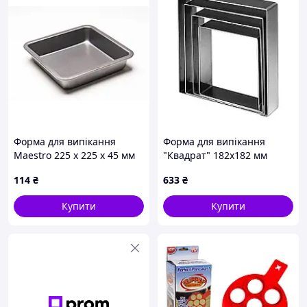
Форма для випікання
Форма для випікання
Maestro 225 х 225 х 45 мм
"Квадрат" 182х182 мм
MR-1104 (MR-1104)
Martellato 5H4X18
114
₴
633
₴
Купити
Купити