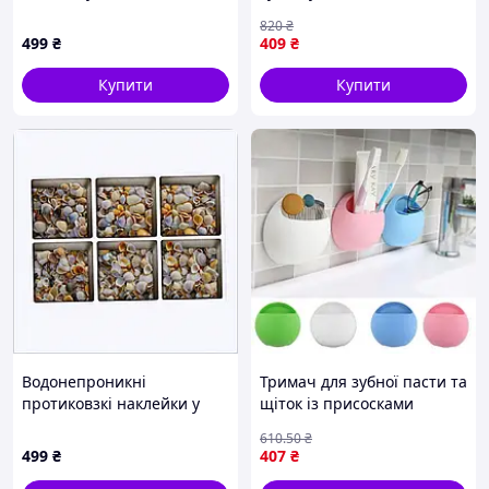
B8CA745131
13×5.5×42 (см) Сірий HP-
820
₴
35015-48G
499
₴
409
₴
Купити
Купити
Водонепроникні
Тримач для зубної пасти та
протиковзкі наклейки у
щіток із присосками
ванну UKC 15х15х1 см
багатофункціональний
610
.50
₴
8PT745129
компактний органайзер
499
₴
407
₴
для ванної та кухні FLAME