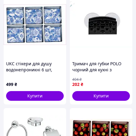
UKC стікери для душу
Тримач для губки POLO
водонепроникні 6 шт,
чорний для кухні з
8T745TT132
кріпленням на стіну з
404
₴
практичним дизайном
499
₴
202
₴
Купити
Купити