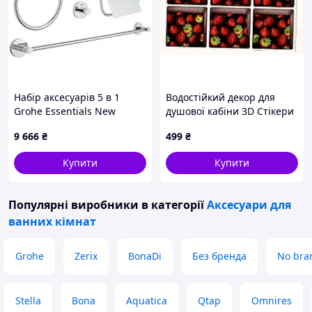
Набір аксесуарів 5 в 1
Водостійкий декор для
Grohe Essentials New
душової кабіни 3D Стікери
(40344001)
15х15 см 6 штук
9 666
₴
499
₴
8M74A5130
Купити
Купити
Популярні виробники
в категорії
Аксесуари для
ванних кімнат
Grohe
Zerix
BonaDi
Без бренда
No bra
Stella
Bona
Aquatica
Qtap
Omnires