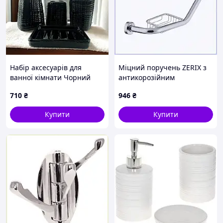
Набір аксесуарів для
Міцний поручень ZERIX з
ванної кімнати Чорний
антикорозійним
35100
покриттям хром,
710
₴
946
₴
6EB05B5209
Купити
Купити