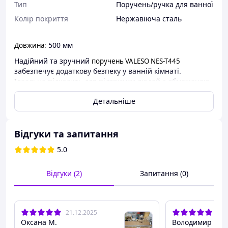
Тип
Поручень/ручка для ванної
Колір покриття
Нержавіюча сталь
500 мм
Довжина:
Надійний та зручний
поручень VALESO NES-T445
забезпечує додаткову безпеку у ванній кімнаті.
Ідеально підходить для підтримки людей з обмеженою
мобільністю або для комфортного використання
Детальніше
душової зони. Виготовлений з міцних матеріалів,
стійкий до вологи та корозії.
-Ідеальний для дому, лікарень, санаторіїв та
Відгуки та запитання
громадських місць
-Простий монтаж і сучасний вигляд
5.0
Відгуки (2)
Запитання (0)
21.12.2025
19.
Оксана М.
Володимир П.