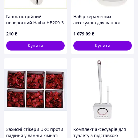
Гачок потрійний
Набір керамічних
поворотний Haiba HB209-3
аксесуарів для ванної
(HB0493) T463906K6
кімнати White Elis 3
210
₴
1 079
.99
₴
предмети DP218291 BonaDi
D7-2026
Купити
Купити
Захисні стікери UKC проти
Комплект аксесуарів для
падіння у ванній кімнаті
туалету з підставкою