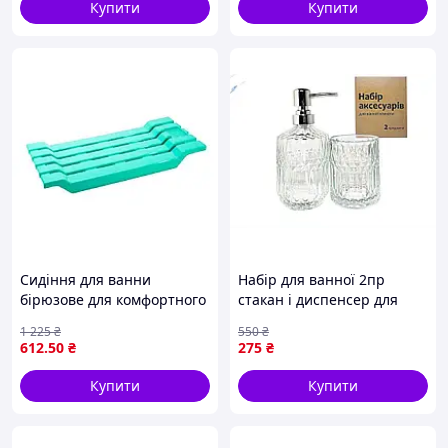
Купити
Купити
Сидіння для ванни
Набір для ванної 2пр
бірюзове для комфортного
стакан і диспенсер для
отдыха в ванной комнате
зручного використання в
1 225
₴
550
₴
68х31,5х7 см ТМ Консенсус
санвузлі
612
.50
₴
275
₴
Купити
Купити