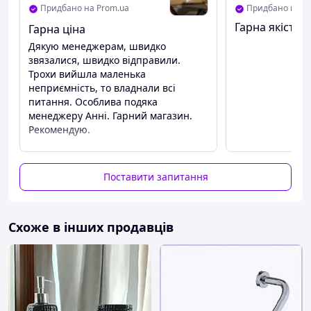
Придбано на Prom.ua
Придбано на P
Гарна якість
Гарна ціна
Дякую менеджерам, швидко
звязалися, швидко відправили.
Трохи вийшла маленька
неприємність, то владнали всі
питання. Особлива подяка
менеджеру Анні. Гарний магазин.
Рекомендую.
Переваги
Ціна. Якість.
Поставити запитання
Схоже в інших продавців