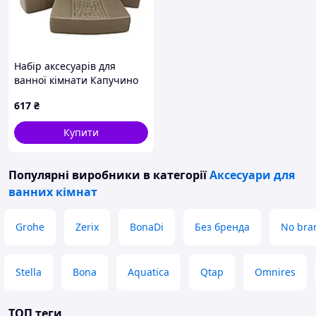
Набір аксесуарів для
ванної кімнати Капучино
35079
617
₴
Купити
Популярні виробники
в категорії
Аксесуари для
ванних кімнат
Grohe
Zerix
BonaDi
Без бренда
No bra
Stella
Bona
Aquatica
Qtap
Omnires
ТОП теги