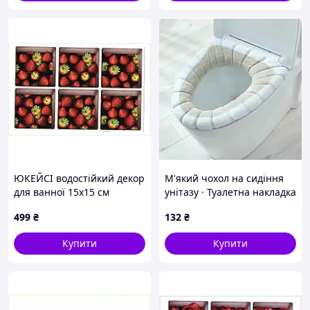
ЮКЕЙСІ водостійкий декор
М'який чохол на сидіння
для ванної 15х15 см
унітазу · Туалетна накладка
Полуничка 87451AP30
– подушка для кришки
499
₴
132
₴
Купити
Купити