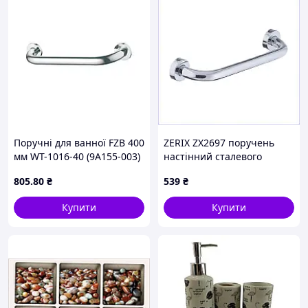
Поручні для ванної FZB 400
ZERIX ZX2697 поручень
мм WT-1016-40 (9A155-003)
настінний сталевого
кольору 423K13TE09
805
.80
₴
539
₴
Купити
Купити