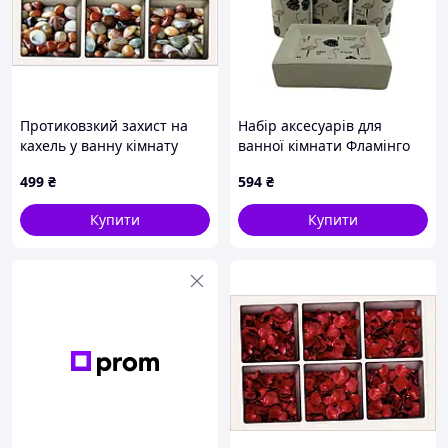
Протиковзкий захист на
Набір аксесуарів для
кахель у ванну кімнату
ванної кімнати Фламінго
15х15 ПВХ, 8T7K45134
35082
499
₴
594
₴
Купити
Купити