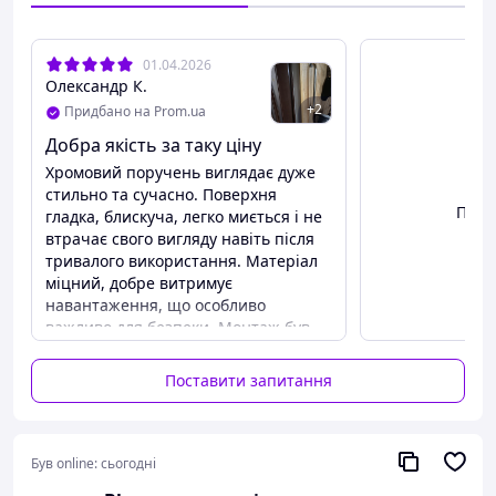
01.04.2026
Олександр К.
+
2
Придбано на Prom.ua
Добра якість за таку ціну
Хромовий поручень виглядає дуже
стильно та сучасно. Поверхня
Пере
гладка, блискуча, легко миється і не
втрачає свого вигляду навіть після
тривалого використання. Матеріал
міцний, добре витримує
навантаження, що особливо
важливо для безпеки. Монтаж був
відносно простий, всі кріплення
надійні. Єдине — на хромі помітні
Поставити запитання
відбитки пальців, тому інколи
потрібно протирати. В цілому
покупкою задоволений, гарне
поєднання ціни та якості.
Був online:
сьогодні
Переваги