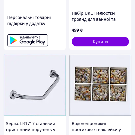
Набір UKC Пелюстки
Персональні товарні
троянд для ванної та
підбірки у додатку
туалету 874513XX1
499
₴
Купити
Зерікс LR1717 сталевий
Водонепроникні
пристінний поручень у
протиковзкі наклейки у