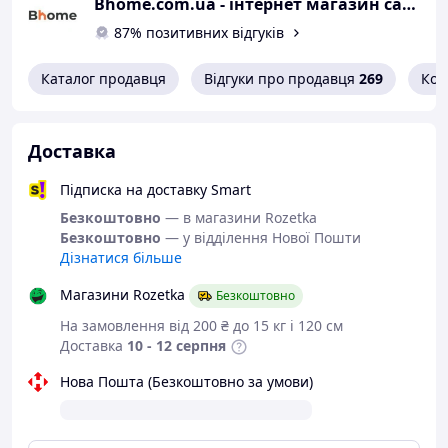
Bhome.com.ua - інтернет магазин сантехніки, мийок, освітлення, комфорт і кращі ціни
Якість
87% позитивних відгуків
Недоліки
Немає
Каталог продавця
Відгуки про продавця
269
Кон
Доставка
Підписка на доставку Smart
Безкоштовно
— в магазини Rozetka
Безкоштовно
— у відділення Нової Пошти
Дізнатися більше
Магазини Rozetka
Безкоштовно
На замовлення від 200 ₴ до 15 кг і 120 см
Доставка
10 - 12 серпня
Нова Пошта (Безкоштовно за умови)