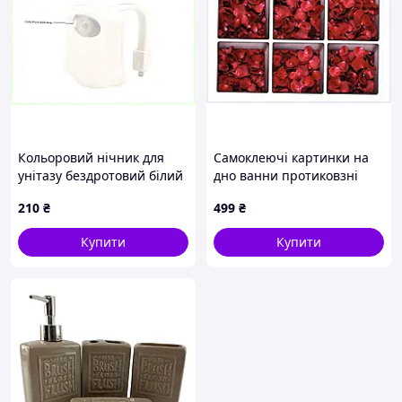
Кольоровий нічник для
Самоклеючі картинки на
унітазу бездротовий білий
дно ванни протиковзні
B37K7M8809
червоні P8M745131A
210
₴
499
₴
Купити
Купити