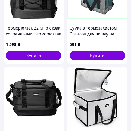
Терморюкзак 22 (л) рюкзак
Сумка з термозахистом
холодильник, терморюкзак
Стенсон для виїзду на
для їжі термосумка рюкзак
природу зелена
1 598
₴
591
₴
Сірий HP-14-22
31XE74K917
Купити
Купити