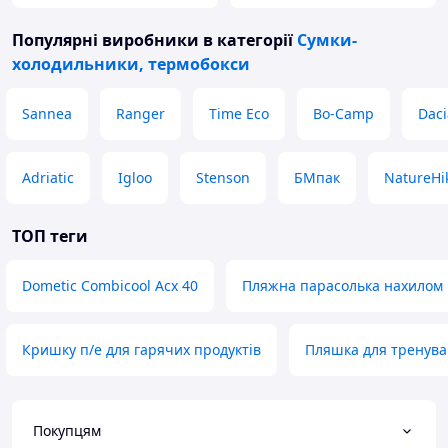
Популярні виробники
в категорії
Сумки-
холодильники, термобокси
Sannea
Ranger
Time Eco
Bo-Camp
Daci
Adriatic
Igloo
Stenson
БМпак
NatureHi
ТОП теги
Dometic Combicool Acx 40
Пляжна парасолька нахилом
Кришку п/е для гарячих продуктів
Пляшка для тренува
Покупцям