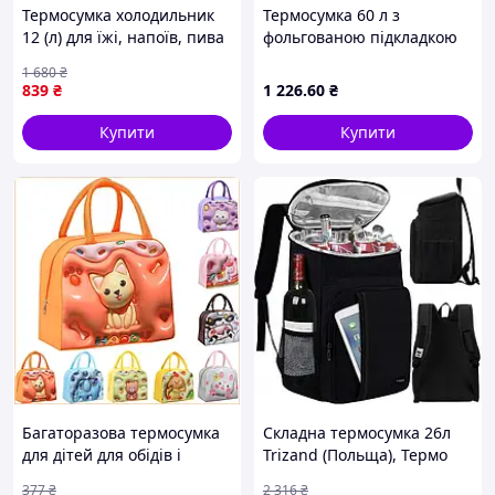
Термосумка холодильник
Термосумка 60 л з
12 (л) для їжі, напоїв, пива
фольгованою підкладкою
дорожня холодильна сумка
25123 PTR
1 680
₴
для риболовлі та пікніка
839
₴
1 226
.60
₴
HP-14-20
Купити
Купити
Багаторазова термосумка
Складна термосумка 26л
для дітей для обідів і
Trizand (Польща), Термо
перекусів до школи, на
сумка переноска
377
₴
2 316
₴