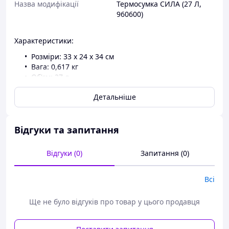
Назва модифікації
Термосумка СИЛА (27 Л,
960600)
Характеристики:
Розміри: 33 х 24 х 34 см
Вага: 0,617 кг
Об'єм: 27 л
Матеріал зовнішній: щільний поліестер з
Детальніше
водовідштовхувальним покриттям;
Матеріал усередині: піна ПЕ з алюмінієвою
фольгою;
Тип застібки: двостороння блискавка;
Відгуки та запитання
Ручки: текстильні, посилені стяжками;
Плечовий ремінь: регульований, із м’якою
Відгуки (0)
Запитання (0)
накладкою;
Додатково: передня кишеня на блискавці.
Всі
Особливості:
Велика місткість
Ще не було відгуків про товар у цього продавця
Тришарова теплоізоляція
Вологозахист і гігієнічність