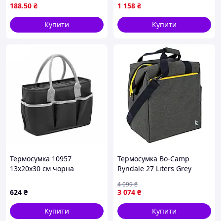
пікнік або в поїздку
холодильник, Термосумка з
188
.50
₴
1 158
₴
хладоелементами, CQS
Купити
Купити
Термосумка 10957
Термосумка Bo-Camp
13х20х30 см чорна
Ryndale 27 Liters Grey
(6702954)
4 099
₴
624
₴
3 074
₴
Купити
Купити